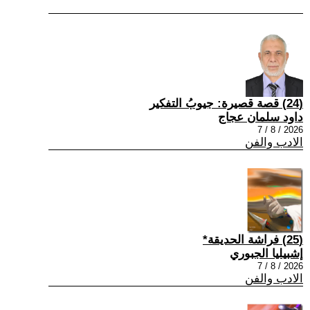
(24) قصة قصيرة: جيوبُ التفكير
داود سلمان عجاج
2026 / 8 / 7
الادب والفن
(25) فراشة الحديقة*
إشبيليا الجبوري
2026 / 8 / 7
الادب والفن