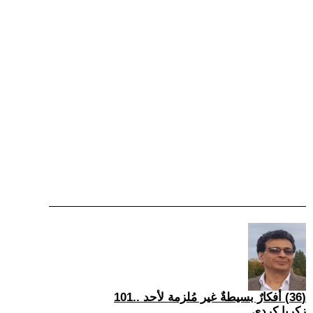
(36) أفكارٌ بسيطةٌ غير مُلزمة لأحد ..101
زكريا كردي