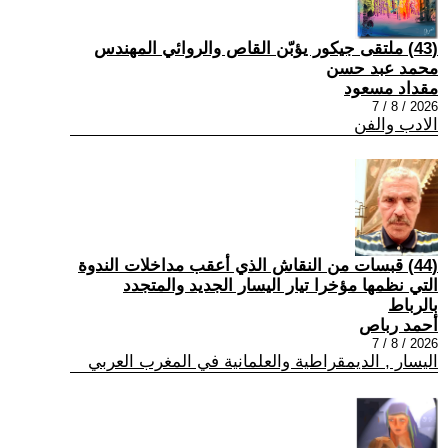
(43) ملتقى جيكور يؤبّن القاص والروائي المهندس
محمد عبد حسن
مقداد مسعود
2026 / 8 / 7
الادب والفن
(44) قبسات من النقاش الذي أعقب مداخلات الندوة
التي نظمها مؤخرا تيار اليسار الجديد والمتجدد
بالرباط
أحمد رباص
2026 / 8 / 7
اليسار , الديمقراطية والعلمانية في المغرب العربي