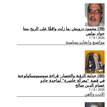
(39) محمود درويش ،ما زلت واقفًا على الريح بيننا
جواد بولس
2026 / 8 / 7
مواضيع وابحاث سياسية
(40) جدلية الرؤية والحصار: قراءة سوسيوسيكولوجية
في قصة “معركة خاسرة” لماجدة جادو
عصام الدين صالح
2026 / 8 / 7
الادب والفن