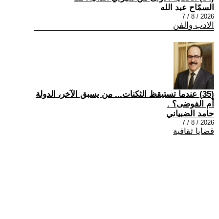
السمّاح عبد الله
2026 / 8 / 7
الادب والفن
(35) عندما تستيقظ الثكنات... من يسبق الآخر، الدولة
أم الفوضى؟ .
حامد الضبياني
2026 / 8 / 7
قضايا ثقافية