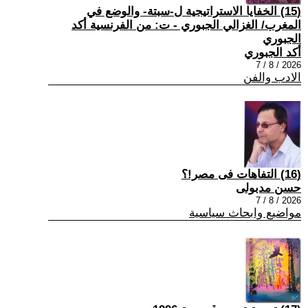
(15) الخفايا الاستراتيجية ل-سبتة- والوضع في
المغرب/ الغزالي الجبوري - ت: من الفرنسية أكد
الجبوري
أكد الجبوري
2026 / 8 / 7
الادب والفن
(16) التفاهات فى مصر!؟
حسن مدبولى
2026 / 8 / 7
مواضيع وابحاث سياسية