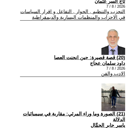
تاج السر عثمان
2026 / 8 / 7
التحزب والتنظيم , الحوار , التفاعل و اقرار السياسات
في الاحزاب والمنظمات اليسارية والديمقراطية
(20) قصة قصيرة: حين انحنت العصا
داود سلمان عجاج
2026 / 8 / 7
الادب والفن
(21) الصورة وما وراء المرئي: مقاربة في سيميائيات
الدلالة
ياسر جابر الجمَّال