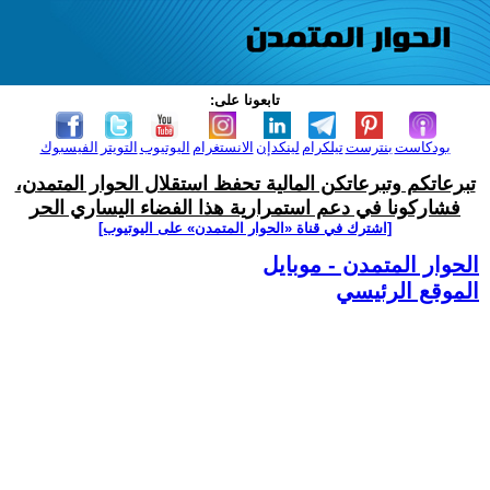
تابعونا على:
بودكاست
بنترست
تيلكرام
لينكدإن
الانستغرام
اليوتيوب
التويتر
الفيسبوك
تبرعاتكم وتبرعاتكن المالية تحفظ استقلال الحوار المتمدن،
فشاركونا في دعم استمرارية هذا الفضاء اليساري الحر
[اشترك في قناة ‫«الحوار المتمدن» على اليوتيوب]
الحوار المتمدن - موبايل
الموقع الرئيسي