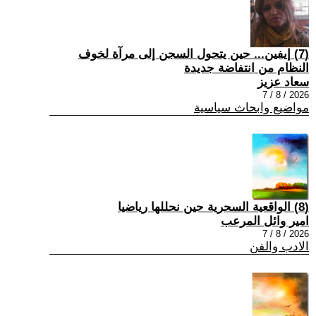
(7) إيفين... حين يتحول السجن إلى مرآة لخوف
النظام من انتفاضة جديدة
سعاد عزيز
2026 / 8 / 7
مواضيع وابحاث سياسية
(8) الواقعية السحرية حين نحللها رياضيا
امير وائل المرعب
2026 / 8 / 7
الادب والفن