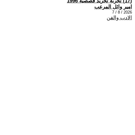
(17) تجربة تجريد قصصية 1996
امير وائل المرعب
2026 / 8 / 7
الادب والفن