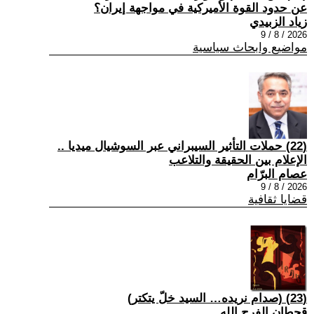
عن حدود القوة الأميركية في مواجهة إيران؟
زياد الزبيدي
2026 / 8 / 9
مواضيع وابحاث سياسية
(22) حملات التأثير السيبراني عبر السوشيال ميديا ..
الإعلام بين الحقيقة والتلاعب
عصام البرّام
2026 / 8 / 9
قضايا ثقافية
(23) (صدام نريده… السيد خلّ يتكتر)
قحطان الفرج الله