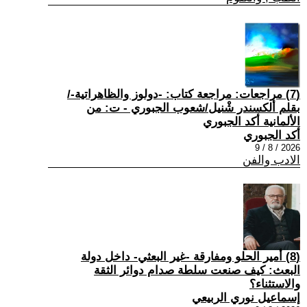
(7) مراجعات: مراجعة كتاب: -دولوز والظاهراتية-/
بقلم ألكسندر شْنيل/شعوب الجبوري - ت: من
الألمانية أكد الجبوري
أكد الجبوري
2026 / 8 / 9
الادب والفن
(8) أمير الحلو ومفارقة -غير البعثي- داخل دولة
البعث: كيف صنعت سلطة صدام دوائر الثقة
والاستثناء؟
إسماعيل نوري الربيعي