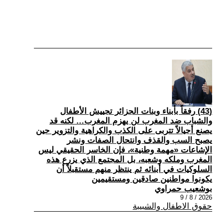
(43) رفقاً بأبناء وبنات الجزائر تجييش الأطفال
والشباب ضد المغرب لن يهزم المغرب… لكنه قد
يصنع أجيالاً تتربى على الكذب والكراهية والتزوير حين
يصبح السب والقذف وانتحال الصفات ونشر
الإشاعات «مهمة وطنية»، فإن الخاسر الحقيقي ليس
المغرب وملكه وشعبه، بل المجتمع الذي يزرع هذه
السلوكيات في أبنائه ثم ينتظر منهم مستقبلاً أن
يكونوا مواطنين صادقين ومستقيمين
بوشعيب حمراوي
2026 / 8 / 9
حقوق الاطفال والشبيبة