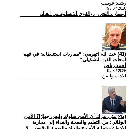
رشيد غويلب
2026 / 8 / 9
اليسار , التحرر , والقوى الانسانية في العالم
(41) عبد الله اتهومي: “مقاربات استتبطانية في فهم
لوحات الفن التشكيلي”
أحمد رباص
2026 / 8 / 9
الادب والفن
(42) متى ندرك أن الأمن سلوك وليس جهازًا؟ الأمن
الوقائي: من التعليم والصحة والغذاء إلى محاربة
الإدمان وحماية الأسرة والبيئة والفضاء الرقمي… لا