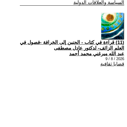
السياسة والعلاقات الدولية
(11) قراءة في كتاب - الحنين إلى الخرافة -فصول في
العلم الزائف- لدكتور عادل مصطفى
عبد الله ميرغني محمد أحمد
2026 / 8 / 9
قضايا ثقافية