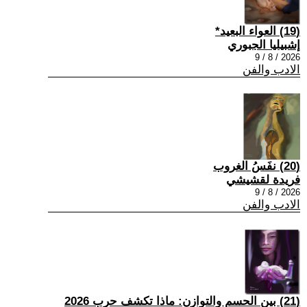
(19) العواء البعيد*
إشبيليا الجبوري
2026 / 8 / 9
الادب والفن
(20) نفَسُ الغروب
فريدة لقشيشي
2026 / 8 / 9
الادب والفن
(21) بين الحسم والتوازن: ماذا تكشف حرب 2026