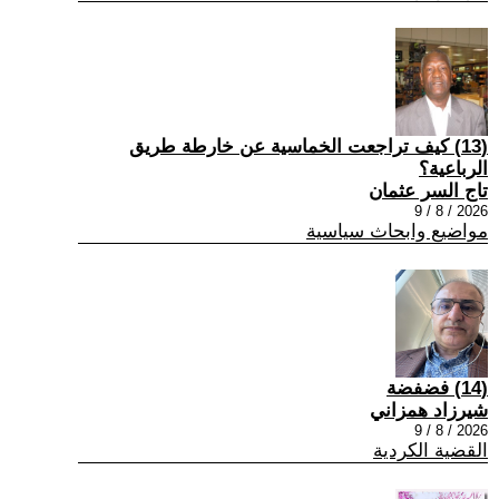
(13) كيف تراجعت الخماسية عن خارطة طريق
الرباعية؟
تاج السر عثمان
2026 / 8 / 9
مواضيع وابحاث سياسية
(14) فضفضة
شيرزاد همزاني
2026 / 8 / 9
القضية الكردية