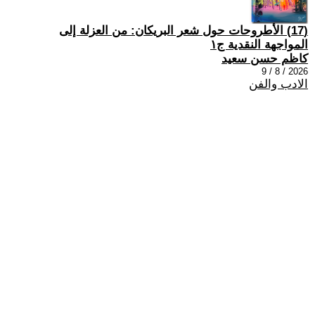
(17) الأطروحات حول شعر البريكان: من العزلة إلى
المواجهة النقدية ج١
كاظم حسن سعيد
2026 / 8 / 9
الادب والفن