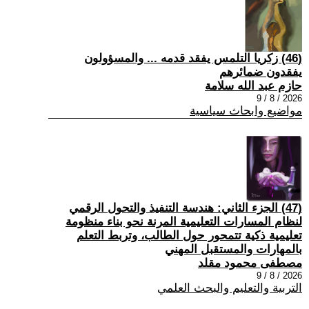
(46) زكريا التلمس يفقد قدمه ... والمسؤولون
يفقدون ضمائرهم
حازم عبد الله سلامة
2026 / 8 / 9
مواضيع وابحاث سياسية
(47) الجزء الثاني: هندسة التنفيذ والتحول الرقمي
لنظام المسارات التعليمية المرنة نحو بناء منظومة
تعليمية ذكية تتمحور حول الطالب، وتربط التعلم
بالمهارات والمستقبل المهني
مصطفى محمود مقلد
2026 / 8 / 9
التربية والتعليم والبحث العلمي