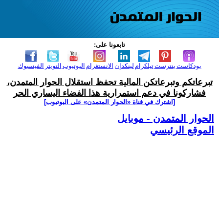
تابعونا على:
بودكاست
بنترست
تيلكرام
لينكدإن
الانستغرام
اليوتيوب
التويتر
الفيسبوك
تبرعاتكم وتبرعاتكن المالية تحفظ استقلال الحوار المتمدن،
فشاركونا في دعم استمرارية هذا الفضاء اليساري الحر
[اشترك في قناة ‫«الحوار المتمدن» على اليوتيوب]
الحوار المتمدن - موبايل
الموقع الرئيسي