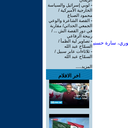
-
لوبي إسرائيل والسياسة
الخارجية الأميركية /
محمود الصباغ
-
القصة الشاعرة والوعي
الجمعي الحداثي/ مقاربة
في دور القصة الش ... /
ربيحة الرفاعي
-
تصاوير لية الظمأ /
نوري، سارة حسني
السمّاح عبد الله
-
ثلاثاءات عابر سبيل /
السمّاح عبد الله
المزيد.....
اخر الافلام