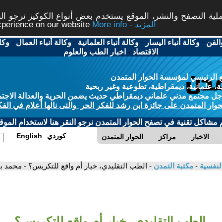
ة التصفح والنشر، الموقع يستخدم بعض أنواع الكوكيز نرجو النق
More info - المزيد
experience on our website
الفن
-
وكالة أنباء اليسار
-
وكالة أنباء العلمانية
-
وكالة أنباء العمال
-
وكا
الاقتصاد
-
اخبار الطب والعلوم
 الرئيسي لمؤسسة الحوار المتمدن
، علمانية، ديمقراطية، تطوعية وغير ربحية
ل مجتمع مدني علماني ديمقراطي حديث يضمن الحرية والعدالة الاجتم
حوار المتمدن على جائزة ابن رشد للفكر الحر والتى نالها أعلام في الفك
م مشاكل تقنية في تصفح الحوار المتمدن نرجو النقر هنا لاستخدام الموقع
كوردي
English
الاخبار
مراكز
الحوار المتمدن
النفسية
-
مكتبة التمدن
- الطب التقليدي، خيار أم واقع للتكريس؟ - محمد با
الطب التقليدي، خيار أم واقع للتكريس؟