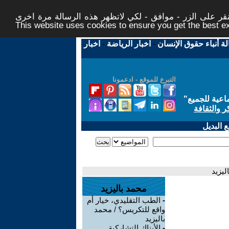
ر على الزر - موافق - لكي لاتظهر هذه الرسالة مرة اخرى -
This website uses cookies to ensure you get the best 
لة أنباء حقوق الإنسان
-
اخبار الرياضة
-
اخبار
التبرع للموقع - ادعمونا
اعية للجميع
"
ر والثقافة
 البديل
ليزيد
محمد باليزيد
-
الطب التقليدي، خيار أم
واقع للتكريس؟ / محمد
باليزيد
-
الأبناك التشاركية