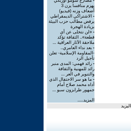
-
مصارع سومو أوزبكي
يهزم منافسا يزن 3
أضعاف وزنه (فيديو)
-
الاشتراكي الديمقراطي
يرفض مطالب حزب البيئة
بزيادة الهجرة
-
«لن نتخلى عن أي
قطعة».. الثقافة تؤكد
ملاحقة الآثار العراقية ...
-
بعد نداء العامري..
-المقاومة الإسلامية- تعلن
تأجيل الرد
-
رائد فهمي: المدى منبر
رائد للمهنية والثقافة
والتنوير في العر ...
-
ما هو سر الاحتفال الذي
أداه محمد صلاح أمام
جمهور طرابزون سبو ...
المزيد.....
ليزيد