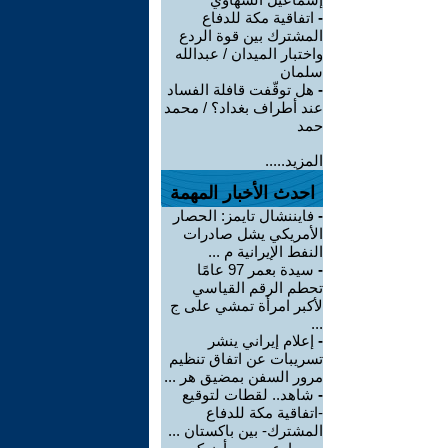
-
اتفاقية مكة للدفاع
المشترك بين قوة الردع
واختبار الميدان / عبدالله
سلمان
-
هل توقّفت قافلة الفساد
عند أطراف بغداد؟ / محمد
حمد
المزيد.....
احدث الأخبار المهمة
-
فايننشال تايمز: الحصار
الأمريكي يشل صادرات
النفط الإيرانية م ...
-
سيدة بعمر 97 عامًا
تحطم الرقم القياسي
لأكبر امرأة تمشي على ج
...
-
إعلام إيراني ينشر
تسريبات عن اتفاق تنظيم
مرور السفن بمضيق هر ...
-
شاهد.. لقطات لتوقيع
-اتفاقية مكة للدفاع
المشترك- بين باكستان ...