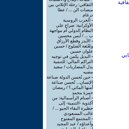
قافية
الثقافي: رحلة الإتلاتي بين
منصات الن ... / عطا
درغام
-
الحرب الروسية
الأوكرانية: صراع على
النظام الدولي أم مواجهة
ب ... / أيمن محسين
-
الأيدز وقطع الأرزاق
ونَعْنَعة الضلوع / حسين
علوان حسين
ابي
-
البديل يكمن في توجيه
التراكم المالي: للتنمية
بدل المضاربات / سعيد
مضيه
-
حين تُحسن الدولة صناعة
الإنسان... تُحسن صناعة
أمنها المائي.؟ / رمضان
حمزة محمد
-
أصنام الرأسمالية: من
أكذوبة -التنمية- إلى
حظيرة البقاء الحيو ... /
غالب المسعودي
-
المجتمع المفتوح
وأعداؤه / عبد المجيد
إسماعيل الشهاوي