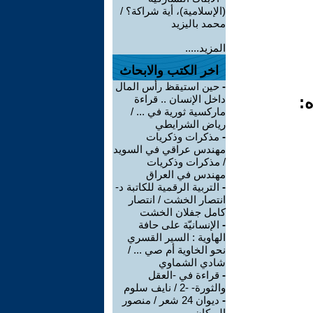
(الإسلامية)، أية شراكة؟ /
محمد باليزيد
المزيد.....
اخر الكتب والابحاث
-
حين استيقظ رأس المال
ه:
داخل الإنسان .. قراءة
ماركسية ثورية في ... /
رياض الشرايطي
-
مذكرات وذكريات
مهندس عراقي في السويد
/ مذكرات وذكريات
مهندس في العراق
-
التربية الرقمية للكاتبة د-
انتصار الخشت / انتصار
كامل جفلان الخشت
-
الإنسانيّة على حافة
الهاوية : السير القسري
نحو الخاوية أم صي ... /
شادي الشماوي
-
قراءة في -العقل
والثورة- -2 / نايف سلوم
-
ديوان 24 شعر / منصور
الريكان