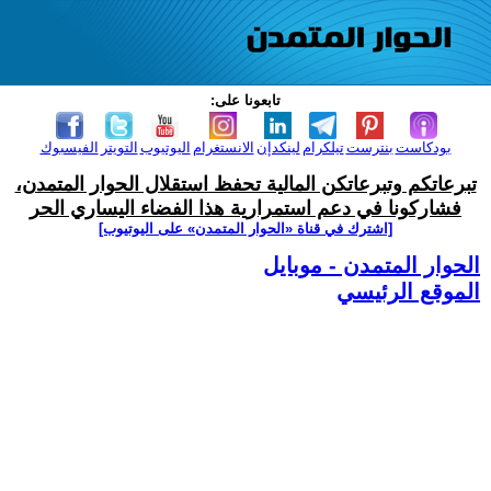
تابعونا على:
بودكاست
بنترست
تيلكرام
لينكدإن
الانستغرام
اليوتيوب
التويتر
الفيسبوك
تبرعاتكم وتبرعاتكن المالية تحفظ استقلال الحوار المتمدن،
فشاركونا في دعم استمرارية هذا الفضاء اليساري الحر
[اشترك في قناة ‫«الحوار المتمدن» على اليوتيوب]
الحوار المتمدن - موبايل
الموقع الرئيسي