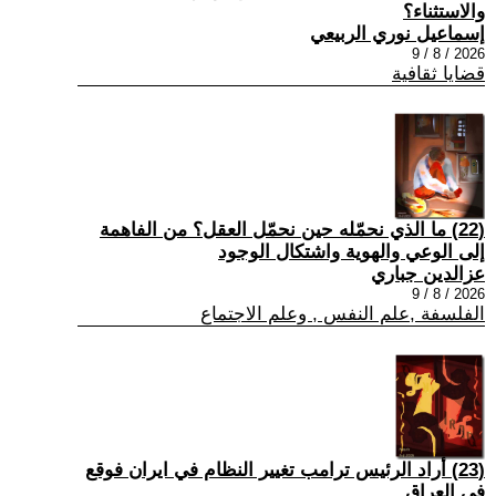
والاستثناء؟
إسماعيل نوري الربيعي
2026 / 8 / 9
قضايا ثقافية
(22) ما الذي نحمّله حين نحمّل العقل؟ من الفاهمة
إلى الوعي والهوية واشتكال الوجود
عزالدين جباري
2026 / 8 / 9
الفلسفة ,علم النفس , وعلم الاجتماع
(23) أراد الرئيس ترامب تغيير النظام في ايران فوقع
في العراق