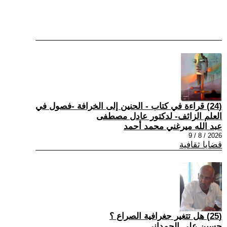
(24) قراءة في كتاب - الحنين إلى الخرافة -فصول في
العلم الزائف- لدكتور عادل مصطفى
عبد الله ميرغني محمد أحمد
2026 / 8 / 9
قضايا ثقافية
(25) هل تتغير جغرافية الصراع ؟
حسين علي الحمداني