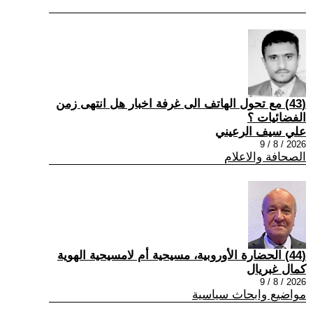
(43) مع تحول الهاتف الى غرفة اخبار هل انتهى زمن
الفضائيات ؟
علي سيف الرعيني
2026 / 8 / 9
الصحافة والاعلام
(44) الحضارة الأوروبية، مسيحية أم لامسيحية الهوية
كمال غبريال
2026 / 8 / 9
مواضيع وابحاث سياسية