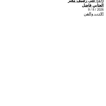
(17) على رصيف مغبر
العتابي فاضل
2026 / 8 / 9
الادب والفن