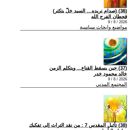
(36) (صدام نريده… السيد خلّ يتكتر)
قحطان الفرج الله
2026 / 8 / 9
مواضيع وابحاث سياسية
(37) حين يسقط القناع... ويتكلم الزمن
خالد محمود خدر
2026 / 8 / 9
المجتمع المدني
(38) تأثيل المقدس 7 : من نقد التراث إلى تفكيك