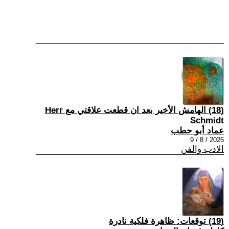
(18) الهامش الأخير بعد ان قطعت علاقتي مع Herr
Schmidt
عماد أبو حطب
2026 / 8 / 9
الادب والفن
(19) توقعات: ظاهرة فلكية نادرة