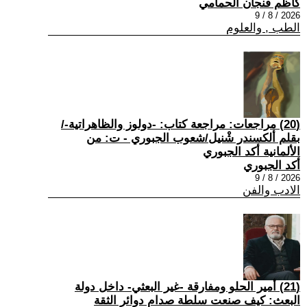
كاظم فنجان الحمامي
2026 / 8 / 9
الطب , والعلوم
(20) مراجعات: مراجعة كتاب: -دولوز والظاهراتية-/
بقلم ألكسندر شْنيل/شعوب الجبوري - ت: من
الألمانية أكد الجبوري
أكد الجبوري
2026 / 8 / 9
الادب والفن
(21) أمير الحلو ومفارقة -غير البعثي- داخل دولة
البعث: كيف صنعت سلطة صدام دوائر الثقة