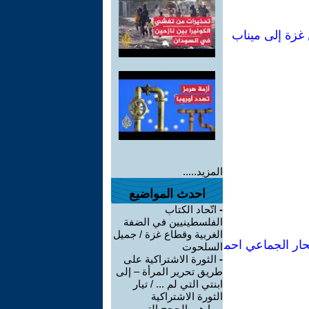
 غزة إلى ميناب
المزيد.....
احدث المواضيع
-
اتّحاد الكتاب
الفلسطينيين في الضفة
الغربية وقطاع غزة / جميل
تحار الجماعي احم
السلحوت
-
الثورة الاشتراكية على
طريق تحرير المرأة – إلى
ابنتي التي لم ... / تيار
الثورة الاشتراكية
-
ما هي الحجج التي