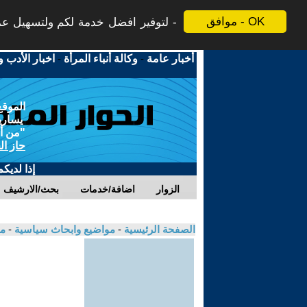
موافق - OK
لتوفير افضل خدمة لكم ولتسهيل عملي
أخبار عامة
-
وكالة أنباء المرأة
-
اخبار الأدب و
الموقع
يسارية
"من أج
حاز ال
إذا لديك
الزوار
اضافة/خدمات
بحث/الارشيف
الصفحة الرئيسية
-
مواضيع وابحاث سياسية
-
مك