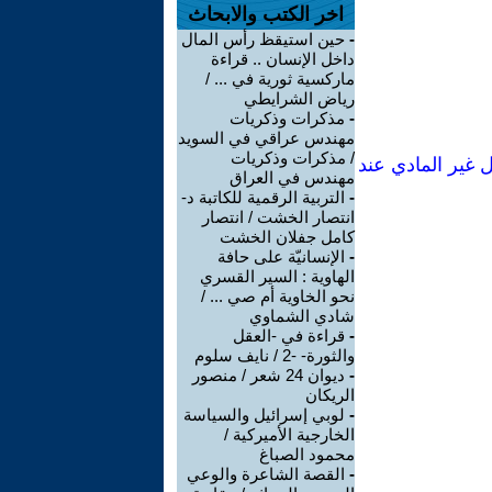
اخر الكتب والابحاث
-
حين استيقظ رأس المال
داخل الإنسان .. قراءة
ماركسية ثورية في ... /
رياض الشرايطي
-
مذكرات وذكريات
مهندس عراقي في السويد
/ مذكرات وذكريات
 غير المادي عند
مهندس في العراق
-
التربية الرقمية للكاتبة د-
انتصار الخشت / انتصار
كامل جفلان الخشت
-
الإنسانيّة على حافة
الهاوية : السير القسري
نحو الخاوية أم صي ... /
شادي الشماوي
-
قراءة في -العقل
والثورة- -2 / نايف سلوم
-
ديوان 24 شعر / منصور
الريكان
-
لوبي إسرائيل والسياسة
الخارجية الأميركية /
محمود الصباغ
-
القصة الشاعرة والوعي