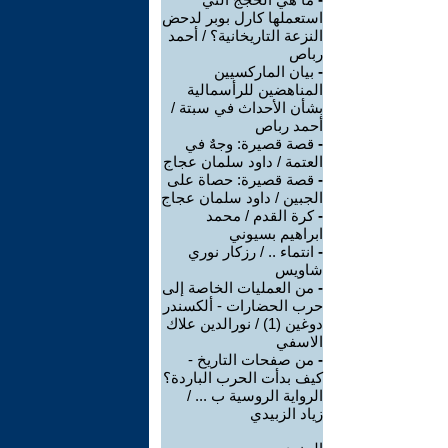
استعملها كارل بوبر لدحض
النزعة التاريخانية؟ / أحمد
رباص
-
بيان الماركسيين
المناهضين للرأسمالية
بشأن الأحداث في سبتة /
أحمد رباص
-
قصة قصيرة: وجهٌ في
العتمة / داود سلمان عجاج
-
قصة قصيرة: حصاة على
الجبين / داود سلمان عجاج
-
كرة القدم / محمد
ابراهيم بسيوني
-
انتماء .. / رزكار نوري
شاويس
-
من العمليات الخاصة إلى
حرب الحضارات - ألكسندر
دوغين (1) / نورالدين علاك
الاسفي
-
من صفحات التاريخ -
كيف بدأت الحرب الباردة؟
الرواية الروسية ب ... /
زياد الزبيدي