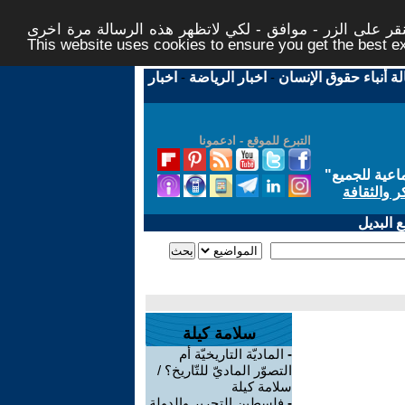
ر على الزر - موافق - لكي لاتظهر هذه الرسالة مرة اخرى -
This website uses cookies to ensure you get the best 
لة أنباء حقوق الإنسان
-
اخبار الرياضة
-
اخبار
التبرع للموقع - ادعمونا
اعية للجميع
"
ر والثقافة
 البديل
سلامة كيلة
-
الماديّة التاريخيّة أم
التصوّر الماديّ للتّاريخ؟ /
سلامة كيلة
-
فلسطين التحرير والدولة