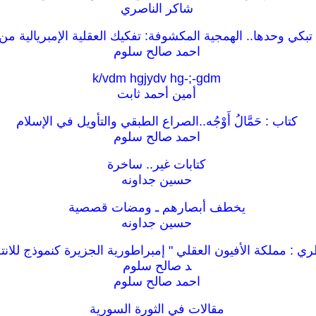
شاكر الناصري
 تبكي وحدها.. الهمجية المكشوفة: تفكيك العقلية الإمبريالية من
احمد صالح سلوم
k/vdm hgjydv hg-;-gdm
أمين أحمد ثابت
كتاب : حَمَّالُ أَوْجُه..الصراع الطبقي والتأويل في الإسلام
احمد صالح سلوم
كتابات غير.. ساخرة
حسين جداونه
يخطف أبصارهم ـ ومضات قصصية
حسين جداونه
ري : مملكة الأفيون العقلي " إمبراطورية الجزيرة كنموذج للان
د صالح سلوم
احمد صالح سلوم
مقالات في الثورة السورية