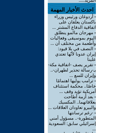
المزيد.....
احدث الأخبار المهمة
-
أردوغان ورئيس وزراء
باكستان يعلقان على
اتفاقية الدفاع المشتر ...
-
مهرجان مالمو ينطلق
اليوم بموسيقى وفعاليات
وأطعمة من مختلف أن ...
-
النصف في بلا قيود:
إيران عدونا لأنّها تعتدي
علينا
-
تقرير يصف -اتفاقية مكة-
بـ-رسالة تحذير لطهران-..
وإيران للسع ...
-
ترامب يوليها اهتمامًا
خاصًا.. محكمة استئناف
أمريكية تؤيد وقف ...
-
بعد أزمة أطاحت
بعلاقاتهما.. المكسيك
والبيرو تعاودان العلاقات ...
-
-رغم ترسانتها
المتطورة-.. مسؤول أمني
إسرائيلي سابق: السعودية
...