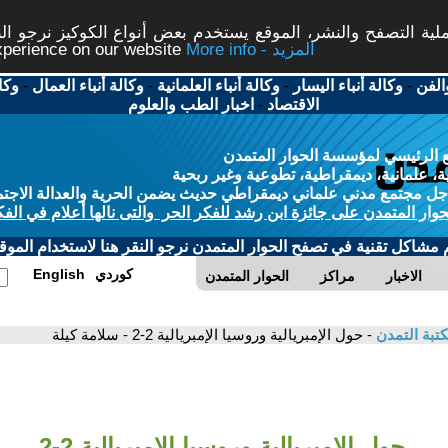
ة التصفح والنشر، الموقع يستخدم بعض أنواع الكوكيز نرجو النق
More info - المزيد
experience on our website
الفن
-
وكالة أنباء اليسار
-
وكالة أنباء العلمانية
-
وكالة أنباء العمال
-
وكا
الاقتصاد
-
اخبار الطب والعلوم
 الرئيسي لمؤسسة الحوار المتمدن
، علمانية، ديمقراطية، تطوعية وغير ربحية
ل مجتمع مدني علماني ديمقراطي حديث يضمن الحرية والعدالة الاجتم
حوار المتمدن على جائزة ابن رشد للفكر الحر والتى نالها أعلام في الفك
م مشاكل تقنية في تصفح الحوار المتمدن نرجو النقر هنا لاستخدام الموقع
كوردي
English
الاخبار
مراكز
الحوار المتمدن
تبة التمدن
- حول الإمبريالية وروسيا الإمبريالية 2-2 - سلامة كيلة
حول الإمبريالية وروسيا الإمبريالية 2-2