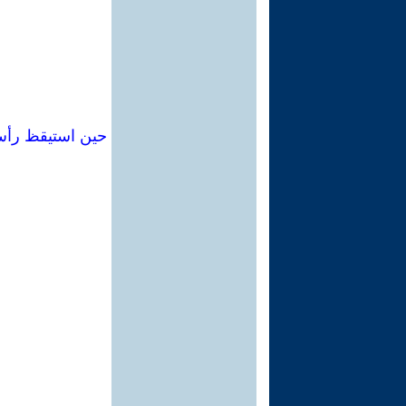
حين استيقظ رأس 