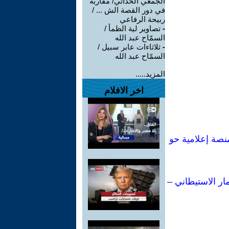
الجمعي الحداثي/ مقاربة
في دور القصة الش ... /
ربيحة الرفاعي
-
تصاوير لية الظمأ /
السمّاح عبد الله
-
ثلاثاءات عابر سبيل /
السمّاح عبد الله
المزيد.....
اخر الافلام
ي لكتاباتي: من إحدى أبرز مفكرات اليسار الإيطالي إلى أكثر من 80 منصة إعلامية حو
ار الاستيطاني –