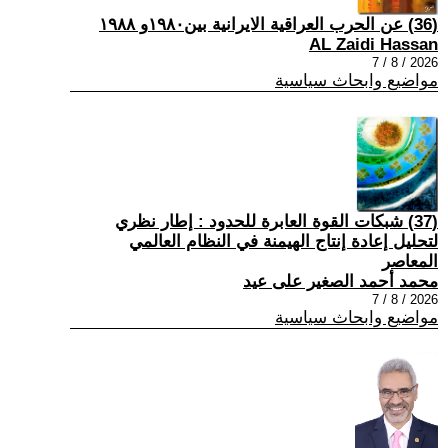
(36) عن الحرب العراقية الايرانية بين١٩٨٠و ١٩٨٨
AL Zaidi Hassan
2026 / 8 / 7
مواضيع وابحاث سياسية
(37) شبكات القوة العابرة للحدود : إطار نظري
لتحليل إعادة إنتاج الهيمنة في النظام العالمي
المعاصر
محمد أحمد الصغير على عيد
2026 / 8 / 7
مواضيع وابحاث سياسية