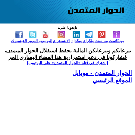
تابعونا على:
بودكاست
بنترست
تيلكرام
لينكدإن
الانستغرام
اليوتيوب
التويتر
الفيسبوك
تبرعاتكم وتبرعاتكن المالية تحفظ استقلال الحوار المتمدن،
فشاركونا في دعم استمرارية هذا الفضاء اليساري الحر
[اشترك في قناة ‫«الحوار المتمدن» على اليوتيوب]
الحوار المتمدن - موبايل
الموقع الرئيسي