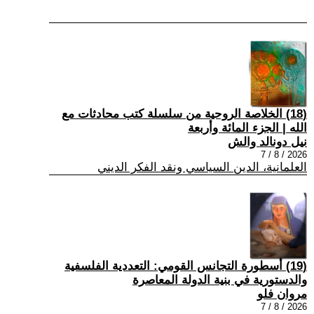
(18) الخلاصة الروحية من سلسلة كتب محادثات مع
الله | الجزء المائة وأربعة
نيل دونالد والش
2026 / 8 / 7
العلمانية، الدين السياسي ونقد الفكر الديني
(19) أسطورة التجانس القومي: التعددية الفلسفية
والدستورية في بنية الدولة المعاصرة
مروان فلو
2026 / 8 / 7