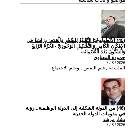
مواضيع وابحاث سياسية
(45) الْأَنْطُولُوجْيَا التِّقْنِيَّةُ لِلسِّحْرِ وَالْعَدَمِ: دِرَاسَةٌ فِي
الْإِمْكَانِ الْكَامِنِ وَالتَّشْكِيلِ الْوُجُودِيِّ -الجُزْءُ الرَّابِعُ
وَالسِّتُّونَ بَعْدَ الثَّلَاثِمِائَةِ-
حمودة المعناوي
2026 / 8 / 7
الفلسفة ,علم النفس , وعلم الاجتماع
(46) من الدولة الشكلية إلى الدولة الوظيفية...رؤية
في مقومات الدولة الحديثة
بشار مرشد
2026 / 8 / 7