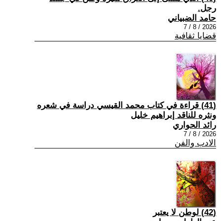
رجل.
حامد الضبياني
2026 / 8 / 7
قضايا ثقافية
(41) قراءة في كتاب محمد القيسي دراسة في شعره
ونثره للناقد إبراهيم خليل
رائد الحواري
2026 / 8 / 7
الادب والفن
(42) لوطن لا يعتبر