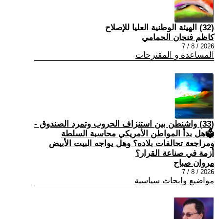
(32) الهيئة الوطنية العليا للإصلاح
كاظم فنجان الحمامي
2026 / 8 / 7
المساعدة و المقترحات
(33) واشنطن بين استنزاف الحروب وتمرد الصندوق -
🗳هل بدأ المواطن الأمريكي محاسبة السلطة
ومراجعة تحالفات بلاده؟ وهل يواجه البيت الأبيض
أزمة في صناعة القرار؟
مروان صباح
2026 / 8 / 7
مواضيع وابحاث سياسية