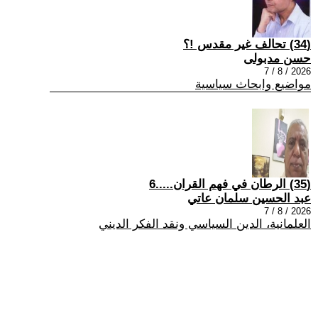
(34) تحالف غير مقدس !؟
حسن مدبولى
2026 / 8 / 7
مواضيع وابحاث سياسية
(35) الرطان في فهم القران.....6
عبد الحسين سلمان عاتي
2026 / 8 / 7
العلمانية، الدين السياسي ونقد الفكر الديني