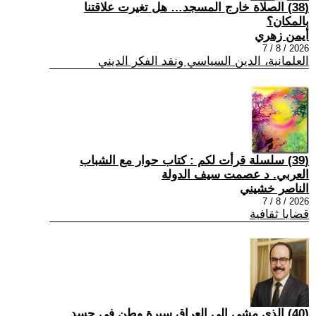
(38) الصلاة خارج المسجد… هل تغيرت علاقتنا
بالمكان؟
أيمن زهري
2026 / 8 / 7
العلمانية، الدين السياسي ونقد الفكر الديني
(39) سلسلة قرأت لكم : كتاب حوار مع الشباب
العربي. د عصمت سيف الدولة
الناصر خشيني
2026 / 8 / 7
قضايا ثقافية
(40) الذي مشى إلى العراق سيرة وطن في جسد