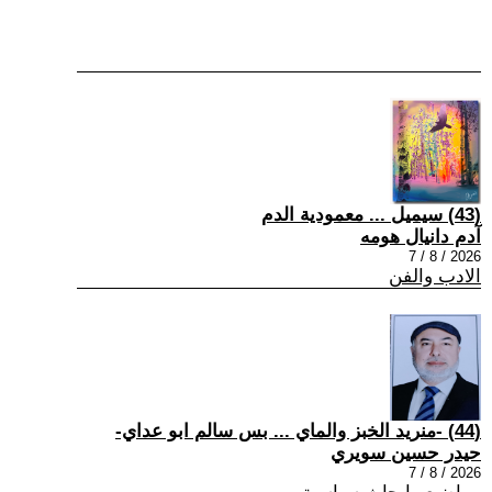
(43) سيميل ... معمودية الدم
آدم دانيال هومه
2026 / 8 / 7
الادب والفن
(44) -منريد الخبز والماي ... بس سالم ابو عداي-
حيدر حسين سويري
2026 / 8 / 7