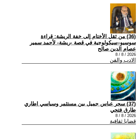
(36) من ثقل الأختام إلى خفة الريشة: قراءة
سوسيو–سيكولوجية في قصة -ريشة- لأحمد سمير
عصام الدين صالح
2026 / 8 / 8
الادب والفن
(37) سحر عباس جميل بين مستثمر وسياسي اطاري
طارق فتحي
2026 / 8 / 8
قضايا ثقافية