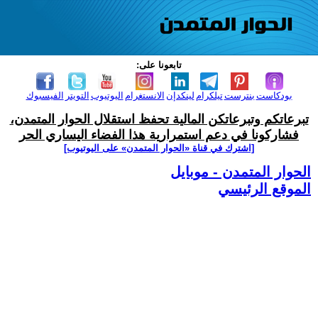
تابعونا على:
بودكاست
بنترست
تيلكرام
لينكدإن
الانستغرام
اليوتيوب
التويتر
الفيسبوك
تبرعاتكم وتبرعاتكن المالية تحفظ استقلال الحوار المتمدن،
فشاركونا في دعم استمرارية هذا الفضاء اليساري الحر
[اشترك في قناة ‫«الحوار المتمدن» على اليوتيوب]
الحوار المتمدن - موبايل
الموقع الرئيسي