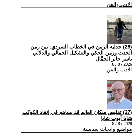
الادب والفن
(26) جدلية الزمن في الخطاب السردي: بين زمن
الحدث وزمن الحكي والتشكيل الجمالي والدلالي
ياسر جابر الجمَّال
2026 / 8 / 8
الادب والفن
(27) تقليص سكان العالم قد يساهم في إنقاذ الكوكب
شابا أيوب شابا
2026 / 8 / 8
مواضيع وابحاث سياسية