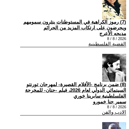
(7) رموز الكراهية في المستوطنات ينثرون سمومهم
ويحرضون على ارتكاب المزيد من الجرائم
مديحه الأعرج
2026 / 8 / 8
القضية الفلسطينية
(8) ضمن برنامج -الأفلام القصيرة- لمهرجان تورنتو
السينمائي الدولي لعام 2026، فيلم -حنان- للمخرجة
الفلسلطينية سابرينا خوري
سمير حنا خمورو
2026 / 8 / 8
الادب والفن