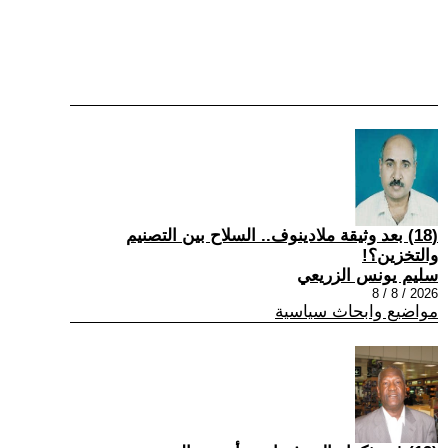
(18) بعد وثيقة ملادينوف.. السلاح بين التصنيم
والتخزين؟!
سليم يونس الزريعي
2026 / 8 / 8
مواضيع وابحاث سياسية