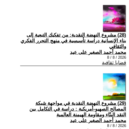
(28) مشروع النهضة النقدية: من تفكيك التبعية إلى
بناء الإنسانية دراسة تأسيسية في منهج التحرر الفكري
والثقافي
محمد أحمد الصغير على عيد
2026 / 8 / 8
قضايا ثقافية
(29) مشروع النهضة النقدية في مواجهة شبكة
المصالح الصهيو-أمريكية : دراسة في التكامل بين
النقد البنّاء ومقاومة الهيمنة العالمية
محمد أحمد الصغير على عيد
2026 / 8 / 8