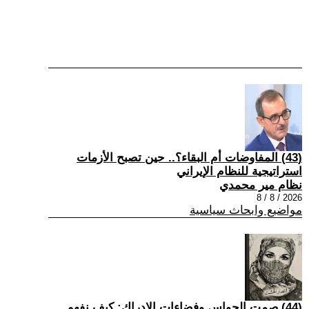
(43) المفاوضات أم البقاء؟.. حين تصبح الأزمات
استراتيجية للنظام الإيراني
نظام مير محمدي
2026 / 8 / 8
مواضيع وابحاث سياسية
(44) صمت الحواس وفضاءات الإدراك: كيف نفهم