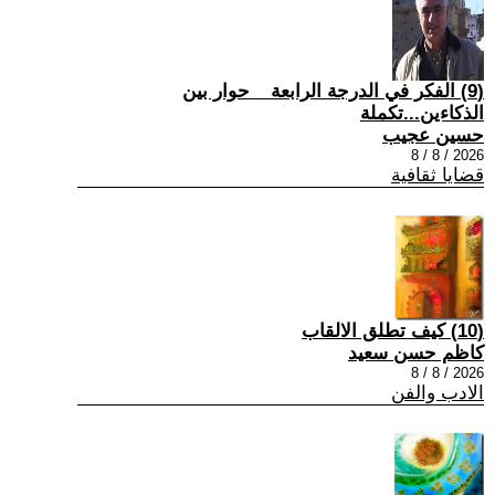
(9) الفكر في الدرجة الرابعة _ حوار بين
الذكاءين...تكملة
حسين عجيب
2026 / 8 / 8
قضايا ثقافية
(10) كيف تطلق الالقاب
كاظم حسن سعيد
2026 / 8 / 8
الادب والفن