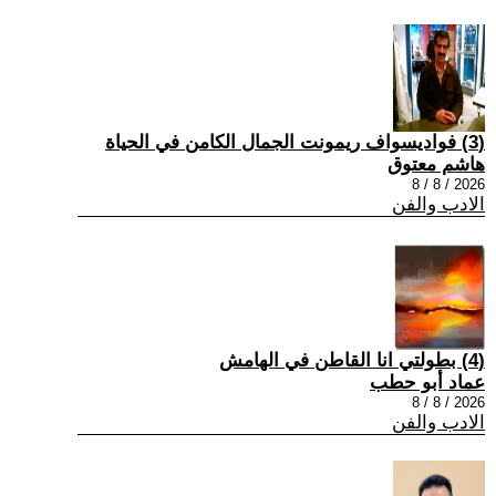
(3) فواديسواف ريمونت الجمال الكامن في الحياة
هاشم معتوق
2026 / 8 / 8
الادب والفن
(4) بطولتي انا القاطن في الهامش
عماد أبو حطب
2026 / 8 / 8
الادب والفن