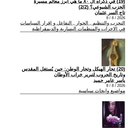
(19) في ذكراه ال ٨٠ ما هي أبرز معالم مسيرة
الحزب الشيوعي؟ (2/2)
تاج السر عثمان
2026 / 8 / 8
التحزب والتنظيم , الحوار , التفاعل و اقرار السياسات
في الاحزاب والمنظمات اليسارية والديمقراطية
(20) تجار الهيكل وتجار الوطن: حين يُستغل المقدس
وتاريخ الحروب لتبرير خراب الأوطان
ياسر عامر حميد
2026 / 8 / 8
مواضيع وابحاث سياسية