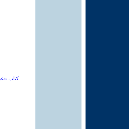
كتاب «عي