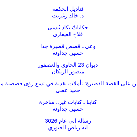
قناديل الحكمة
د. خالد زغريت
حكاياتْ تَكاد تُنسى
فلاح العيفاري
وعي ـ قصص قصيرة جدا
حسين جداونه
ديوان 23 الحاوي والعصفور
منصور الريكان
ن على القصة القصيرة: تأملات نقدية في تسع رؤى قصصية من
حميد عقبي
كتابنا ـ كتابات غير.. ساخرة
حسين جداونه
رسالة الى عام 3026
ايه رياض الجبوري