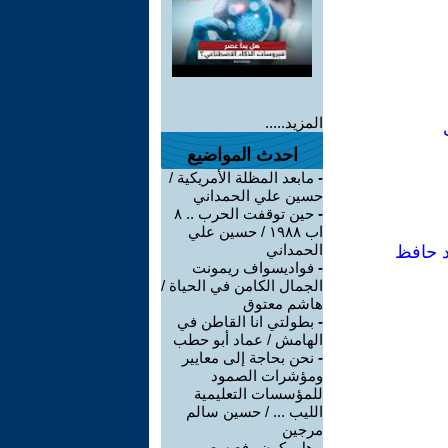
المزيد.....
احدث المواضيع
-
مابعد المظلة الأمريكية /
حسين علي الحمداني
-
حين توقفت الحرب .. ٨
اب ١٩٨٨ / حسين علي
الحمداني
د حافظ
-
فواديسواف ريمونت
الجمال الكامن في الحياة /
هاشم معتوق
-
بطولتي انا القاطن في
الهامش / عماد أبو حطب
-
نحن بحاجة إلى معايير
ومؤشرات الصمود
للمؤسسات التعليمية
الليب ... / حسين سالم
مرجين
-
هل يكون رفع سعر