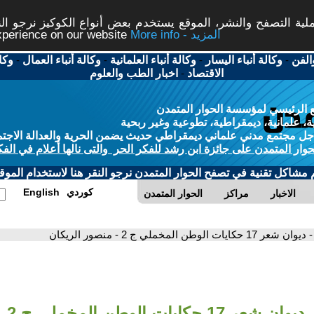
ة التصفح والنشر، الموقع يستخدم بعض أنواع الكوكيز نرجو النق
More info - المزيد
experience on our website
الفن
-
وكالة أنباء اليسار
-
وكالة أنباء العلمانية
-
وكالة أنباء العمال
-
وكا
الاقتصاد
-
اخبار الطب والعلوم
 الرئيسي لمؤسسة الحوار المتمدن
، علمانية، ديمقراطية، تطوعية وغير ربحية
ل مجتمع مدني علماني ديمقراطي حديث يضمن الحرية والعدالة الاجتم
حوار المتمدن على جائزة ابن رشد للفكر الحر والتى نالها أعلام في الفك
م مشاكل تقنية في تصفح الحوار المتمدن نرجو النقر هنا لاستخدام الموقع
كوردي
English
الاخبار
مراكز
الحوار المتمدن
- ديوان شعر 17 حكايات الوطن المخملي ج 2 - منصور الريكان
ديوان شعر 17 حكايات الوطن المخملي ج 2