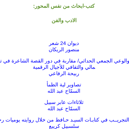
كتب-ابحاث من نفس المحور:
الادب والفن
ديوان 24 شعر
منصور الريكان
الوعي الجمعي الحداثي/ مقاربة في دور القصة الشاعرة في ت
مالي والثقافي للأجيال الرقمية
ربيحة الرفاعي
تصاوير لية الظمأ
السمّاح عبد الله
ثلاثاءات عابر سبيل
السمّاح عبد الله
التجريــب في كتابـات السيـد حـافظ من خلال روايته يوميات ر
سلسبيل كريبع