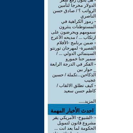
الدولار مخرجا لتأمين
الرواتب ؟ / صادق حسن
الناصري
-
رموز الكراهية في
المستوطنات ينثرون
سمومهم ويحرضون على
ارتكاب ... / مديحه الأعرج
-
ضمن برنامج -الأفلام
القصيرة- لمهرجان تورنتو
السينمائي الدولي ... /
سمير حنا خمورو
-
الفكر في الدرجة الرابعة
_ حوار بين
الذكاءين...تكملة / حسين
عجيب
-
كيف تطلق الالقاب /
كاظم حسن سعيد
المزيد.....
احدث الأخبار المهمة
-
-الشيوخ- الأمريكي يقر
مشروع قانون لتمويل
الحكومة لما بعد انت ...