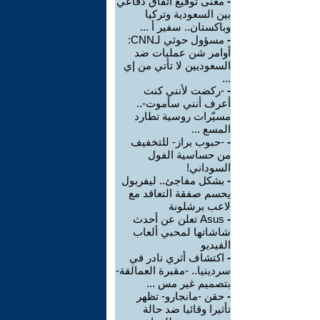
-
معنى توقيع اتفاق دفاعي
بين السعودية وتركيا
وباكستان.. سفير أ ...
-
مسؤول حوثي لـCNN:
أوامر شن عمليات ضد
السعوديين لا تأتي من إي
...
-
-ركضت لأنني كنت
أعرف أنني سأموت-..
مسيّرات روسية تطارد
المسع ...
-
-حبوب براز- للتخفيف
من حساسية الفول
السوداني!
-
بشكل مفاجئ.. ليفربول
يحسم صفقة التعاقد مع
لاعب برشلونة
-
Asus تعلن عن أحدث
شاشاتها لمحبي ألعاب
الفيديو
-
اكتشاف أثري نادر في
سردينيا.. -مقبرة العمالقة-
بتصميم غير مس ...
-
حقن -مانجارو- تظهر
تأثيرا وقائيا ضد حالة