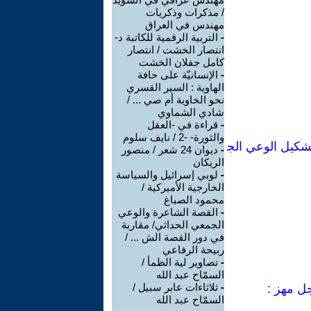
/ مذكرات وذكريات
مهندس في العراق
-
التربية الرقمية للكاتبة د-
انتصار الخشت / انتصار
كامل جفلان الخشت
-
الإنسانيّة على حافة
الهاوية : السير القسري
نحو الخاوية أم صي ... /
شادي الشماوي
-
قراءة في -العقل
والثورة- -2 / نايف سلوم
شكيل الوعي الج
-
ديوان 24 شعر / منصور
الريكان
-
لوبي إسرائيل والسياسة
الخارجية الأميركية /
محمود الصباغ
-
القصة الشاعرة والوعي
الجمعي الحداثي/ مقاربة
في دور القصة الش ... /
ربيحة الرفاعي
-
تصاوير لية الظمأ /
السمّاح عبد الله
-
ثلاثاءات عابر سبيل /
جل مهز :
السمّاح عبد الله