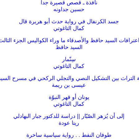
نافذة ـ قصص قصيرة جدا
حسين جداونه
جسد الكرنفال في رواية حدث أبو هريرة قال
كمال التاغوتي
عترافات السيد حافظ والأصدقاء ما وراء الكواليس الجزء الثالث
السيد حافظ
سِنّمار
كمال التاغوتي
التراث بين التشكيل النصي والتجلي الركحي في مسرح السي
عيسى بن ريمة
يونان أو قهر النبوّة
كمال التاغوتي
إلى أن يُزهر الصّبّار || دراسة للدكتور جبار البهادلي
ريتا عودة
طوفان النفط . . رواية سياسية ساخرة