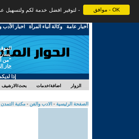
موافق - OK
لتوفير افضل خدمة لكم ولتسهيل عملي
أخبار عامة
-
وكالة أنباء المرأة
-
اخبار الأدب و
الموقع
يسارية
"من أج
حاز ال
إذا لديك
الزوار
اضافة/خدمات
بحث/الارشيف
الصفحة الرئيسية
-
الادب والفن
-
مكتبة التمدن