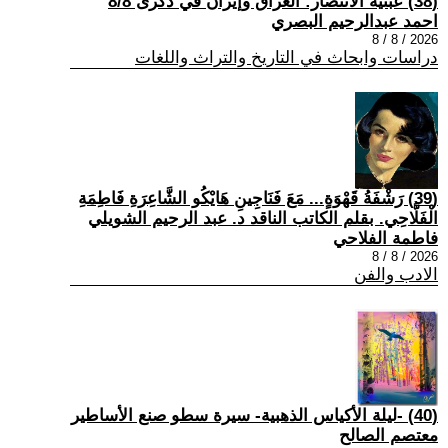
(38) عبثية الانتصار: العراق وإيران في ذكرى 8/8
احمد عبدالرحيم البصري
2026 / 8 / 8
دراسات وابحاث في التاريخ والتراث واللغات
(39) رَشْفَةُ قَهْوَةٍ... مَعَ فَنَاجِينِ هَايْكُو الشَّاعِرَةِ فَاطِمَةِ
الْفَلَّاحِي. بقلم الكاتب الناقد د. عبد الرحيم الشويلي
فاطمة الفلاحي
2026 / 8 / 8
الادب والفن
(40) -ليلة الأكياس الذهبية- سيرة سطو صنع الأساطير
معتصم الصالح