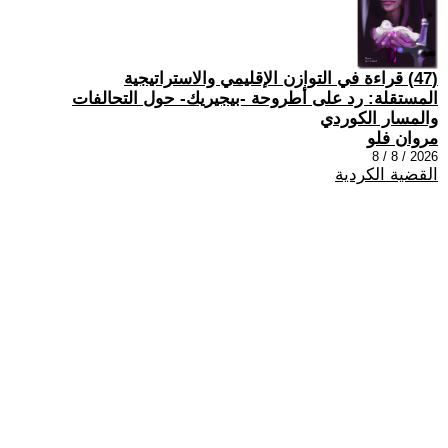
(47) قراءة في التوازن الإقليمي والاستراتيجية
المستقلة: رد على أطروحة -بيجيريك- حول التحالفات
والمسار الكوردي
مروان فلو
2026 / 8 / 8
القضية الكردية