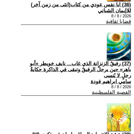
(36) ايا نفس عودي من كتاب(انثى من زمن آخر)
للاإيمان الشباني
2026 / 8 / 8
قضايا ثقافية
(37) رفيقُ الزنزانة الذي غاب... نايف خويطر «أبو
باهر» حين يرحلُ الرفيقُ وتبقى في الذاكرة حكايةُ
رجلٍ لا يُنسى
سامي ابراهيم فودة
2026 / 8 / 8
القضية الفلسطينية