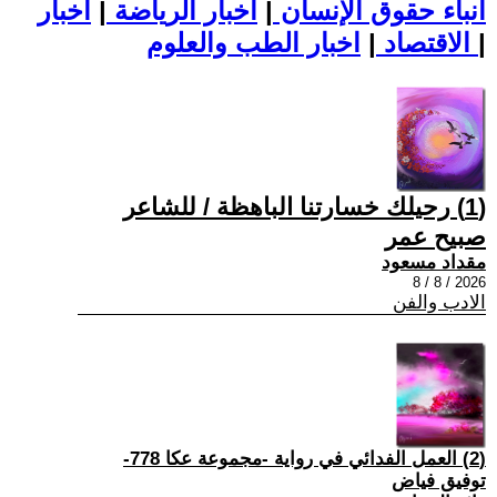
أنباء حقوق الإنسان
|
اخبار الرياضة
|
اخبار
|
اخبار الطب والعلوم
الاقتصاد
|
(1) رحيلك خسارتنا الباهظة / للشاعر
صبيح عمر
مقداد مسعود
2026 / 8 / 8
الادب والفن
(2) العمل الفدائي في رواية -مجموعة عكا 778-
توفيق فياض