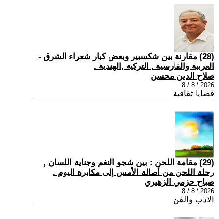
(28) مقارنة بين شكسبير وبعض كبار شعراء الشرق -
العربية والفارسية , التركية ,الهندية .
صلاح الدين محسن
2026 / 8 / 8
قضايا ثقافية
(29) مقامة اللحن : بين شجو النغم وجناية اللسان ,
رحلة اللحن من أصالة الأمس إلى مكابرة اليوم .
صباح حزمي الزهيري
2026 / 8 / 8
الادب والفن