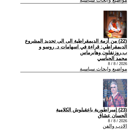
مواضيع وابحاث سياسية
(22) من أزمة الديمقراطية الى الى تجديد المشروع
الديمقراطي: قراءة في اسهامات د. روسو و
ب.روزنفلون وهابرماس
محمد الحباسي
2026 / 8 / 8
مواضيع وابحاث سياسية
(23) إمبراطورية باعقيلوش الكلامية
الحسان عشاق
2026 / 8 / 8
الادب والفن