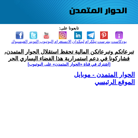
تابعونا على:
بودكاست
بنترست
تيلكرام
لينكدإن
الانستغرام
اليوتيوب
التويتر
الفيسبوك
تبرعاتكم وتبرعاتكن المالية تحفظ استقلال الحوار المتمدن،
فشاركونا في دعم استمرارية هذا الفضاء اليساري الحر
[اشترك في قناة ‫«الحوار المتمدن» على اليوتيوب]
الحوار المتمدن - موبايل
الموقع الرئيسي