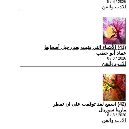
2026 / 8 / 8
الادب والفن
(41) الأشياء التي بقيت بعد رحيل أصحابها
عماد أبو حطب
2026 / 8 / 8
الادب والفن
(42) اسمع لقد توقفت على ان تمطر
مارينا سوريال
2026 / 8 / 8
الادب والفن