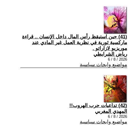
(41) حين استيقظ رأس المال داخل الإنسان .. قراءة
ماركسية ثورية في نظرية العمل غير المادي عند
موريزيو لازاراتو .
رياض الشرايطي
2026 / 8 / 6
مواضيع وابحاث سياسية
(42) تداعيات حرب الهروب!!
المهدي المغربي
2026 / 8 / 6
مواضيع وابحاث سياسية