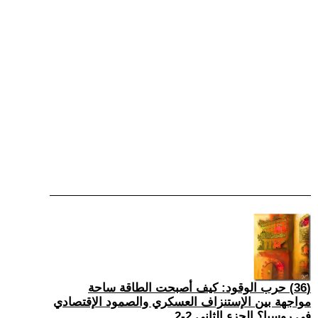
(36) حرب الوقود: كيف أصبحت الطاقة ساحة
مواجهة بين الإستنزاف العسكري والصمود الإقتصادي
في روسيا؟ الجزء الثاني 2-2