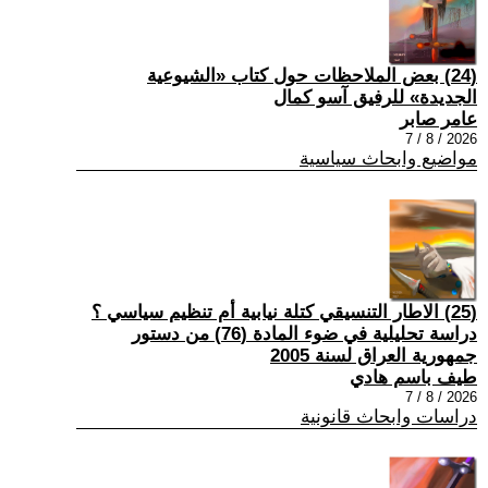
(24) بعض الملاحظات حول كتاب «الشيوعية
الجديدة» للرفيق آسو كمال
عامر صابر
2026 / 8 / 7
مواضيع وابحاث سياسية
(25) الاطار التنسيقي كتلة نيابية أم تنظيم سياسي ؟
دراسة تحليلية في ضوء المادة (76) من دستور
جمهورية العراق لسنة 2005
طيف باسم هادي
2026 / 8 / 7
دراسات وابحاث قانونية