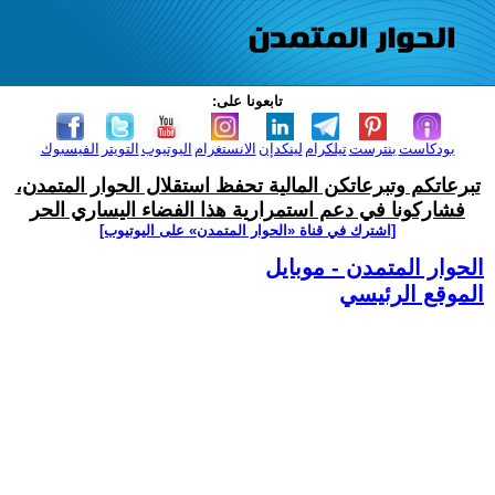
تابعونا على:
بودكاست
بنترست
تيلكرام
لينكدإن
الانستغرام
اليوتيوب
التويتر
الفيسبوك
تبرعاتكم وتبرعاتكن المالية تحفظ استقلال الحوار المتمدن،
فشاركونا في دعم استمرارية هذا الفضاء اليساري الحر
[اشترك في قناة ‫«الحوار المتمدن» على اليوتيوب]
الحوار المتمدن - موبايل
الموقع الرئيسي