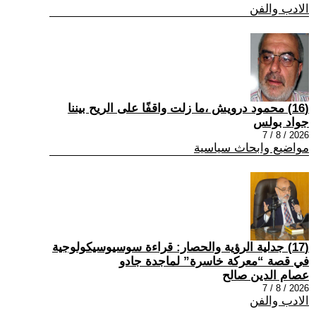
الادب والفن
(16) محمود درويش ،ما زلت واقفًا على الريح بيننا
جواد بولس
2026 / 8 / 7
مواضيع وابحاث سياسية
(17) جدلية الرؤية والحصار: قراءة سوسيوسيكولوجية
في قصة “معركة خاسرة” لماجدة جادو
عصام الدين صالح
2026 / 8 / 7
الادب والفن