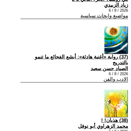
زياد الزبيدي
2026 / 8 / 6
مواضيع وابحاث سياسية
(37) رواية «أغنية هادئة»: أبشع الفجائع ما تنمو
بالتدريج
الصياد حسن سعيد
2026 / 8 / 6
الادب والفن
(38) هذيان! !
محمد الزهراوي أبو نوفل