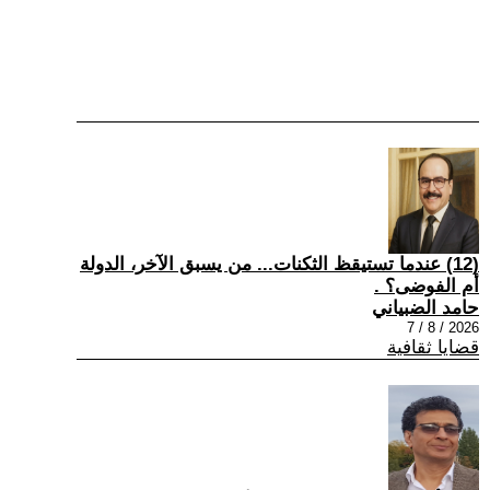
(12) عندما تستيقظ الثكنات... من يسبق الآخر، الدولة
أم الفوضى؟ .
حامد الضبياني
2026 / 8 / 7
قضايا ثقافية