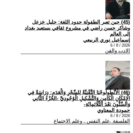
(45) حين تعبر الطفولة حدود اللغة: جليل خزعل
وشاكر حسن راضي في مشروع ثقافي يستعيد بغداد
إلى العالم
إسماعيل نوري الربيعي
2026 / 8 / 6
الادب والفن
(46) الْأَنْطُولُوجْيَا التِّقْنِيَّةُ لِلسِّحْرِ وَالْعَدَمِ: دِرَاسَةٌ فِي
الْإِمْكَانِ الْكَامِنِ وَالتَّشْكِيلِ الْوُجُودِيِّ -الجُزْءُ الثَّانِي
وَالسِّتُّونَ بَعْدَ الثَّلَاثِمِائَةِ-
حمودة المعناوي
2026 / 8 / 6
الفلسفة ,علم النفس , وعلم الاجتماع