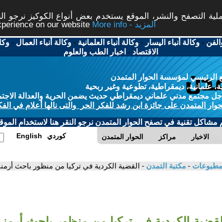
ة التصفح والنشر، الموقع يستخدم بعض أنواع الكوكيز نرجو النق
More info - المزيد
experience on our website
الفن
-
وكالة أنباء اليسار
-
وكالة أنباء العلمانية
-
وكالة أنباء العمال
-
وكا
الاقتصاد
-
اخبار الطب والعلوم
 الرئيسي لمؤسسة الحوار المتمدن
، علمانية، ديمقراطية، تطوعية وغير ربحية
ل مجتمع مدني علماني ديمقراطي حديث يضمن الحرية والعدالة الاجتم
حوار المتمدن على جائزة ابن رشد للفكر الحر والتى نالها أعلام في الفك
م مشاكل تقنية في تصفح الحوار المتمدن نرجو النقر هنا لاستخدام الموقع
كوردي
English
الاخبار
مراكز
الحوار المتمدن
لمطبوعات
-
مكتبة التمدن
- القضية الكردية في تركيا من منظور باحث أرمني
لقضية الكردية في تركيا من منظور باحث أرمن