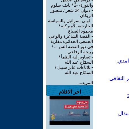
والثورة- -2 / نايف سلوم
-
ديوان 24 شعر / منصور
الريكان
-
لوبي إسرائيل والسياسة
الخارجية الأميركية /
محمود الصباغ
-
القصة الشاعرة والوعي
الجمعي الحداثي/ مقاربة
في دور القصة الش ... /
ربيحة الرفاعي
-
تصاوير لية الظمأ /
امدي.
السمّاح عبد الله
-
ثلاثاءات عابر سبيل /
السمّاح عبد الله
 الثقافي
المزيد.....
اخر الافلام
تذال