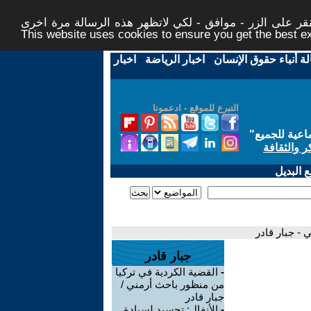
ر على الزر - موافق - لكي لاتظهر هذه الرسالة مرة اخرى -
This website uses cookies to ensure you get the best 
لة أنباء حقوق الإنسان
-
اخبار الرياضة
-
اخبار
التبرع للموقع - ادعمونا
اعية للجميع
"
ر والثقافة
 البديل
 - جبار قادر
جبار قادر
-
القضية الكردية في تركيا
من منظور باحث أرمني /
جبار قادر
ي
-
الأنفال: تجسيد لسيادة