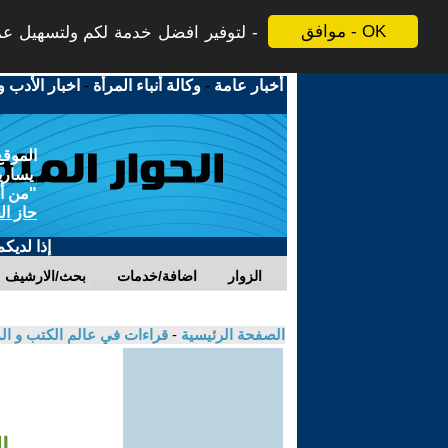
موافق - OK
لتوفير افضل خدمة لكم ولتسهيل عملي
أخبار عامة
-
وكالة أنباء المرأة
-
اخبار الأدب و
الموقع
يسارية
"من أج
حاز ال
إذا لديك
الزوار
اضافة/خدمات
بحث/الارشيف
الصفحة الرئيسية
-
قراءات في عالم الكتب و ا
ا