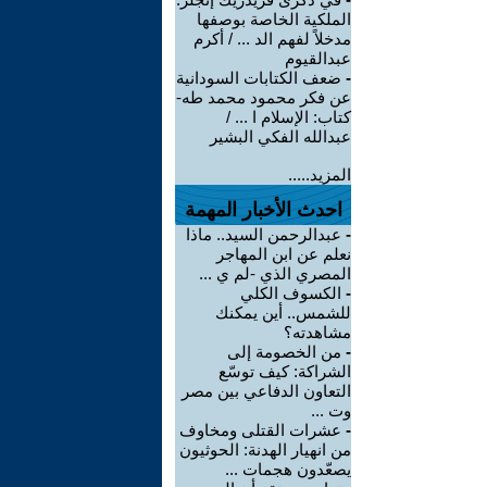
الملكية الخاصة بوصفها
مدخلاً لفهم الد ... / أكرم
عبدالقيوم
-
ضعف الكتابات السودانية
عن فكر محمود محمد طه-
كتاب: الإسلام ا ... /
عبدالله الفكي البشير
المزيد.....
احدث الأخبار المهمة
-
عبدالرحمن السيد.. ماذا
نعلم عن ابن المهاجر
المصري الذي -لم ي ...
-
الكسوف الكلي
للشمس.. أين يمكنك
مشاهدته؟
-
من الخصومة إلى
الشراكة: كيف توسّع
التعاون الدفاعي بين مصر
وت ...
-
عشرات القتلى ومخاوف
من انهيار الهدنة: الحوثيون
يصعّدون هجمات ...