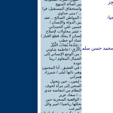
ِز
بين أصالة المنهج
واستحقاق المستقبل: قرا
... / منى جداوي
يا-
-
المواطن الصالح .. عقد
بين الدولة والإنسان /
حسين علي الحمداني
-
عشر محاولات لإصلاح
إنسان لا يملك قطع الغيار /
عماد أبو حطب
-
-عِنْدَمَا يُصَابُ اللَّيْلُ
ل محمد حسن سلم
بِالْأَرَقِ- / فاطمة شاوتي
-
من الوجع الإنساني إلى
الجمال المقاوم / ريتا
عودة
-
في العشق , أنا المجنون
وهي ذاتها ليلى / شيرزاد
همزاني
-
إيفين... حين يتحول
السجن إلى مرآة لخوف
النظام من انتفاضة جدي
... / سعاد عزيز
-
الواقعية السحرية حين
نحللها رياضيا / امير وائل
المرعب
-
في ذكرى فريدريك إنجلز: