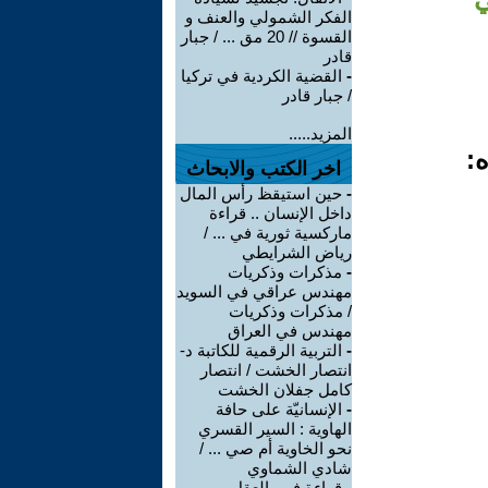
الفكر الشمولي والعنف و
القسوة // 20 مق ... / جبار
قادر
-
القضية الكردية في تركيا
/ جبار قادر
المزيد.....
ه:
اخر الكتب والابحاث
-
حين استيقظ رأس المال
داخل الإنسان .. قراءة
ماركسية ثورية في ... /
رياض الشرايطي
-
مذكرات وذكريات
مهندس عراقي في السويد
/ مذكرات وذكريات
مهندس في العراق
-
التربية الرقمية للكاتبة د-
انتصار الخشت / انتصار
كامل جفلان الخشت
-
الإنسانيّة على حافة
الهاوية : السير القسري
نحو الخاوية أم صي ... /
شادي الشماوي
-
قراءة في -العقل