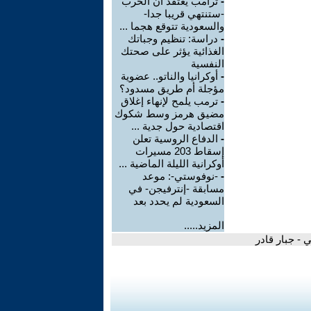
-
ترامب يعتقد أن الحرب
-ستنتهي قريبا جدا-
والسعودية تتوقع هجما ...
-
دراسة: تنظيم وجباتك
الغذائية يؤثر على صحتك
النفسية
-
أوكرانيا والناتو.. عضوية
مؤجلة أم طريق مسدود؟
-
ترمب يلمح لإنهاء إغلاق
مضيق هرمز وسط شكوك
اقتصادية حول جدية ...
-
الدفاع الروسية تعلن
إسقاط 203 مسيرات
أوكرانية الليلة الماضية ...
-
-نوفوستي-: موعد
مسابقة -إنترفيجن- في
السعودية لم يحدد بعد
المزيد.....
 - جبار قادر