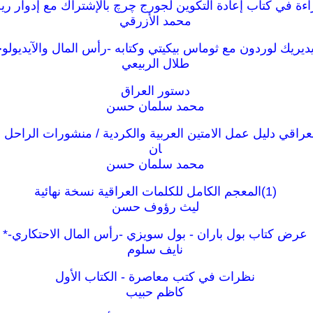
ءة في كتاب إعادة التكوين لجورج چرچ بالإشتراك مع إدوار ريج
محمد الأزرقي
ديريك لوردون مع ثوماس بيكيتي وكتابه -رأس المال والآيديولوج
طلال الربيعي
دستور العراق
محمد سلمان حسن
راقي دليل عمل الامتين العربية والكردية / منشورات الراح
ان
محمد سلمان حسن
‎⁨المعجم الكامل للكلمات العراقية نسخة نهائية⁩(1)
ليث رؤوف حسن
عرض كتاب بول باران - بول سويزي -رأس المال الاحتكاري-*
نايف سلوم
نظرات في كتب معاصرة - الكتاب الأول
كاظم حبيب