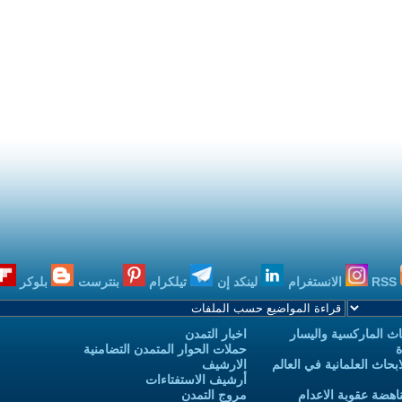
RSS
الانستغرام
لينكد إن
تيلكرام
بنترست
بلوكر
ث الماركسية واليسار
اخبار التمدن
ة
حملات الحوار المتمدن التضامنية
حاث العلمانية في العالم
الارشيف
أرشيف الاستفتاءات
اهضة عقوبة الاعدام
مروج التمدن