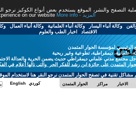
ة التصفح والنشر، الموقع يستخدم بعض أنواع الكوكيز نرجو النق
More info - المزيد
experience on our website
الفن
-
وكالة أنباء اليسار
-
وكالة أنباء العلمانية
-
وكالة أنباء العمال
-
وكا
الاقتصاد
-
اخبار الطب والعلوم
 الرئيسي لمؤسسة الحوار المتمدن
، علمانية، ديمقراطية، تطوعية وغير ربحية
ل مجتمع مدني علماني ديمقراطي حديث يضمن الحرية والعدالة الاجتم
حوار المتمدن على جائزة ابن رشد للفكر الحر والتى نالها أعلام في الفك
م مشاكل تقنية في تصفح الحوار المتمدن نرجو النقر هنا لاستخدام الموقع
كوردي
English
الاخبار
مراكز
الحوار المتمدن