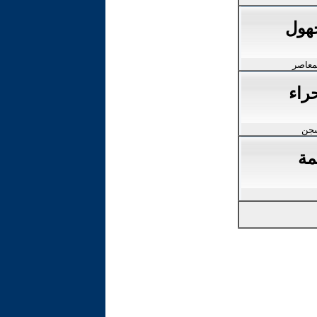
جهول
معاصر
راء
سجن
مة