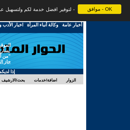
موافق - OK
لتوفير افضل خدمة لكم ولتسهيل عملي
أخبار عامة
-
وكالة أنباء المرأة
-
اخبار الأدب و
الموقع
يسارية
"من أج
حاز ال
إذا لديك
الزوار
اضافة/خدمات
بحث/الارشيف