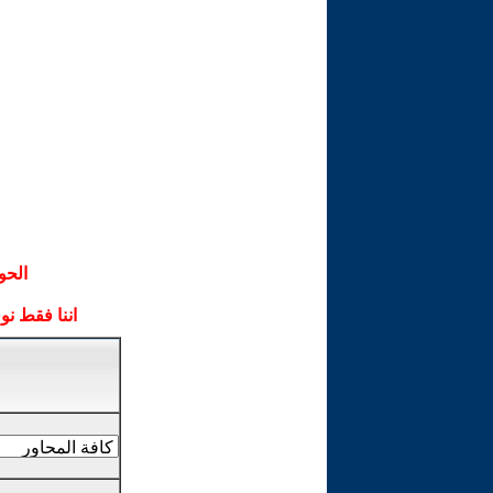
الحو
اننا فقط ن