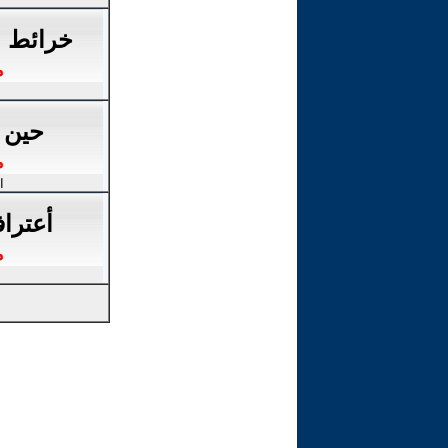
خرائط ال
م
حين 
م
ا
أعترا
م