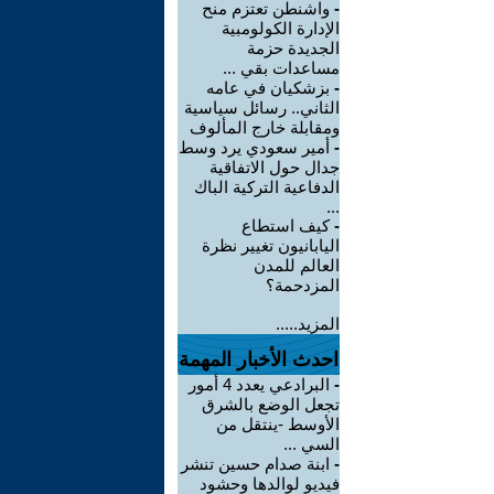
-
واشنطن تعتزم منح
الإدارة الكولومبية
الجديدة حزمة
مساعدات بقي ...
-
بزشكيان في عامه
الثاني.. رسائل سياسية
ومقابلة خارج المألوف
-
أمير سعودي يرد وسط
جدال حول الاتفاقية
الدفاعية التركية الباك
...
-
كيف استطاع
اليابانيون تغيير نظرة
العالم للمدن
المزدحمة؟
المزيد.....
احدث الأخبار المهمة
-
البرادعي يعدد 4 أمور
تجعل الوضع بالشرق
الأوسط -ينتقل من
السي ...
-
ابنة صدام حسين تنشر
فيديو لوالدها وحشود