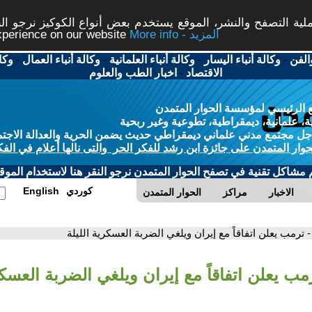
ة التصفح والنشر، الموقع يستخدم بعض أنواع الكوكيز نرجو النق
More info - المزيد
experience on our website
الفن
-
وكالة أنباء اليسار
-
وكالة أنباء العلمانية
-
وكالة أنباء العمال
-
وكا
الاقتصاد
-
اخبار الطب والعلوم
 الرئيسي لمؤسسة الحوار المتمدن
، علمانية، ديمقراطية، تطوعية وغير ربحية
ل مجتمع مدني علماني ديمقراطي حديث يضمن الحرية والعدالة الاجتم
حوار المتمدن على جائزة ابن رشد للفكر الحر والتى نالها أعلام في الفك
م مشاكل تقنية في تصفح الحوار المتمدن نرجو النقر هنا لاستخدام الموقع
كوردي
English
الاخبار
مراكز
الحوار المتمدن
- ترمب يعلن اتفاقاً مع إيران ويلغي الضربة العسكرية الليلة
مب يعلن اتفاقاً مع إيران ويلغي الضربة العسكر