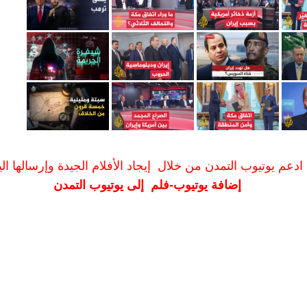
ادعم يوتيوب التمدن من خلال إيجاد الأفلام الجيدة وإرسالها الين
إضافة يوتيوب-فلم إلى يوتيوب التمدن