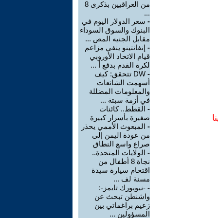
من العراقيين بذكرى 8
...
-
سعر الدولار اليوم في
البنوك والسوق السوداء
مقابل الجنيه المص ...
-
إنفانتينو ينفي مزاعم
قيام الاتحاد الأوروبي
لكرة القدم بدفع أ ...
-
DW تتحقق: كيف
أسهمت الشائعات
والمعلومات المضللة
في أزمة سبتة ...
-
القطط.. كائنات
ا
صغيرة بأسرار كبيرة
-
المبعوث الأممي يحذر
من عودة اليمن إلى
صراع واسع النطاق
-
الولايات المتحدة..
نجاة 8 أطفال من
اقتحام سيارة سيدة
مسنة لف ...
-
-نيويورك تايمز-:
واشنطن تبحث عن
زعيم براغماتي بين
المسؤولين ...