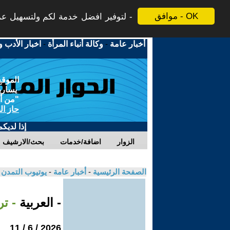
موافق - OK
لتوفير افضل خدمة لكم ولتسهيل عملي
أخبار عامة
-
وكالة أنباء المرأة
-
اخبار الأدب و
الموقع
يسارية
"من أج
حاز ال
إذا لديك
الزوار
اضافة/خدمات
بحث/الارشيف
الصفحة الرئيسية
-
أخبار عامة
-
يوتيوب التمدن
- العربية
- تر
2026 / 6 / 11