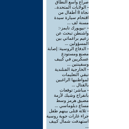
صراع واسع النطاق
-
الولايات المتحدة..
نجاة 8 أطفال من
اقتحام سيارة سيدة
مسنة لف ...
-
-نيويورك تايمز-:
واشنطن تبحث عن
زعيم براغماتي بين
المسؤولين ...
-
الدفاع الروسية: إصابة
مصنع ومستودع
عسكريين في كييف
وسفينتين ...
-
الخارجية الفنلندية
تبقي التعليمات
لمواطنيها الراغبين
بالقتال ...
-
مباشر: توقعات
بانفراج وشيك لأزمة
مضيق هرمز وسط
مساع دبلوماسي ...
-
ثلاثة قتلى بينهم طفل
جراء غارات جوية روسية
استهدفت شمال كييف
...