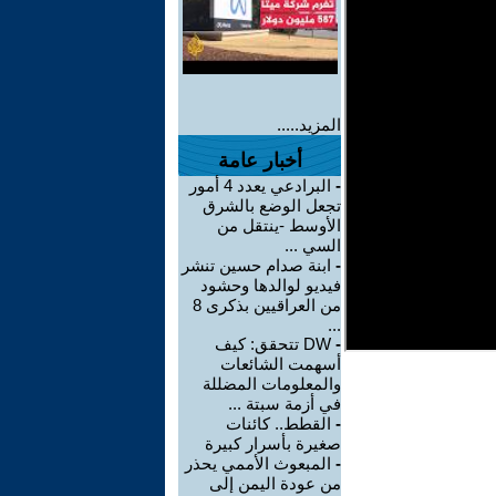
المزيد.....
أخبار عامة
-
البرادعي يعدد 4 أمور
تجعل الوضع بالشرق
الأوسط -ينتقل من
السي ...
-
ابنة صدام حسين تنشر
فيديو لوالدها وحشود
من العراقيين بذكرى 8
...
-
DW تتحقق: كيف
أسهمت الشائعات
والمعلومات المضللة
في أزمة سبتة ...
-
القطط.. كائنات
صغيرة بأسرار كبيرة
-
المبعوث الأممي يحذر
من عودة اليمن إلى