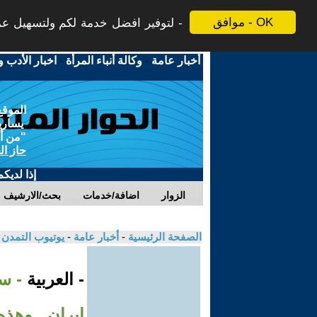
موافق - OK
لتوفير افضل خدمة لكم ولتسهيل عملي
أخبار عامة
-
وكالة أنباء المرأة
-
اخبار الأدب و
الموقع
يسارية
"من أج
حاز ال
إذا لديك
الزوار
اضافة/خدمات
بحث/الارشيف
الصفحة الرئيسية
-
أخبار عامة
-
يوتيوب التمدن
- العربية
- س
إيران.. وهذه