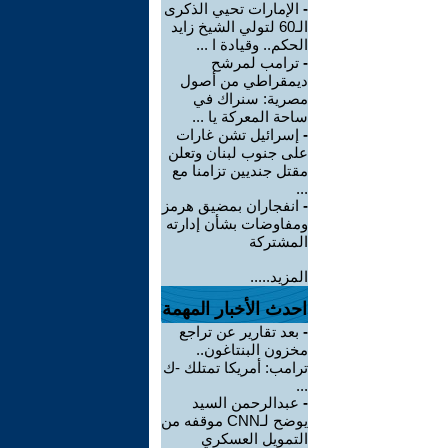
-
الإمارات تحيي الذكرى
الـ60 لتولي الشيخ زايد
الحكم.. وقيادة ا ...
-
ترامب لمرشح
ديمقراطي من أصول
مصرية: سنراك في
ساحة المعركة يا ...
-
إسرائيل تشن غارات
على جنوب لبنان وتعلن
مقتل جنديين تزامنا مع
...
-
انفجاران بمضيق هرمز
ومفاوضات بشأن إدارته
المشتركة
المزيد.....
احدث الأخبار المهمة
-
بعد تقارير عن تراجع
مخزون البنتاغون..
ترامب: أمريكا تمتلك -ك
...
-
عبدالرحمن السيد
يوضح لـCNN موقفه من
التمويل العسكري