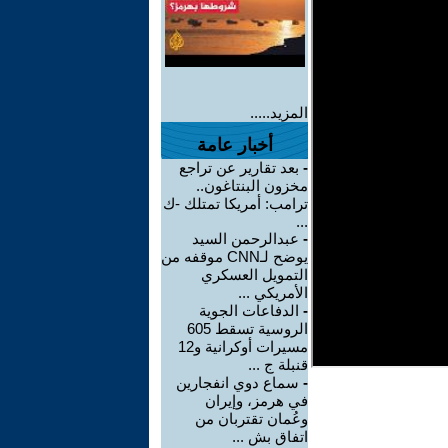
المزيد.....
أخبار عامة
-
بعد تقارير عن تراجع
مخزون البنتاغون..
ترامب: أمريكا تمتلك -ك
...
-
عبدالرحمن السيد
يوضح لـCNN موقفه من
التمويل العسكري
الأمريكي ...
-
الدفاعات الجوية
الروسية تسقط 605
مسيرات أوكرانية و12
قنبلة ج ...
-
سماع دوي انفجارين
في هرمز، وإيران
وعُمان تقتربان من
اتفاق بش ...