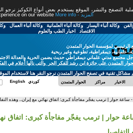
ة التصفح والنشر، الموقع يستخدم بعض أنواع الكوكيز نرجو النق
More info - المزيد
experience on our website
الفن
-
وكالة أنباء اليسار
-
وكالة أنباء العلمانية
-
وكالة أنباء العمال
-
وكا
الاقتصاد
-
اخبار الطب والعلوم
 الرئيسي لمؤسسة الحوار المتمدن
، علمانية، ديمقراطية، تطوعية وغير ربحية
ل مجتمع مدني علماني ديمقراطي حديث يضمن الحرية والعدالة الاجتم
حوار المتمدن على جائزة ابن رشد للفكر الحر والتى نالها أعلام في الفك
م مشاكل تقنية في تصفح الحوار المتمدن نرجو النقر هنا لاستخدام الموقع
كوردي
English
الاخبار
مراكز
الحوار المتمدن
- ساعة حوار | ترمب يفجّر مفاجأة كبرى: اتفاق نهائي مع إيران.. وهذه التف
اعة حوار | ترمب يفجّر مفاجأة كبرى: اتفاق نه
 التفاصيل