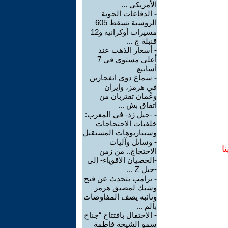
الأمريكي ...
-
الدفاعات الجوية
الروسية تسقط 605
مسيرات أوكرانية و12
قنبلة ج ...
-
أسعار الذهب عند
أعلى مستوى في 7
أسابيع
-
سماع دوي انفجارين
في هرمز، وإيران
وعُمان تقتربان من
اتفاق بش ...
-
-جيل زد- في المغرب:
خلفيات الاحتجاجات
وسيناريوهات المستقبل
-
وسائل وآليات
ا
الاحتجاج.. من زمن
-الخصيان الأقوياء- إلى
-جيل Z ...
-
ترامب يتحدث عن فتح
وشيك لمصيق هرمز
ونائبه يصف المفاوضات
بالم ...
-
الاحتفال بافتتاح “جناح
سمو الشيخة فاطمة