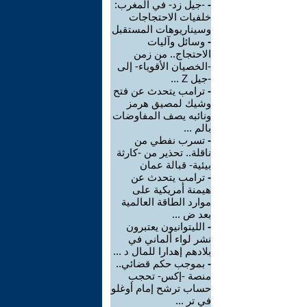
-
-جيل زد- في المغرب:
خلفيات الاحتجاجات
وسيناريوهات المستقبل
-
وسائل وآليات
الاحتجاج.. من زمن
-الخصيان الأقوياء- إلى
-جيل Z ...
-
ترامب يتحدث عن فتح
وشيك لمصيق هرمز
ونائبه يصف المفاوضات
بالم ...
-
تسرب نفطي من
ناقلة.. تحذير من -كارثة
بيئية- قبالة عمان
-
ترامب يتحدث عن
هيمنة أمريكية على
موارد الطاقة العالمية
بعد ض ...
-
الليتوانيون يعتبرون
نشر لواء ألماني في
بلادهم إهدارا للمال د ...
-
بموجب حكم قضائي..
منصة -إكس- تحجب
حساب ترشح إمام أوغلو
في تر ...