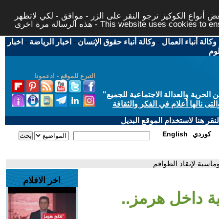
 أنواع الكوكيز نرجو النقر على الزر - موافق - لكي لاتظهر
This website uses cookies to ensure you ge
وكالة أنباء العمال
-
وكالة أنباء حقوق الإنسان
-
اخبار الرياضة
-
اخبار
لوم
التبرع للموقع - ادعمونا
حرية والعدالة الاجتماعية للجميع
"
تى نالها أعلام في الفكر والثقافة
قر هنا لاستخدام الموقع البديل
كوردي
English
اخر الافلام
نة هندية داخل هرمز..