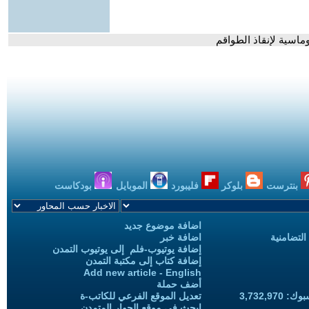
بنترست
بلوكر
فليبورد
الموبايل
بودكاست
اضافة موضوع جديد
التضامنية
اضافة خبر
إضافة يوتيوب-فلم إلى يوتيوب التمدن
إضافة كتاب إلى مكتبة التمدن
Add new article - English
أضف حملة
3,732,97
تعديل الموقع الفرعي للكاتب-ة
ابحث في موقع الحوار المتمدن