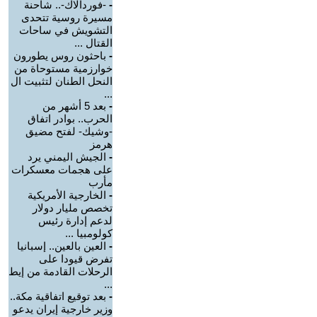
-
-فوردالاك-.. شاحنة
مسيرة روسية تتحدى
التشويش في ساحات
القتال ...
-
باحثون روس يطورون
خوارزمية مستوحاة من
النحل الطنان لتثبيت ال
...
-
بعد 5 أشهر من
الحرب.. بوادر اتفاق
-وشيك- لفتح مضيق
هرمز
-
الجيش اليمني يرد
على هجمات معسكرات
مأرب
-
الخارجية الأمريكية
تخصص مليار دولار
لدعم إدارة رئيس
كولومبيا ...
-
العين بالعين.. إسبانيا
تفرض قيودا على
الرحلات القادمة من إيط
...
-
بعد توقيع اتفاقية مكة..
وزير خارجية إيران يدعو