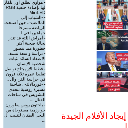
-
هواوي تطلق أول تلفاز
لها بإضاءة خلفية RGB
MiniLED
-
-الشباب إلى
الملاعب-.. حين أصبحت
الرياضة مسرحا
جماهيريا في ا ...
-
أمراض اللثة قد تنذر
بحالة صحية أكثر
خطورة مما نتصور
-
دراسة واسعة تنسف
الاعتقاد السائد بثبات
شخصية الإنسان
-
قطط الإرميتاج تواصل
تقليدا عمره ثلاثة قرون
في حراسة الفن وال ...
-
-فوردالاك-.. شاحنة
مسيرة روسية تتحدى
التشويش في ساحات
القتال ...
-
باحثون روس يطورون
خوارزمية مستوحاة من
جاد الأفلام الجيدة
النحل الطنان لتثبيت ال
...
ا