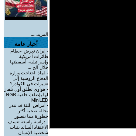
المزيد.....
أخبار عامة
-
إيران تعرض -حطام
طائرات أمريكية
وإسرائيلية- أسقطتها
خلال الح ...
-
لماذا احتاجت وزارة
الدفاع الروسية إلى
تغييرات في الكوادر؟
-
هواوي تطلق أول تلفاز
لها بإضاءة خلفية RGB
MiniLED
-
أمراض اللثة قد تنذر
بحالة صحية أكثر
خطورة مما نتصور
-
دراسة واسعة تنسف
الاعتقاد السائد بثبات
شخصية الإنسان