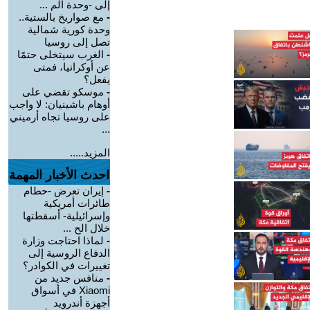
إلى -وحدة الم ...
-
مع صواريخ بالستية..
وحدة كورية شمالية
تصل إلى روسيا
-
الغرب سيتخلى حتمًا
عن أوكرانيا، فمتى
يفعل؟
-
موسكو تقضي على
أوهام باشينيان: لا واجب
على روسيا تجاه أرميني
...
المزيد.....
احدث الأخبار المهمة
-
إيران تعرض -حطام
طائرات أمريكية
وإسرائيلية- أسقطتها
خلال الح ...
-
لماذا احتاجت وزارة
الدفاع الروسية إلى
تغييرات في الكوادر؟
-
منافس جديد من
Xiaomi في أسواق
أجهزة أندرويد