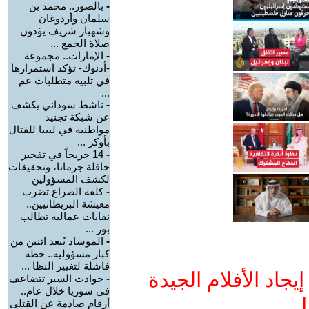
-
بالصور.. محمد بن
سلمان وأردوغان
وشهباز شريف يؤدون
صلاة الجمع ...
-
الإمارات.. مجموعة
-أدنوك- تؤكد استمرارها
في تلبية متطلبات عم
...
-
ناشط سوداني يكشف
عن شبكة تجنيد
مواطنيه في ليبيا للقتال
بأوكر ...
-
14 جريحاً في تفجير
حافلة جرمانا، وتحقيقات
لكشف المسؤولين
-
كلفة الصراع تضرب
معيشة البريطانيين..
نقابات عمالية تطالب
بور ...
-
الموساد يُبعد اثنين من
كبار مسؤوليه.. خطة
فاشلة لتغيير النظا ...
جاد الأفلام الجيدة
-
حوادث السير تتضاعف
في سوريا خلال عام..
ا
أرقام صادمة عن القتلى