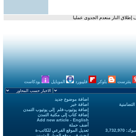
ف إطلاق النار منعدم الجدوى عمليا
بنترست
بلوكر
فليبورد
الموبايل
بودكاست
اضافة موضوع جديد
التضامنية
اضافة خبر
إضافة يوتيوب-فلم إلى يوتيوب التمدن
إضافة كتاب إلى مكتبة التمدن
Add new article - English
أضف حملة
3,732,97
تعديل الموقع الفرعي للكاتب-ة
ابحث في موقع الحوار المتمدن