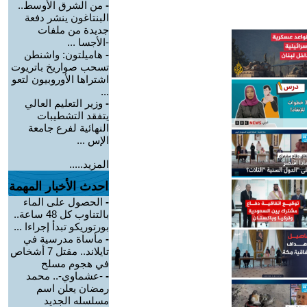
-
من الشرق الأوسط..
البنتاغون ينشر دفعة
جديدة من ملفات
-الأجسا ...
-
هاميلتون: واشنطن
تسحب صواريخ باتريوت
اشتراها الأوروبيون لتعو
...
-
وزير التعليم العالي
يتفقد التشطيبات
النهائية لفرع جامعة
الإس ...
المزيد.....
احدث الأخبار المهمة
-
الحصول على الماء
بالتناوب كل 48 ساعة..
بورتوريكو تبدأ إجراءا ...
-
مأساة مدرسية في
تايلاند.. مقتل 7 أشخاص
في هجوم مسلح
-
-عشماوي-.. محمد
رمضان يعلن اسم
مسلسله الجديد