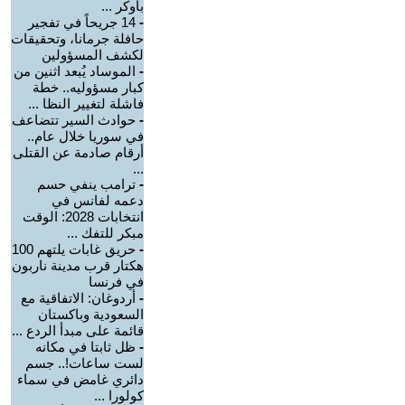
بأوكر ...
-
14 جريحاً في تفجير
حافلة جرمانا، وتحقيقات
لكشف المسؤولين
-
الموساد يُبعد اثنين من
كبار مسؤوليه.. خطة
فاشلة لتغيير النظا ...
-
حوادث السير تتضاعف
في سوريا خلال عام..
أرقام صادمة عن القتلى
...
-
ترامب ينفي حسم
دعمه لفانس في
انتخابات 2028: الوقت
مبكر للتفك ...
-
حريق غابات يلتهم 100
هكتار قرب مدينة ناربون
في فرنسا
-
أردوغان: الاتفاقية مع
السعودية وباكستان
قائمة على مبدأ الردع ...
-
ظل ثابتا في مكانه
لست ساعات!.. جسم
دائري غامض في سماء
كولورا ...