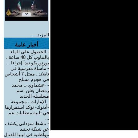
المزيد.....
أخبار عامة
-
الحصول على الماء
بالتناوب كل 48 ساعة..
بورتوريكو تبدأ إجراءا ...
-
مأساة مدرسية في
تايلاند.. مقتل 7 أشخاص
في هجوم مسلح
-
-عشماوي-.. محمد
رمضان يعلن اسم
مسلسله الجديد
-
الإمارات.. مجموعة
-أدنوك- تؤكد استمرارها
في تلبية متطلبات عم
...
-
ناشط سوداني يكشف
عن شبكة تجنيد
مواطنيه في ليبيا للقتال