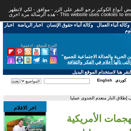
 أنواع الكوكيز نرجو النقر على الزر - موافق - لكي لاتظهر
This website uses cookies to ensure you ge
وكالة أنباء العمال
-
وكالة أنباء حقوق الإنسان
-
اخبار الرياضة
-
اخبار
لوم
التبرع للموقع - ادعمونا
حرية والعدالة الاجتماعية للجميع
"
تى نالها أعلام في الفكر والثقافة
قر هنا لاستخدام الموقع البديل
كوردي
English
ف إطلاق النار منعدم الجدوى عمليا
اخر الافلام
لهجمات الأمريكية