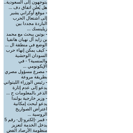
يتوجهون إلى السعودية..
هل يُعلن اتفاق دف ...
-
موقع أوكراني يشير
إلى اشتعال الحرب
الباردة مجددا بين
زيلينسك ...
-
بوتين يبحث مع محمد
بن زايد آل نهيان هاتفيا
الوضع في منطقة ال ...
-
كيف يمكن إنهاء حرب
السودان الوحشية
والمنسية؟ - في
الإيكونومي ...
-
مصرع مسؤول مصري
بطريقة مروعة
-
رئيس الوزراء الليتواني
يدعو إلى عدم إثارة
الذعر بالمعلومات ح ...
-
وزير خارجية بولندا
يدعو لبحث إمكانية
اعتراض الصواريخ
الروسية ...
-
قمر -إلكترو-إل- رقم 5
يدخل الخدمة لتعزيز
منظومة الأرصاد الفض