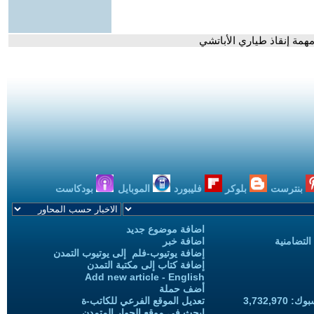
مهمة إنقاذ طياري الأباتشي
بنترست
بلوكر
فليبورد
الموبايل
بودكاست
اضافة موضوع جديد
التضامنية
اضافة خبر
إضافة يوتيوب-فلم إلى يوتيوب التمدن
إضافة كتاب إلى مكتبة التمدن
Add new article - English
أضف حملة
3,732,97
تعديل الموقع الفرعي للكاتب-ة
ابحث في موقع الحوار المتمدن