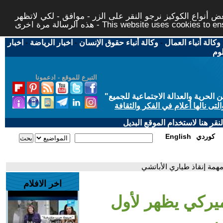
 أنواع الكوكيز نرجو النقر على الزر - موافق - لكي لاتظهر
This website uses cookies to ensure you ge
وكالة أنباء العمال
-
وكالة أنباء حقوق الإنسان
-
اخبار الرياضة
-
اخبار
لوم
التبرع للموقع - ادعمونا
حرية والعدالة الاجتماعية للجميع
"
تى نالها أعلام في الفكر والثقافة
قر هنا لاستخدام الموقع البديل
كوردي
English
مهمة إنقاذ طياري الأباتشي
اخر الافلام
أميركي يظهر لأول