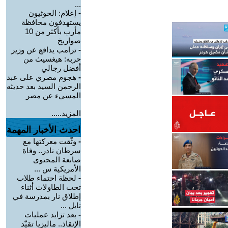
...
-
إعلام: الحوثيون
يستهدفون محافظة
مأرب بأكثر من 10
صواريخ
-
ترامب يدافع عن وزير
حربه: هيغسيث من
أفضل رجالي
-
هجوم مصري على عبد
الرحمن السيد بعد حديثه
المسيء عن مصر
المزيد.....
احدث الأخبار المهمة
-
وثّقت معركتها مع
سرطان نادر.. وفاة
صانعة المحتوى
الأمريكية س ...
-
لحظة احتماء طلاب
تحت الطاولات أثناء
إطلاق نار بمدرسة في
تايل ...
-
بعد تزايد عمليات
الإنقاذ.. ماليزيا تقيّد