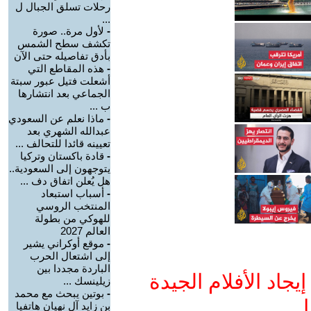
رحلات تسلق الجبال ل
...
-
لأول مرة.. صورة
تكشف سطح الشمس
بأدق تفاصيله حتى الآن
-
هذه المقاطع التي
أشعلت فتيل عبور سبتة
الجماعي بعد انتشارها
ب ...
-
ماذا نعلم عن السعودي
عبدالله الشهري بعد
تعيينه قائدا للتحالف ...
-
قادة باكستان وتركيا
يتوجهون إلى السعودية..
هل يُعلن اتفاق دف ...
-
أسباب استبعاد
المنتخب الروسي
للهوكي من بطولة
العالم 2027
-
موقع أوكراني يشير
إلى اشتعال الحرب
الباردة مجددا بين
جاد الأفلام الجيدة
زيلينسك ...
-
بوتين يبحث مع محمد
ا
بن زايد آل نهيان هاتفيا