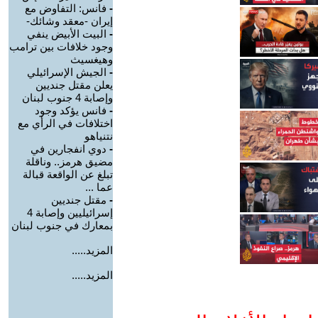
-
فانس: التفاوض مع
إيران -معقد وشائك-
-
البيت الأبيض ينفي
وجود خلافات بين ترامب
وهيغسيث
-
الجيش الإسرائيلي
يعلن مقتل جنديين
وإصابة 4 جنوب لبنان
-
فانس يؤكد وجود
اختلافات في الرأي مع
نتنياهو
-
دوي انفجارين في
مضيق هرمز.. وناقلة
تبلغ عن الواقعة قبالة
عما ...
-
مقتل جنديين
إسرائيليين وإصابة 4
بمعارك في جنوب لبنان
المزيد.....
المزيد.....