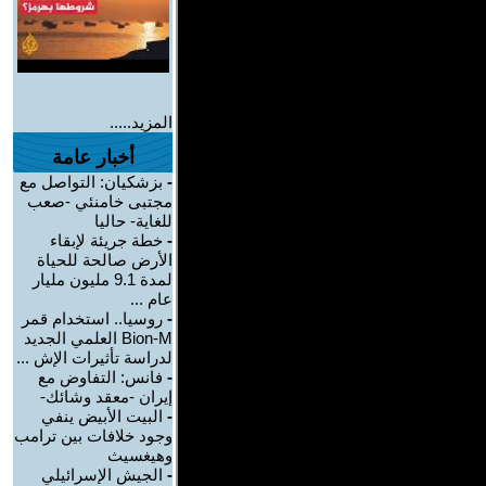
المزيد.....
أخبار عامة
-
بزشكيان: التواصل مع
مجتبى خامنئي -صعب
للغاية- حاليا
-
خطة جريئة لإبقاء
الأرض صالحة للحياة
لمدة 9.1 مليون مليار
عام ...
-
روسيا.. استخدام قمر
Bion-M العلمي الجديد
لدراسة تأثيرات الإش ...
-
فانس: التفاوض مع
إيران -معقد وشائك-
-
البيت الأبيض ينفي
وجود خلافات بين ترامب
وهيغسيث
-
الجيش الإسرائيلي