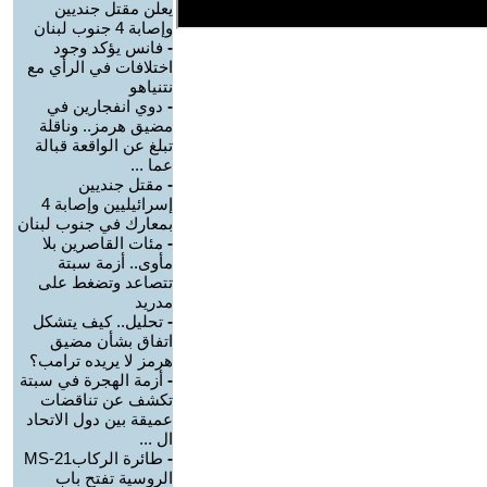
يعلن مقتل جنديين
وإصابة 4 جنوب لبنان
-
فانس يؤكد وجود
اختلافات في الرأي مع
نتنياهو
-
دوي انفجارين في
مضيق هرمز.. وناقلة
تبلغ عن الواقعة قبالة
عما ...
-
مقتل جنديين
إسرائيليين وإصابة 4
بمعارك في جنوب لبنان
-
مئات القاصرين بلا
مأوى.. أزمة سبتة
تتصاعد وتضغط على
مدريد
-
تحليل.. كيف يتشكل
اتفاق بشأن مضيق
هرمز لا يريده ترامب؟
-
أزمة الهجرة في سبتة
تكشف عن تناقضات
عميقة بين دول الاتحاد
ال ...
-
طائرة الركابMS-21
الروسية تفتح باب