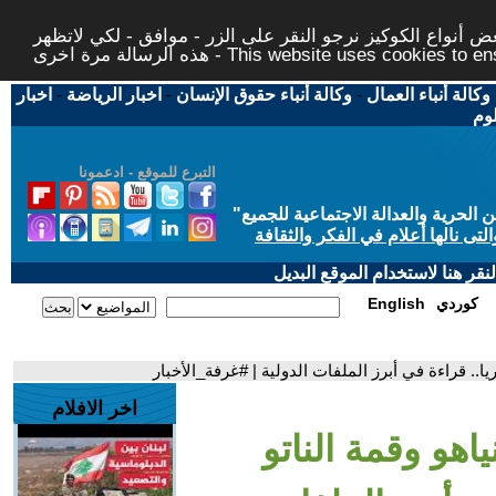
 أنواع الكوكيز نرجو النقر على الزر - موافق - لكي لاتظهر
This website uses cookies to ensure you ge
وكالة أنباء العمال
-
وكالة أنباء حقوق الإنسان
-
اخبار الرياضة
-
اخبار
لوم
التبرع للموقع - ادعمونا
حرية والعدالة الاجتماعية للجميع
"
تى نالها أعلام في الفكر والثقافة
قر هنا لاستخدام الموقع البديل
كوردي
English
يا.. قراءة في أبرز الملفات الدولية | #غرفة_الأخبار
اخر الافلام
ياهو وقمة الناتو