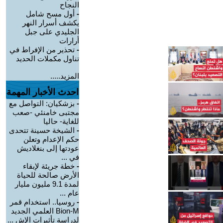
النجاح
-
أول مسح شامل
يكشف أسرار النهر
الجليدي على جبل
أرارات
-
تحذير من الإفراط في
تناول مكملات الحديد
المزيد.....
احدث الأخبار المهمة
-
بزشكيان: التواصل مع
مجتبى خامنئي -صعب
للغاية- حاليا
-
الشيخة حسينة تتحدى
حكم الإعدام وتعلن
عودتها إلى بنغلاديش
في ...
-
خطة جريئة لإبقاء
الأرض صالحة للحياة
لمدة 9.1 مليون مليار
عام ...
-
روسيا.. استخدام قمر
Bion-M العلمي الجديد
لدراسة تأثيرات الإش ...