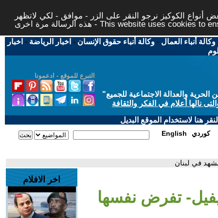
 أنواع الكوكيز نرجو النقر على الزر - موافق - لكي لاتظهر
This website uses cookies to ensure you ge
وكالة أنباء العمال
-
وكالة أنباء حقوق الإنسان
-
اخبار الرياضة
-
اخبار
لوم
التبرع للموقع - ادعمونا
حرية والعدالة الاجتماعية للجميع
"
تى نالها أعلام في الفكر والثقافة
قر هنا لاستخدام الموقع البديل
كوردي
English
مشهد في لبنان
اخر الافلام
ونيفيل- تفرض نفسها