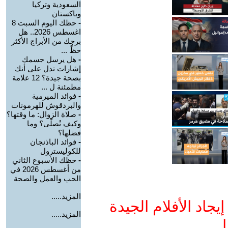
السعودية وتركيا
وباكستان
-
حظك اليوم السبت 8
اغسطس 2026.. هل
برجك من الأبراج الأكثر
حظً ...
-
هل يرسل جسمك
إشارات تدل على أنك
بصحة جيدة؟ 12 علامة
مطمئنة ل ...
-
فوائد الميرمية
والبردقوش للهرمونات
-
صلاة الزوال: ما وقتها؟
وكيف تُصلّى؟ وما
فضلها؟
-
فوائد الباذنجان
للكوليسترول
-
حظك الأسبوع الثاني
من أغسطس 2026 في
الحب والعمل والصحة
المزيد.....
جاد الأفلام الجيدة
المزيد.....
ا