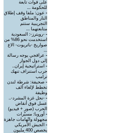
على قوات تابعة
للحكومة ...
-
عون: ملفا وقف إطلاق
النار والمناطق
التجريبية ستتم
متابعتهما ...
-
-رويترز-: السعودية
استخدمت نحو 86% من
صواريخ -باتريوت- الاع
...
-
عراقجي يوجه رسالة
إلى دول الجوار
-
استراتيجية إيران..
حرب استنزاف تنهك
ترامب
-
صحيفة: شرطة لندن
تخطط لإلغاء ألف
وظيفة
-
-نحل غزة المشرد-..
عسل فوق أنقاض
الحرب (صور + فيديو)
-
أوروبا: مسيّرات
مجهولة واتّهامات جاهزة
-
الجيش الأمريكي
يخصص 400 مليون