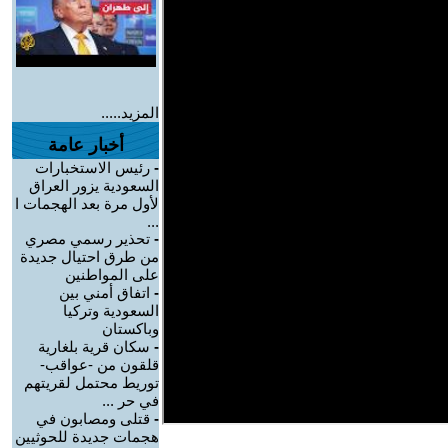
المزيد.....
أخبار عامة
-
رئيس الاستخبارات
السعودية يزور العراق
لأول مرة بعد الهجمات ا
...
-
تحذير رسمي مصري
من طرق احتيال جديدة
على المواطنين
-
اتفاق أمني بين
السعودية وتركيا
وباكستان
-
سكان قرية بلغارية
قلقون من -عواقب-
توريط محتمل لقريتهم
في حر ...
-
قتلى ومصابون في
هجمات جديدة للحوثيين