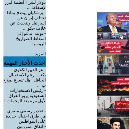
دولار لشراء أنظمة ليزر
لإسقاط ...
-
بزشكيان يوضح بماذا
تختلف إيران عن
إسرائيل ويتحدث عن
خلاف حكو ...
-
بولندا تدعو إلى
إسقاط الصواريخ
الروسية
المزيد.....
احدث الأخبار المهمة
-
عز الدين الكلاوي
يكتب: رغم الاستقبال
الحافل.. هل تسرع صلاح
ب ...
-
رئيس الاستخبارات
السعودية يزور العراق
لأول مرة بعد الهجمات ا
...
-
تحذير رسمي مصري
من طرق احتيال جديدة
على المواطنين
-
اتفاق أمني بين