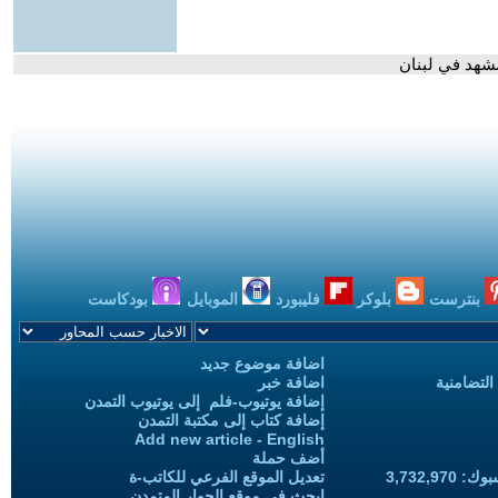
مشهد في لبنان
بنترست
بلوكر
فليبورد
الموبايل
بودكاست
اضافة موضوع جديد
التضامنية
اضافة خبر
إضافة يوتيوب-فلم إلى يوتيوب التمدن
إضافة كتاب إلى مكتبة التمدن
Add new article - English
أضف حملة
3,732,97
تعديل الموقع الفرعي للكاتب-ة
ابحث في موقع الحوار المتمدن