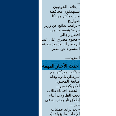
...
-
إعلام: الحوثيون
يستهدفون محافظة
مأرب بأكثر من 10
صواريخ
-
ترامب يدافع عن وزير
حربه: هيغسيث من
أفضل رجالي
-
هجوم مصري على عبد
الرحمن السيد بعد حديثه
المسيء عن مصر
المزيد.....
احدث الأخبار المهمة
-
وثّقت معركتها مع
سرطان نادر.. وفاة
صانعة المحتوى
الأمريكية س ...
-
لحظة احتماء طلاب
تحت الطاولات أثناء
إطلاق نار بمدرسة في
تايل ...
-
بعد تزايد عمليات
الإنقاذ.. ماليزيا تقيّد