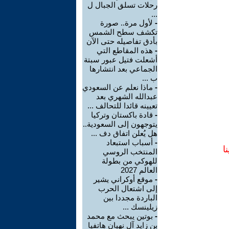
رحلات تسلق الجبال ل
...
-
لأول مرة.. صورة
تكشف سطح الشمس
بأدق تفاصيله حتى الآن
-
هذه المقاطع التي
أشعلت فتيل عبور سبتة
الجماعي بعد انتشارها
ب ...
-
ماذا نعلم عن السعودي
عبدالله الشهري بعد
تعيينه قائدا للتحالف ...
-
قادة باكستان وتركيا
يتوجهون إلى السعودية..
هل يُعلن اتفاق دف ...
-
أسباب استبعاد
ا
المنتخب الروسي
للهوكي من بطولة
العالم 2027
-
موقع أوكراني يشير
إلى اشتعال الحرب
الباردة مجددا بين
زيلينسك ...
-
بوتين يبحث مع محمد
بن زايد آل نهيان هاتفيا