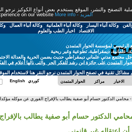
ة التصفح والنشر، الموقع يستخدم بعض أنواع الكوكيز نرجو النق
More info - المزيد
experience on our website
الفن
-
وكالة أنباء اليسار
-
وكالة أنباء العلمانية
-
وكالة أنباء العمال
-
وكا
الاقتصاد
-
اخبار الطب والعلوم
 الرئيسي لمؤسسة الحوار المتمدن
، علمانية، ديمقراطية، تطوعية وغير ربحية
ل مجتمع مدني علماني ديمقراطي حديث يضمن الحرية والعدالة الاجتم
حوار المتمدن على جائزة ابن رشد للفكر الحر والتى نالها أعلام في الفك
م مشاكل تقنية في تصفح الحوار المتمدن نرجو النقر هنا لاستخدام الموقع
كوردي
English
الاخبار
مراكز
الحوار المتمدن
- محامي الدكتور حسام أبو صفية يطالب بالإفراج الفوري عن موكله مؤكدا أ
محامي الدكتور حسام أبو صفية يطالب بالإفراج
أن اعتقاله غير قانوني