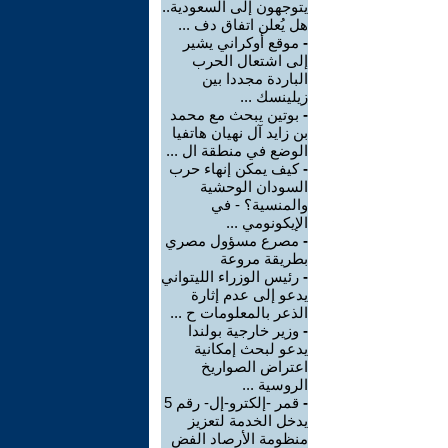
يتوجهون إلى السعودية..
هل يُعلن اتفاق دف ...
-
موقع أوكراني يشير
إلى اشتعال الحرب
الباردة مجددا بين
زيلينسك ...
-
بوتين يبحث مع محمد
بن زايد آل نهيان هاتفيا
الوضع في منطقة ال ...
-
كيف يمكن إنهاء حرب
السودان الوحشية
والمنسية؟ - في
الإيكونومي ...
-
مصرع مسؤول مصري
بطريقة مروعة
-
رئيس الوزراء الليتواني
يدعو إلى عدم إثارة
الذعر بالمعلومات ح ...
-
وزير خارجية بولندا
يدعو لبحث إمكانية
اعتراض الصواريخ
الروسية ...
-
قمر -إلكترو-إل- رقم 5
يدخل الخدمة لتعزيز
منظومة الأرصاد الفض