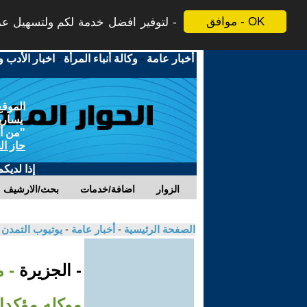
موافق - OK
لتوفير افضل خدمة لكم ولتسهيل عملي
أخبار عامة
-
وكالة أنباء المرأة
-
اخبار الأدب و
الموقع
يسارية
"من أج
حاز ال
إذا لديك
الزوار
اضافة/خدمات
بحث/الارشيف
الصفحة الرئيسية
-
أخبار عامة
-
يوتيوب التمدن
- الجزيرة
- 
موكله مؤكدا 