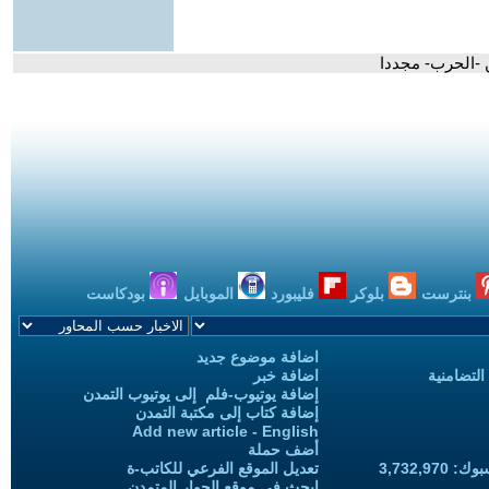
ن -الحرب- مجددا
بنترست
بلوكر
فليبورد
الموبايل
بودكاست
اضافة موضوع جديد
التضامنية
اضافة خبر
إضافة يوتيوب-فلم إلى يوتيوب التمدن
إضافة كتاب إلى مكتبة التمدن
Add new article - English
أضف حملة
3,732,97
تعديل الموقع الفرعي للكاتب-ة
ابحث في موقع الحوار المتمدن