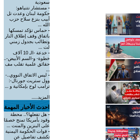
سعودية
-
مستشار نتنياهو:
حكومة لبنان وعدت تل
أبيب بنزع سلاح حزب
الله ...
-
حماس تؤكد تمسكها
باتفاق وقف إطلاق النار
وتطالب بجدول زمني
لت ...
-
خدعة -الـ 10 آلاف
خطوة- و-السم الأبيض-..
حقائق علمية تقلب مف
...
-
ليس الاتفاق النووي..-
وول ستريت جورنال-:
ترامب لوح بإمكانية و ...
المزيد.....
احدث الأخبار المهمة
-
هل تفعلها؟.. محطة
وقود بأمريكا تمنح خصمًا
على البنزين والمنت ...
-
قوات الحكومة اليمنية
تكشف تفاصيل عن