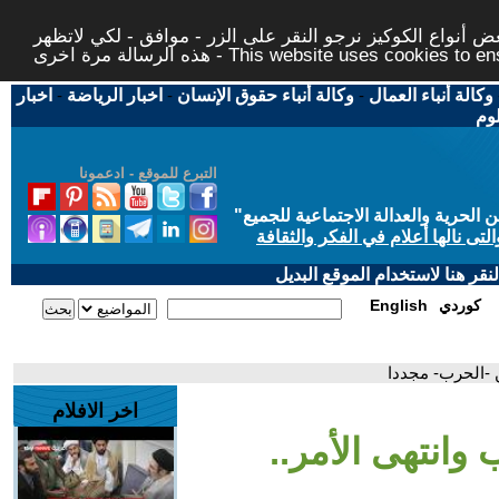
 أنواع الكوكيز نرجو النقر على الزر - موافق - لكي لاتظهر
This website uses cookies to ensure you ge
وكالة أنباء العمال
-
وكالة أنباء حقوق الإنسان
-
اخبار الرياضة
-
اخبار
لوم
التبرع للموقع - ادعمونا
حرية والعدالة الاجتماعية للجميع
"
تى نالها أعلام في الفكر والثقافة
قر هنا لاستخدام الموقع البديل
كوردي
English
ن -الحرب- مجددا
اخر الافلام
 وانتهى الأمر..