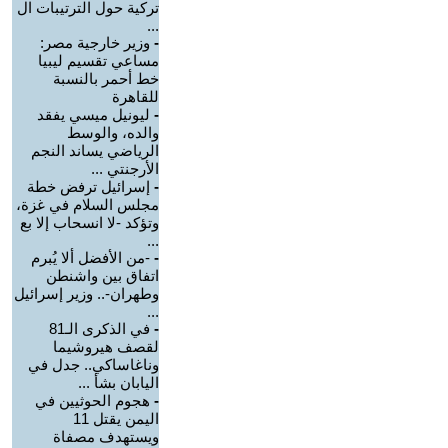
تركية حول الترتيبات ال
...
-
وزير خارجية مصر:
مساعي تقسيم ليبيا
خط أحمر بالنسبة
للقاهرة
-
ليونيل ميسي يفقد
والده، والوسط
الرياضي يساند النجم
الأرجنتي ...
-
إسرائيل ترفض خطة
مجلس السلام في غزة،
وتؤكد -لا انسحاب إلا بع
...
-
-من الأفضل ألا يُبرم
اتفاق بين واشنطن
وطهران-.. وزير إسرائيل
...
-
في الذكرى الـ81
لقصف هيروشيما
وناغاساكي.. جدل في
اليابان بشأ ...
-
هجوم الحوثيين في
اليمن يقتل 11
ويستهدف مصفاة