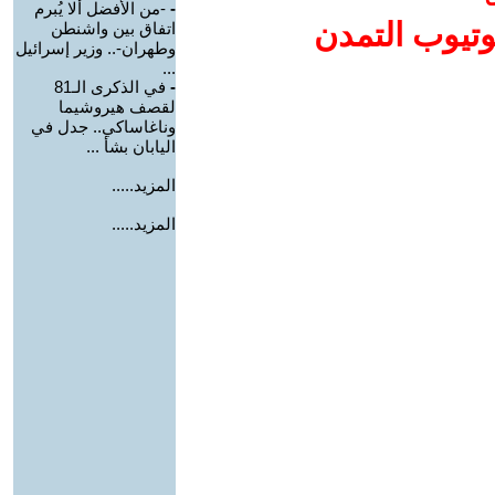
-
-من الأفضل ألا يُبرم
وتيوب التمدن
اتفاق بين واشنطن
وطهران-.. وزير إسرائيل
...
-
في الذكرى الـ81
لقصف هيروشيما
وناغاساكي.. جدل في
اليابان بشأ ...
المزيد.....
المزيد.....