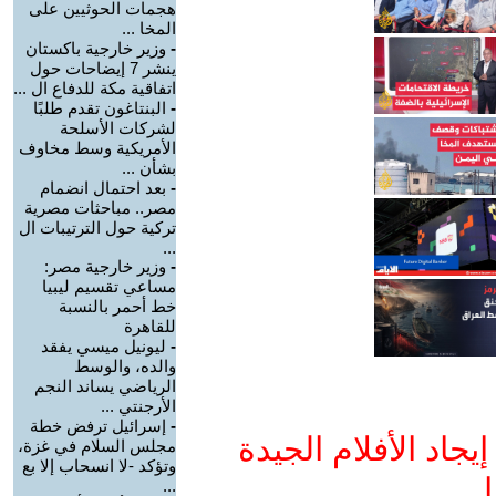
هجمات الحوثيين على
المخا ...
-
وزير خارجية باكستان
ينشر 7 إيضاحات حول
اتفاقية مكة للدفاع ال ...
-
البنتاغون تقدم طلبًا
لشركات الأسلحة
الأمريكية وسط مخاوف
بشأن ...
-
بعد احتمال انضمام
مصر.. مباحثات مصرية
تركية حول الترتيبات ال
...
-
وزير خارجية مصر:
مساعي تقسيم ليبيا
خط أحمر بالنسبة
للقاهرة
-
ليونيل ميسي يفقد
والده، والوسط
الرياضي يساند النجم
الأرجنتي ...
-
إسرائيل ترفض خطة
جاد الأفلام الجيدة
مجلس السلام في غزة،
وتؤكد -لا انسحاب إلا بع
ا
...