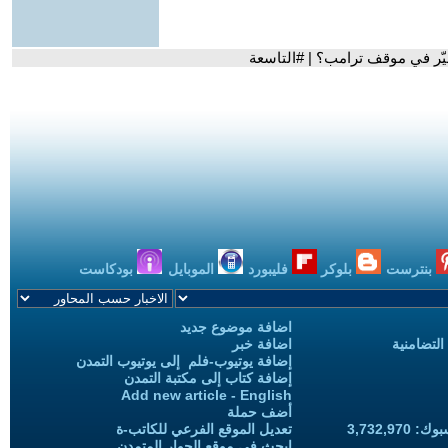
يّر في موقف ترامب؟ | #التاسعة
بنترست
بلوكر
فليبورد
الموبايل
بودكاست
اضافة موضوع جديد
التضامنية
اضافة خبر
إضافة يوتيوب-فلم إلى يوتيوب التمدن
إضافة كتاب إلى مكتبة التمدن
Add new article - English
أضف حملة
3,732,97
تعديل الموقع الفرعي للكاتب-ة
ابحث في موقع الحوار المتمدن