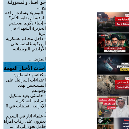
حق أصيل والمسؤولية
يج ...
-
النوم بلا وسادة.. راحة
للرقبة أم بداية للألم؟
-
إحياء ذكرى صحفيي
الجزيرة الشهداء في
غزة
-
داخل محاكم عسكرية
أمريكية غامضة على
الأراضي البريطانية
المزيد.....
احدث الأخبار المهمة
-
كنائس فلسطين:
اعتداءات إسرائيل على
المسيحيين يهدد
وجودهم
-
خامنئي يعيد تشكيل
القيادة العسكرية
الإيرانية.. تعيينات في 6
...
-
علماء آثار في السويد
يعثرون على رفات امرأة
حامل تعود إلى 9 آ ...