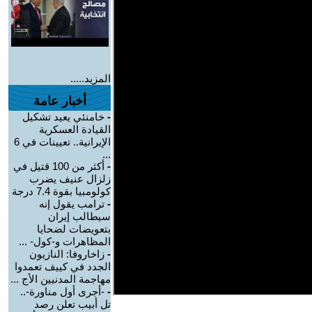
المزيد.....
أخبار عامة
-
خامنئي يعيد تشكيل
القيادة العسكرية
الإيرانية.. تعيينات في 6
...
-
أكثر من 100 قتيل في
زلزال عنيف يضرب
كولومبيا بقوة 7.4 درجة
-
ترامب يقول إنه
سيطالب إيران
بتعويضات لضحايا
المظاهرات و-كول- ...
-
زاخاروفا: النازيون
الجدد في كييف تعمدوا
مهاجمة المدنيين الأج ...
-
-أجرى أول مناورة-..
تل أبيب تعلن رصد