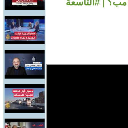
امب؟ | #التاسعة