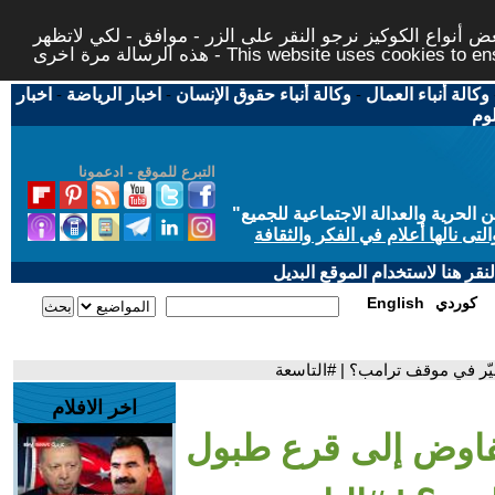
 أنواع الكوكيز نرجو النقر على الزر - موافق - لكي لاتظهر
This website uses cookies to ensure you ge
وكالة أنباء العمال
-
وكالة أنباء حقوق الإنسان
-
اخبار الرياضة
-
اخبار
لوم
التبرع للموقع - ادعمونا
حرية والعدالة الاجتماعية للجميع
"
تى نالها أعلام في الفكر والثقافة
قر هنا لاستخدام الموقع البديل
كوردي
English
يّر في موقف ترامب؟ | #التاسعة
اخر الافلام
تفاوض إلى قرع طبول