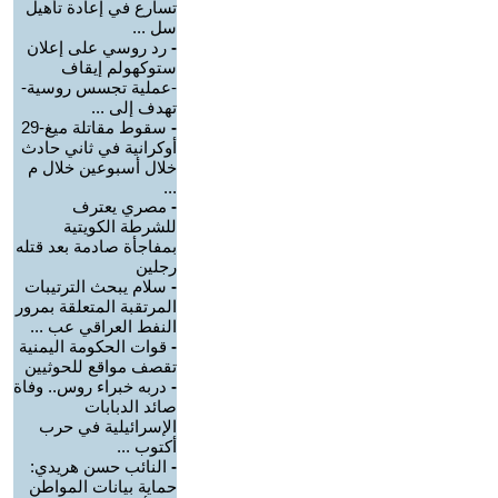
تسارع في إعادة تأهيل
سل ...
-
رد روسي على إعلان
ستوكهولم إيقاف
-عملية تجسس روسية-
تهدف إلى ...
-
سقوط مقاتلة ميغ-29
أوكرانية في ثاني حادث
خلال أسبوعين خلال م
...
-
مصري يعترف
للشرطة الكويتية
بمفاجأة صادمة بعد قتله
رجلين
-
سلام يبحث الترتيبات
المرتقبة المتعلقة بمرور
النفط العراقي عب ...
-
قوات الحكومة اليمنية
تقصف مواقع للحوثيين
-
دربه خبراء روس.. وفاة
صائد الدبابات
الإسرائيلية في حرب
أكتوب ...
-
النائب حسن هريدي:
حماية بيانات المواطن