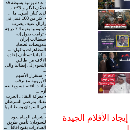
-
عادة يومية بسيطة قد
تخفّف الألم والاكتئاب
لدى كبار السن.. ما ...
-
أكثر من 100 قتيل في
زلزال عنيف يضرب
كولومبيا بقوة 7.4 درجة
-
ترامب يقول إنه
سيطالب إيران
بتعويضات لضحايا
المظاهرات و-كول- ...
-
ألمانيا تستأنف إعادة
الآلاف من طالبي
اللجوء إلى إيطاليا والي
...
-
استقرار الأسهم
الأوروبية مع ترقب
بيانات اقتصادية ومتابعة
أزم ...
-
معركة البقاء.. الحرب
تفتك بمرضى السرطان
في السودان وسط انهيا
...
جاد الأفلام الجيدة
-
شريان الحياة يعود
للسودان: تأمين طريق
ا
الصادرات يفتح آفاقاً ا ...