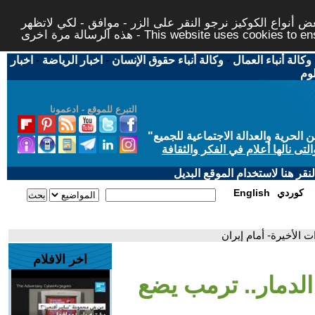
 أنواع الكوكيز نرجو النقر على الزر - موافق - لكي لاتظهر
This website uses cookies to ensure you ge
وكالة أنباء العمال
-
وكالة أنباء حقوق الإنسان
-
اخبار الرياضة
-
اخبار
لوم
التبرع للموقع - ادعمونا
حرية والعدالة الاجتماعية للجميع
"
تى نالها أعلام في الفكر والثقافة
قر هنا لاستخدام الموقع البديل
كوردي
English
ت الأخيرة- أمام إيران
اخر الافلام
الدمار.. ترمب يضع