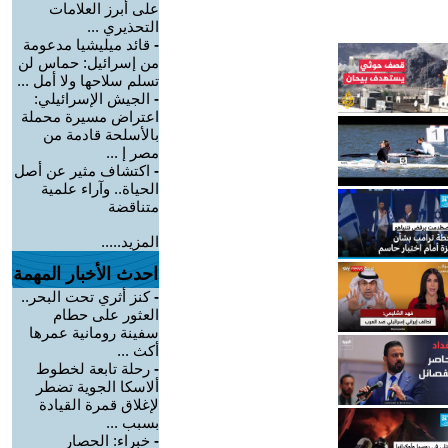
على أبرز العلامات
التحذيري ...
-
قائد ميليشيا مدعومة
من إسرائيل: حماس لن
تسلم سلاحها ولا أمل ...
-
الجيش الإسرائيلي:
اعتراض مسيرة محملة
بالأسلحة قادمة من
مصر إ ...
-
اكتشاف مثير عن أصل
الحياة.. وآراء علمية
متناقضة
المزيد.....
احدث الأخبار المهمة
-
كنز أثري تحت البحر..
العثور على حطام
سفينة رومانية عمرها
أكث ...
-
رحلة تابعة لخطوط
ألاسكا الجوية تضطر
لإغلاق قمرة القيادة
بسبب ...
-
خبراء: الحصار