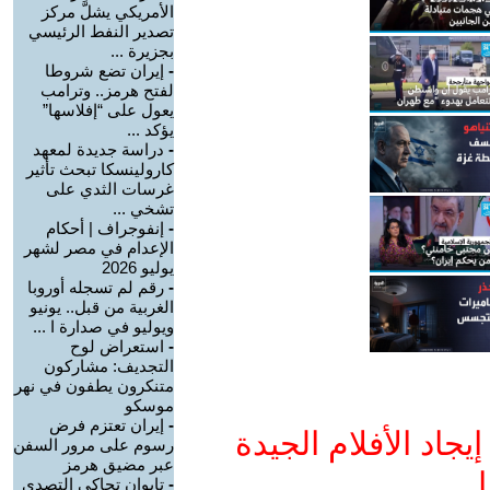
الأمريكي يشلَّ مركز
تصدير النفط الرئيسي
بجزيرة ...
-
إيران تضع شروطا
لفتح هرمز.. وترامب
يعول على “إفلاسها”
يؤكد ...
-
دراسة جديدة لمعهد
كارولينسكا تبحث تأثير
غرسات الثدي على
تشخي ...
-
إنفوجراف | أحكام
الإعدام في مصر لشهر
يوليو 2026
-
رقم لم تسجله أوروبا
الغربية من قبل.. يونيو
ويوليو في صدارة ا ...
-
استعراض لوح
التجديف: مشاركون
متنكرون يطفون في نهر
موسكو
-
إيران تعتزم فرض
جاد الأفلام الجيدة
رسوم على مرور السفن
عبر مضيق هرمز
ا
-
تايوان تحاكي التصدي