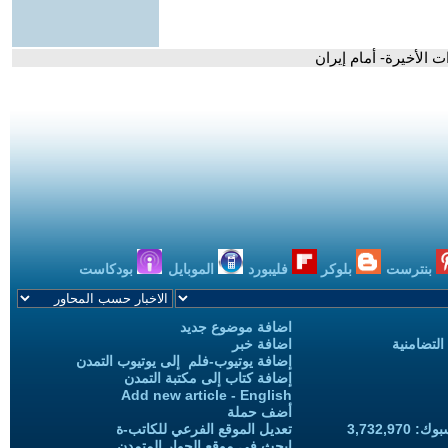
ت الأخيرة- أمام إيران
بنترست
بلوكر
فليبورد
الموبايل
بودكاست
اضافة موضوع جديد
التضامنية
اضافة خبر
إضافة يوتيوب-فلم إلى يوتيوب التمدن
إضافة كتاب إلى مكتبة التمدن
Add new article - English
أضف حملة
3,732,97
تعديل الموقع الفرعي للكاتب-ة
ابحث في موقع الحوار المتمدن