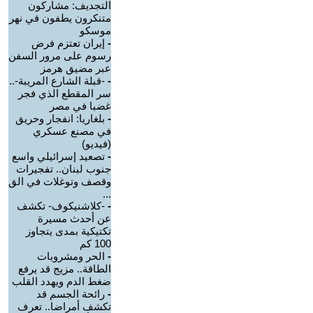
التجديف: مشاركون
متنكرون يطفون في نهر
موسكو
-
إيران تعتزم فرض
رسوم على مرور السفن
عبر مضيق هرمز
-
-قبلة الشارع المريبة-..
سر المقطع الذي فجر
غضبا في مصر
-
بلغاريا: انفجار وحريق
في مصنع عسكري
(فيديو)
-
تصعيد إسرائيلي واسع
جنوب لبنان.. تفجيرات
وقصف وتوغلات في الق
...
-
-كلاشنيكوف- تكشف
عن أحدث مسيرة
تكتيكية بمدى يتجاوز
100 كم
-
الحر ومشروبات
الطاقة.. مزيج قد يرفع
ضغط الدم ويهدد القلب
-
رائحة الجسم قد
تكشف أمراضا.. تعرف