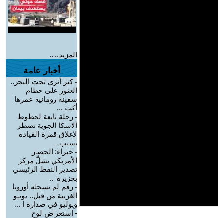
المزيد.....
أخبار عامة
-
كنز أثري تحت البحر..
العثور على حطام
سفينة رومانية عمرها
أكث ...
-
رحلة تابعة لخطوط
ألاسكا الجوية تضطر
لإغلاق قمرة القيادة
بسبب ...
-
خبراء: الحصار
الأمريكي يشلَّ مركز
تصدير النفط الرئيسي
بجزيرة ...
-
رقم لم تسجله أوروبا
الغربية من قبل.. يونيو
ويوليو في صدارة ا ...
-
استعراض لوح