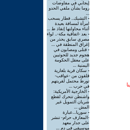
إيجابي في مفاوضات
روما بشأن ملفي الحدو
...
-
التشيك.. قطار يسحب
امرأة لمسافة بعيدة
أثناء محاولتها إنقاذ ط ...
-
بعد -اتفاقية مكة-.. لواء
مصري سابق يحذر من
إغراق المنطقة في ...
-
قتلى ومصابون في
هجوم جديد للحوثيين
على معقل الحكومة
اليمنية ...
-
سكان قرية بلغارية
قلقون من -عواقب-
تورط محتمل لقريتهم
ا
في حرب ...
-
الخارجية الأمريكية:
واشنطن تتحرك لقطع
شريان التمويل غير
المش ...
-
سوريا...عبارة
-المعازف حرام- تنشر
على جدار معهد
موسيقي في دم ...