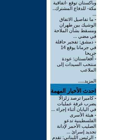
وباكستان توقع -اتفاقية
مكة- للدفاع المشترك..
...
-
ما تفاصيل الاتفاق
الوشيك بين طهران
ومسقط بشأن الملاحة
في مضي ...
-
دمشق: تفجير حافلة
في جرمانا يوقع 14
جريحا
-
أفغانستان: عودة
منتخب السيدات إلى
الملاعب
المزيد.....
احدث الأخبار المهمة
-
كاميرا ترصد زلزالًا
يضرب غرفة عمليات
في اليابان أثناء إجراء ...
-
هيئة الأسرى
الفلسطينية تدعو
الصليب الأحمر لإدانة
تجديد إسرائ ...
-
الرئيس اللبناني: تقدم