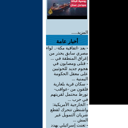
المزيد.....
أخبار عامة
-
بعد -اتفاقية مكة-.. لواء
مصري سابق يحذر من
إغراق المنطقة في ...
-
قتلى ومصابون في
هجوم جديد للحوثيين
على معقل الحكومة
اليمنية ...
-
سكان قرية بلغارية
قلقون من -عواقب-
تورط محتمل لقريتهم
في حرب ...
-
الخارجية الأمريكية:
واشنطن تتحرك لقطع
شريان التمويل غير
المش ...
-
تعنت إسرائيلي يهدد