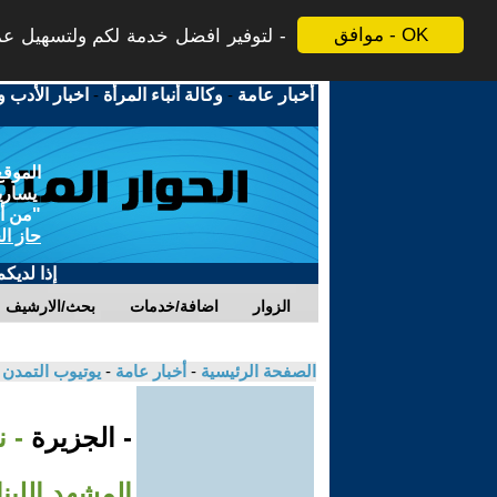
موافق - OK
لتوفير افضل خدمة لكم ولتسهيل عملي
أخبار عامة
-
وكالة أنباء المرأة
-
اخبار الأدب و
الموقع
يسارية
"من أج
حاز ال
إذا لديك
الزوار
اضافة/خدمات
بحث/الارشيف
الصفحة الرئيسية
-
أخبار عامة
-
يوتيوب التمدن
- الجزيرة
- 
المشهد اللبن