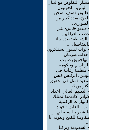
مسار التفاوض مع لبنان
-
اليمن.. الحوثيون
يعلنون قصف -صحن
الجنّ- بعدد كبير من
الصواري ...
-
فيديو -قاس- يثير
غضب العراقيين
والشرطة تصدر بيانا
بالتفاصيل ...
-
نواب ليبيون يستنكرون
أحداث صرمان
ويهاجمون صمت
الرئاسي وحكومة ...
-
منظمة رقابية في
تونس: الرئيس قيس
سعيد فشل في تحقيق
أكثر من 8 ...
-
التعليم العالي: إعداد
كوادر أكاديمية تمتلك
المهارات الرقمية ...
-
زين العابدين فؤاد:
-الشعر بالنسبة لي
مقاومة للقبح وبدونه أنا
...
-
السعودية وتركيا