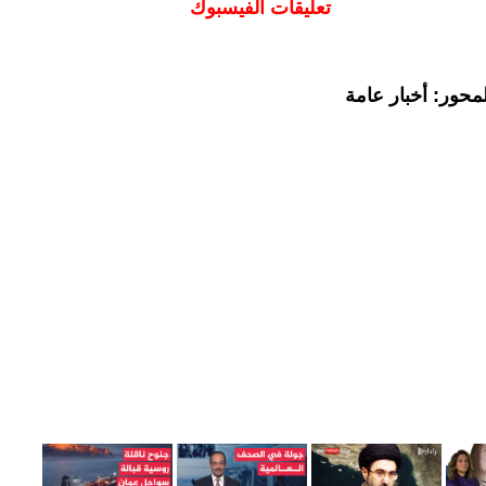
تعليقات الفيسبوك
محور: أخبار عامة