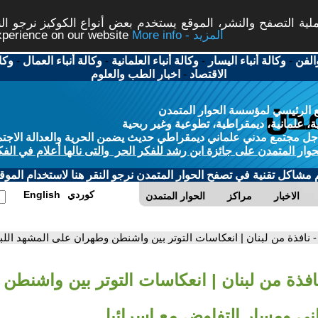
ة التصفح والنشر، الموقع يستخدم بعض أنواع الكوكيز نرجو النق
More info - المزيد
experience on our website
الفن
-
وكالة أنباء اليسار
-
وكالة أنباء العلمانية
-
وكالة أنباء العمال
-
وكا
الاقتصاد
-
اخبار الطب والعلوم
 الرئيسي لمؤسسة الحوار المتمدن
، علمانية، ديمقراطية، تطوعية وغير ربحية
ل مجتمع مدني علماني ديمقراطي حديث يضمن الحرية والعدالة الاجتم
حوار المتمدن على جائزة ابن رشد للفكر الحر والتى نالها أعلام في الفك
م مشاكل تقنية في تصفح الحوار المتمدن نرجو النقر هنا لاستخدام الموقع
كوردي
English
الاخبار
مراكز
الحوار المتمدن
- نافذة من لبنان | انعكاسات التوتر بين واشنطن وطهران على المشهد الل
نافذة من لبنان | انعكاسات التوتر بين واشنط
اني ومسار التفاوض مع إسرائيل