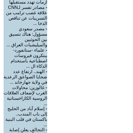
أزمات تهدد مستقبلها
-
مصادر تفسر لـCNN
علاقة غضب ترامب من
التسريبات عن تناقص
الذخا ...
-
مصدر سعودي
مسؤول: هناك تنسيق
بين الحوثيين
والميليشيات العراق ...
-
علماء -ستانفورد-
يبتكرون فيروسات
اصطناعية باستخدام
الذكاء ال ...
-
الهند.. ارتفاع عدد
ضحايا الصواعق الرعدية
في ولاية جهارخاند ...
-
غالوزين: محاولات
الغرب لإضعاف العلاقات
الروسية الكازاخستانية
...
-
إسلام آباد من الخليج
إلى باب المندب..
باكستان في قلب البنية
...
-
التحالف يعلن إصابة