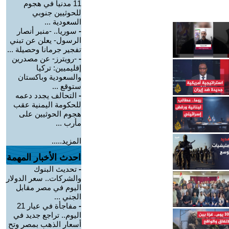
11 مدنياً في هجوم
للحوثيين جنوبي
السعودية ...
-
سوريا.. -منبر أنصار
الرسول- يعلن عن تبني
تفجير جرمانا وحصيلة ...
-
-رويترز- عن مصدرين
إقليميين: تركيا
والسعودية وباكستان
ستوقع ...
-
التحالف يجدد دعمه
للحكومة اليمنية عقب
هجوم الحوثيين على
مأرب ...
المزيد.....
احدث الأخبار المهمة
-
تحديث البنوك
والشركات.. سعر الدولار
اليوم في مصر مقابل
الجني ...
-
مفاجأة في عيار 21
اليوم.. تراجع جديد في
أسعار الذهب بمصر وتح