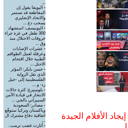
...
-
اليويفا يقول إن
المقاطعة قد تستمر
والاتحاد الإنجليزي
يسحب دع ...
-
اليونيسف: استشهاد
300 طفل في غزة جراء
خروقات الاحتلال منذ
وق ...
-
عشرات الإصابات
وعرقلة لعمل الطواقم
الطبية خلال اقتحام
الاحتل ...
-
حسن بايكر: المؤثر
الذي نقل الرواية
الفلسطينية إلى -جيل
زد- و ...
-
بلومبيرغ: كثرة حالات
الانتحار في قيادة الأمن
السيبراني بالجي ...
-
مصادر: السعودية
وباكستان وتركيا ستوقّع
جاد الأفلام الجيدة
اتفاقية دفاع مشترك ال
...
ا
-
أثارت غضب ترمب..