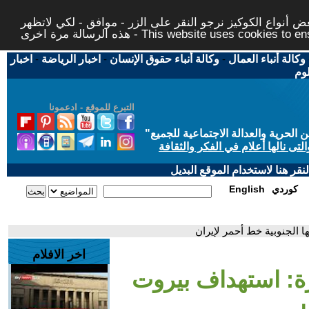
 أنواع الكوكيز نرجو النقر على الزر - موافق - لكي لاتظهر
This website uses cookies to ensure you ge
وكالة أنباء العمال
-
وكالة أنباء حقوق الإنسان
-
اخبار الرياضة
-
اخبار
لوم
التبرع للموقع - ادعمونا
حرية والعدالة الاجتماعية للجميع
"
تى نالها أعلام في الفكر والثقافة
قر هنا لاستخدام الموقع البديل
كوردي
English
ا الجنوبية خط أحمر لإيران
اخر الافلام
رة: استهداف بيروت