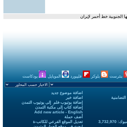
ا الجنوبية خط أحمر لإيران
بنترست
بلوكر
فليبورد
الموبايل
بودكاست
اضافة موضوع جديد
التضامنية
اضافة خبر
إضافة يوتيوب-فلم إلى يوتيوب التمدن
إضافة كتاب إلى مكتبة التمدن
Add new article - English
أضف حملة
3,732,97
تعديل الموقع الفرعي للكاتب-ة
ابحث في موقع الحوار المتمدن