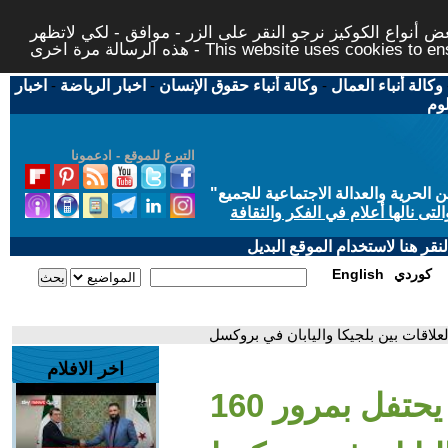
 أنواع الكوكيز نرجو النقر على الزر - موافق - لكي لاتظهر
This website uses cookies to ensure you ge
وكالة أنباء العمال
-
وكالة أنباء حقوق الإنسان
-
اخبار الرياضة
-
اخبار
لوم
التبرع للموقع - ادعمونا
حرية والعدالة الاجتماعية للجميع
"
تى نالها أعلام في الفكر والثقافة
قر هنا لاستخدام الموقع البديل
كوردي
English
اخر الافلام
- عرض -أماتيراسو- يحتفل بمرور 160