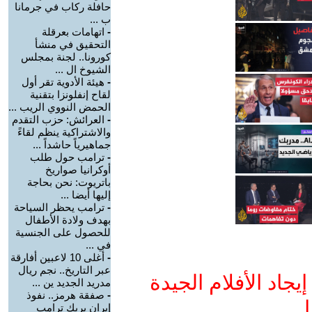
حافلة ركاب في جرمانا
ب ...
-
اتهامات بعرقلة
التحقيق في منشأ
كورونا.. لجنة بمجلس
الشيوخ ال ...
-
هيئة الأدوية تقر أول
لقاح إنفلونزا بتقنية
الحمض النووي الريب ...
-
العرائش: حزب التقدم
والاشتراكية ينظم لقاءً
جماهيرياً حاشداً ...
-
ترامب حول طلب
أوكرانيا صواريخ
باتريوت: نحن بحاجة
إليها أيضا ...
-
ترامب يحظر السياحة
بهدف ولادة الأطفال
للحصول على الجنسية
في ...
-
أغلى 10 لاعبين أفارقة
عبر التاريخ.. نجم ريال
جاد الأفلام الجيدة
مدريد الجديد ين ...
-
صفقة هرمز.. نفوذ
ا
إيران يربك ترامب