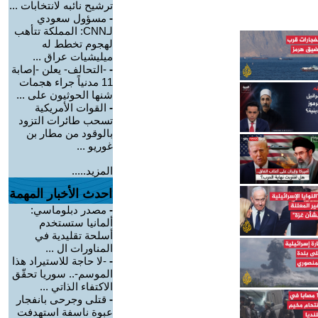
ترشيح نائبه لانتخابات ...
-
مسؤول سعودي
لـCNN: المملكة تتأهب
لهجوم تخطط له
ميليشيات عراق ...
-
-التحالف- يعلن -إصابة
11 مدنياً جراء هجمات
شنها الحوثيون على ...
-
القوات الأمريكية
تسحب طائرات التزود
بالوقود من مطار بن
غوريو ...
المزيد.....
احدث الأخبار المهمة
-
مصدر دبلوماسي:
ألمانيا ستستخدم
أسلحة تقليدية في
المناورات ال ...
-
-لا حاجة للاستيراد هذا
الموسم-.. سوريا تحقّق
الاكتفاء الذاتي ...
-
قتلى وجرحى بانفجار
عبوة ناسفة استهدفت