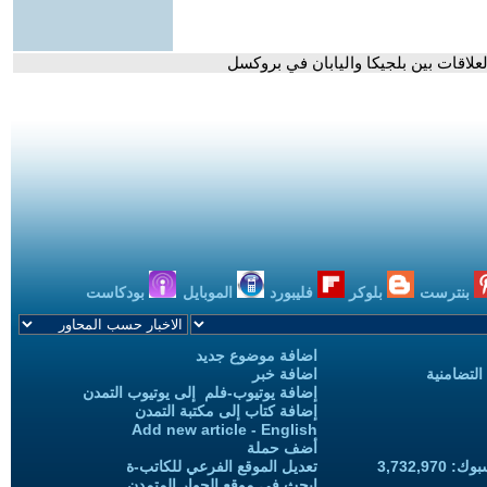
بنترست
بلوكر
فليبورد
الموبايل
بودكاست
اضافة موضوع جديد
التضامنية
اضافة خبر
إضافة يوتيوب-فلم إلى يوتيوب التمدن
إضافة كتاب إلى مكتبة التمدن
Add new article - English
أضف حملة
3,732,97
تعديل الموقع الفرعي للكاتب-ة
ابحث في موقع الحوار المتمدن