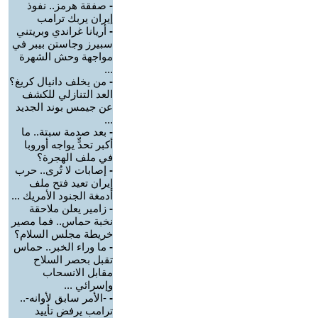
-
صفقة هرمز.. نفوذ
إيران يربك ترامب
-
أريانا غراندي وبريتني
سبيرز وجاستن بيبر في
مواجهة وحش الشهرة
...
-
من يخلف دانيال كريغ؟
العد التنازلي للكشف
عن جيمس بوند الجديد
...
-
بعد صدمة سبتة.. ما
أكبر تحدٍّ يواجه أوروبا
في ملف الهجرة؟
-
إصابات لا تُرى.. حرب
إيران تعيد فتح ملف
أدمغة الجنود الأمريك ...
-
زامير يعلن ملاحقة
نخبة حماس.. فما مصير
خريطة مجلس السلام؟
-
ما وراء الخبر.. حماس
تقبل بحصر السلاح
مقابل الانسحاب
وإسرائي ...
-
-الأمر سابق لأوانه-..
ترامب يرفض تأييد