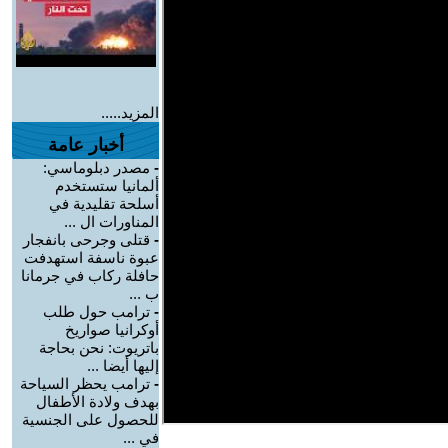
المزيد.....
أخبار عامة
-
مصدر دبلوماسي:
ألمانيا ستستخدم
أسلحة تقليدية في
المناورات ال ...
-
قتلى وجرحى بانفجار
عبوة ناسفة استهدفت
حافلة ركاب في جرمانا
ب ...
-
ترامب حول طلب
أوكرانيا صواريخ
باتريوت: نحن بحاجة
إليها أيضا ...
-
ترامب يحظر السياحة
بهدف ولادة الأطفال
للحصول على الجنسية
في ...