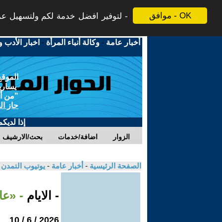
موافق - OK
لتوفير افضل خدمة لكم ولتسهيل عملي
أخبار عامة
-
وكالة أنباء المرأة
-
اخبار الأدب و
الموقع
يسارية
"من أج
حاز ال
إذا لديك
الزوار
اضافة/خدمات
بحث/الارشيف
الصفحة الرئيسية
-
أخبار عامة
-
يوتيوب التمدن
- الايام
- «عا
2026 / 6 / 10