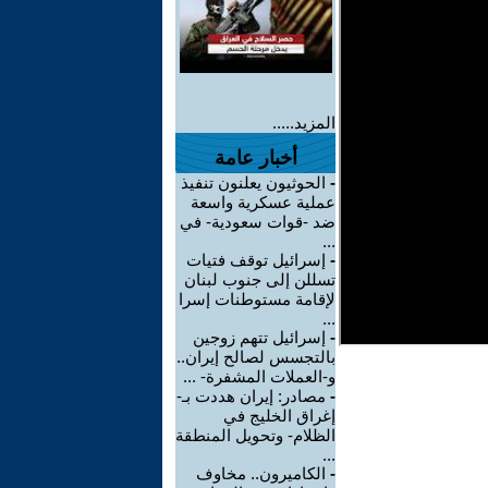
المزيد.....
أخبار عامة
-
الحوثيون يعلنون تنفيذ
عملية عسكرية واسعة
ضد -قوات سعودية- في
...
-
إسرائيل توقف فتيات
تسللن إلى جنوب لبنان
لإقامة مستوطنات إسرا
...
-
إسرائيل تتهم زوجين
بالتجسس لصالح إيران..
و-العملات المشفرة- ...
-
مصادر: إيران هددت بـ-
إغراق الخليج في
الظلام- وتحويل المنطقة
...
-
الكاميرون.. مخاوف