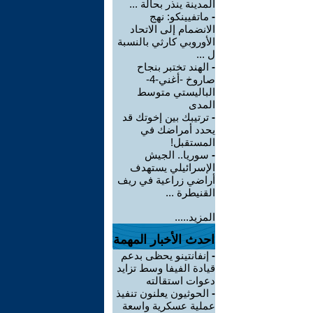
المدينة ينذر بحالة ...
-
ماتفيينكو: نهج
الانضمام إلى الاتحاد
الأوروبي كارثي بالنسبة
ل ...
-
الهند تختبر بنجاح
صاروخ -أغني-4-
الباليستي متوسط
المدى
-
ترتيبك بين إخوتك قد
يحدد أمراضك في
المستقبل!
-
سوريا.. الجيش
الإسرائيلي يستهدف
أراضي زراعية في ريف
القنيطرة ...
المزيد.....
احدث الأخبار المهمة
-
إنفانتينو يحظى بدعم
قيادة الفيفا وسط تزايد
دعوات استقالته
-
الحوثيون يعلنون تنفيذ
عملية عسكرية واسعة