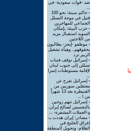
ضد -قوات سعودية- في
...
-
حاكم سبتة: نحو 100
قتيل في موجة التسلل
الجماعي للمهاجرين
-
حزب البيئة: بإمكان
السويد استقبال مزيد
من اللاجئين
-
موظفو -إيجز- يطالبون
بحقوقهم.. وهيأة تشغيل
الزبير ترد
-
إسرائيل توقف فتيات
تسللن إلى جنوب لبنان
ا
لإقامة مستوطنات إسرا
...
-
إسرائيل تفرج عن
معتقلين سوريين من
القنيطرة بعد 13 شهراً
من ا ...
-
إسرائيل تتهم زوجين
بالتجسس لصالح إيران..
و-العملات المشفرة- ...
-
مصادر: إيران هددت بـ-
إغراق الخليج في
الظلام- وتحويل المنطقة