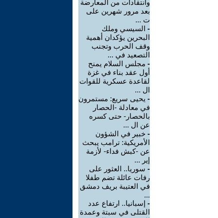
وانتقادات من المعارضة
بعد مرور شهرين على
ت ...
-
السيسي وملك
البحرين يؤكدان أهمية
وقف الحرب وتجنب
التصعيد في ...
-
مجلس السلام يمنح
أول عقد بناء في غزة
لقاعدة عسكرية للقوات
ال ...
-
يحيى سريع: مستمرون
في معادلة -الحصار
بالحصار- حتى كسره
عن ال ...
-
خبير في الشؤون
الأمريكية: ترامب يبحث
عن -كبش فداء- لأزمة
إير ...
-
سوريا.. العثور على
رفات عائلة تضم طفلا
في العتيبة بريف دمشق
...
-
إسبانيا.. ارتفاع عدد
القتلى في سبتة وعمدة