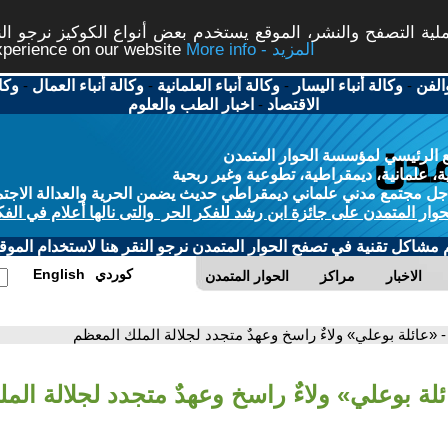
ة التصفح والنشر، الموقع يستخدم بعض أنواع الكوكيز نرجو النق
More info - المزيد
experience on our website
الفن
-
وكالة أنباء اليسار
-
وكالة أنباء العلمانية
-
وكالة أنباء العمال
-
وكا
الاقتصاد
-
اخبار الطب والعلوم
 الرئيسي لمؤسسة الحوار المتمدن
، علمانية، ديمقراطية، تطوعية وغير ربحية
ل مجتمع مدني علماني ديمقراطي حديث يضمن الحرية والعدالة الاجتم
حوار المتمدن على جائزة ابن رشد للفكر الحر والتى نالها أعلام في الفك
م مشاكل تقنية في تصفح الحوار المتمدن نرجو النقر هنا لاستخدام الموقع
كوردي
English
الاخبار
مراكز
الحوار المتمدن
- «عائلة بوعلي» ولاءٌ راسخ وعهدٌ متجدد لجلالة الملك المعظم
ئلة بوعلي» ولاءٌ راسخ وعهدٌ متجدد لجلالة الم