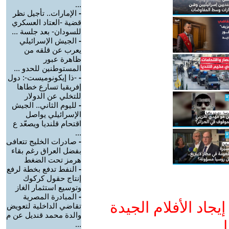
...
-
الإمارات.. تأجيل نظر
قضية -العتاد العسكري
للسودان- بعد جلسة ...
-
الجيش الإسرائيلي
يعرب عن قلقه من
ظاهرة عبور
المستوطنين للحدو ...
-
-ذا إيكونوميست-: دول
إفريقيا تسارع خطاها
للتخلي عن الدولار
-
لليوم الثاني.. الجيش
الإسرائيلي يواصل
اقتحام قلنديا ويصعّد ع
...
-
صادرات الخليج تتعافى
بفضل العراق رغم بقاء
هرمز تحت الضغط
-
النفط تدفع بخطة لرفع
إنتاج حقول كركوك
وتوسيع استثمار الغاز
-
المبادرة المصرية
جاد الأفلام الجيدة
تقاضي الداخلية لتعويض
والدة محمد قنديل عن م
ا
...