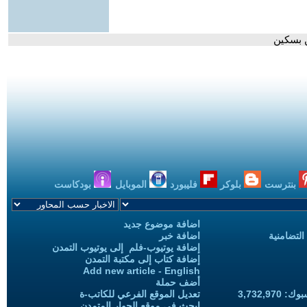
 بسكين
بنترست
بلوكر
فليبورد
الموبايل
بودكاست
اضافة موضوع جديد
التضامنية
اضافة خبر
إضافة يوتيوب-فلم إلى يوتيوب التمدن
إضافة كتاب إلى مكتبة التمدن
Add new article - English
أضف حملة
3,732,97
تعديل الموقع الفرعي للكاتب-ة
ابحث في موقع الحوار المتمدن