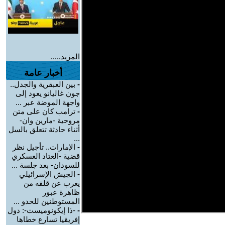
المزيد.....
أخبار عامة
-
بين العبقرية والجدل..
جون غاليانو يعود إلى
واجهة الموضة عبر ...
-
ترامب كان على متن
مروحية -مارين وان-
أثناء حادثة تتعلق بالسل
...
-
الإمارات.. تأجيل نظر
قضية -العتاد العسكري
للسودان- بعد جلسة ...
-
الجيش الإسرائيلي
يعرب عن قلقه من
ظاهرة عبور
المستوطنين للحدو ...
-
-ذا إيكونوميست-: دول
إفريقيا تسارع خطاها