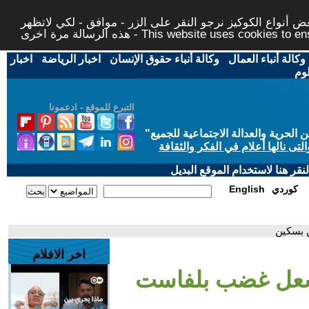
 أنواع الكوكيز نرجو النقر على الزر - موافق - لكي لاتظهر
This website uses cookies to ensure you ge
وكالة أنباء العمال
-
وكالة أنباء حقوق الإنسان
-
اخبار الرياضة
-
اخبار
لوم
التبرع للموقع - ادعمونا
حرية والعدالة الاجتماعية للجميع
"
تى نالها أعلام في الفكر والثقافة
قر هنا لاستخدام الموقع البديل
كوردي
English
 بسكين
اخر الافلام
شعل غضب بلفاست