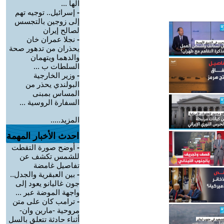
الها ...
-
إسرائيل.. توجيه تهم
إلى زوجين بالتجسس
لصالح إيران
-
نجلا عمران خان
يحذران من تدهور صحة
والدهما ويتهمان
السلطات ب ...
-
وزير الخارجية
البولندي يحذر من
المساس بمبنى
السفارة الروسية ...
المزيد.....
احدث الأخبار المهمة
-
أوضح صورة التقطت
للشمس تكشف عن
تفاصيل غامضة
-
بين العبقرية والجدل..
جون غاليانو يعود إلى
واجهة الموضة عبر ...
-
ترامب كان على متن
مروحية -مارين وان-
أثناء حادثة تتعلق بالسل