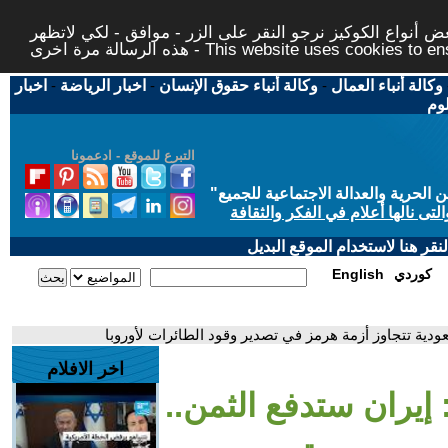
 أنواع الكوكيز نرجو النقر على الزر - موافق - لكي لاتظهر
This website uses cookies to ensure you ge
وكالة أنباء العمال
-
وكالة أنباء حقوق الإنسان
-
اخبار الرياضة
-
اخبار
لوم
التبرع للموقع - ادعمونا
حرية والعدالة الاجتماعية للجميع
"
تى نالها أعلام في الفكر والثقافة
قر هنا لاستخدام الموقع البديل
كوردي
English
عودية تتجاوز أزمة هرمز في تصدير وقود الطائرات لأوروبا
اخر الافلام
 إيران ستدفع الثمن..