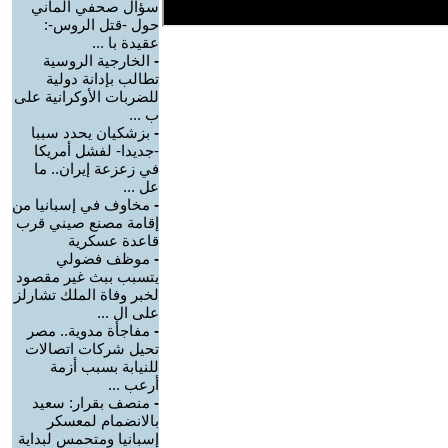
سؤال صحفي ألماني
حول -قتل الروس-:
عقيدة با ...
-
الخارجية الروسية
تطالب بإدانة دولية
للضربات الأوكرانية على
ب ...
-
بزشكيان يحدد سببا
-جديدا- لفشل أمريكا
في زعزعة إيران.. ما
عل ...
-
مخاوف في إسبانيا من
إقامة مصنع صيني قرب
قاعدة عسكرية
-
موظف فضولي
يتسبب ببث غير مقصود
لخبر وفاة الملك تشارلز
على ال ...
-
مفاجأة مدوية.. مصر
تحيل شركات اتصالات
للنيابة بسبب أزمة
أرعب ...
-
منصف بقرار: سعيد
بالانضمام لمعسكر
إسبانيا ومتحمس لبداية