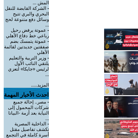
المش ...
-
الشركة القابضة للنقل
البحري والبري تتيح
وسائل دفع متنوعة لحج
...
-
عموتة يرفض رحيل
رباعي خط دفاع الأهلي
-
عموتة يتمسك بضم
صفقتين جديدتين لقائمة
الأهلي
-
وزير التربية والتعليم
يلتقي النائب الأول
لرئيس «جايكا» لتعزي
...
المزيد.....
احدث الأخبار المهمة
-
مصر.. إحالة جميع
شركات المحمول إلى
النيابة بعد أزمة -البيانا
...
-
الداخلية المصرية
تكشف تفاصيل مقتل
أسرة كاملة في التجمع