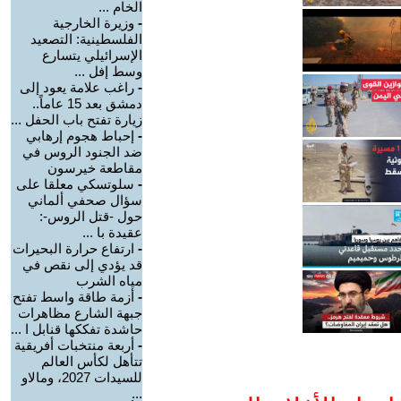
الخام ...
-
وزيرة الخارجية
الفلسطينية: التصعيد
الإسرائيلي يتسارع
وسط إفل ...
-
راغب علامة يعود إلى
دمشق بعد 15 عاماً..
زيارة تفتح باب الحفل ...
-
إحباط هجوم إرهابي
ضد الجنود الروس في
مقاطعة خيرسون
-
سلوتسكي معلقا على
سؤال صحفي ألماني
حول -قتل الروس-:
عقيدة با ...
-
ارتفاع حرارة البحيرات
قد يؤدي إلى نقص في
مياه الشرب
-
أزمة طاقة واسط تفتح
جبهة الشارع مظاهرات
حاشدة تفككها قنابل ا ...
-
أربعة منتخبات أفريقية
تتأهل لكأس العالم
للسيدات 2027، ومالاو
...