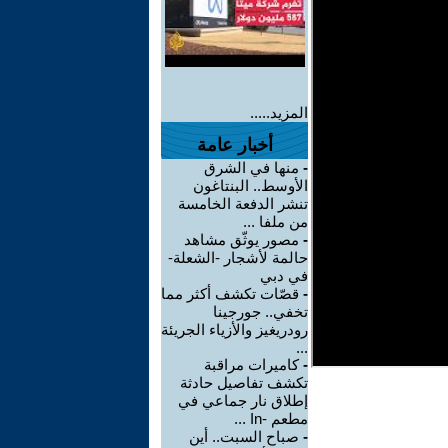
المزيد.....
أخبار عامة
-
منها في الشرق
الأوسط.. البنتاغون
تنشر الدفعة الخامسة
من ملفا ...
-
مصور يوثّق مشاهد
حالمة لأشجار -الشعلة-
في دبي
-
قصّات تكشف أكثر مما
تخفي.. جورجينا
رودريغيز والأزياء الجريئة
...
-
كاميرات مراقبة
تكشف تفاصيل حادثة
إطلاق نار جماعي في
مطعم -In ...
-
صباح السبت.. أين