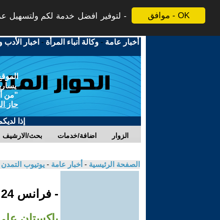
موافق - OK
لتوفير افضل خدمة لكم ولتسهيل عملي
أخبار عامة
-
وكالة أنباء المرأة
-
اخبار الأدب و
الموقع
يسارية
"من أج
حاز ال
إذا لديك
الزوار
اضافة/خدمات
بحث/الارشيف
الصفحة الرئيسية
-
أخبار عامة
-
يوتيوب التمدن
- فرانس 24
باكستان على