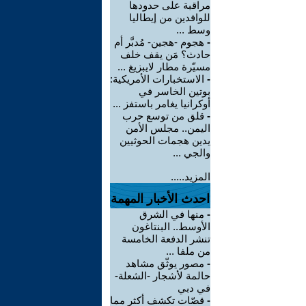
مراقبة على حدودها
للوافدين من إيطاليا
وسط ...
-
هجوم -هجين- مُدبَّر أم
حادث؟ مَن يقف خلف
مسيّرة مطار لايبزيغ ...
-
الاستخبارات الأمريكية:
بوتين الخاسر في
أوكرانيا يغامر باستفز ...
-
قلق من توسع حرب
اليمن.. مجلس الأمن
يدين هجمات الحوثيين
والجي ...
المزيد.....
احدث الأخبار المهمة
-
منها في الشرق
الأوسط.. البنتاغون
تنشر الدفعة الخامسة
من ملفا ...
-
مصور يوثّق مشاهد
حالمة لأشجار -الشعلة-
في دبي
-
قصّات تكشف أكثر مما