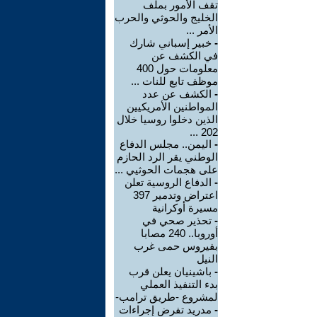
تقف الأمور بملف
الخليج والحوثي والحرب
الأمر ...
-
خبير إسباني شارك
في الكشف عن
معلومات حول 400
موظف تابع للنات ...
-
الكشف عن عدد
المواطنين الأمريكيين
الذين دخلوا روسيا خلال
202 ...
-
اليمن.. مجلس الدفاع
الوطني يقر الرد الحازم
على هجمات الحوثيي ...
-
الدفاع الروسية تعلن
اعتراض وتدمير 397
مسيرة أوكرانية
-
تحذير صحي في
أوروبا.. 240 مصابا
بفيروس حمى غرب
النيل
-
باشينيان يعلن قرب
بدء التنفيذ العملي
لمشروع -طريق ترامب-
-
مدريد تفرض إجراءات