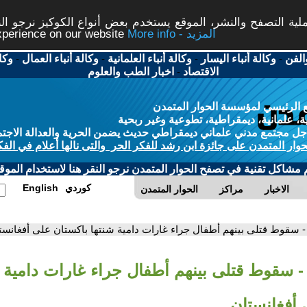
ة التصفح والنشر، الموقع يستخدم بعض أنواع الكوكيز نرجو النق
More info - المزيد
experience on our website
الفن
-
وكالة أنباء اليسار
-
وكالة أنباء العلمانية
-
وكالة أنباء العمال
-
وكا
الاقتصاد
-
اخبار الطب والعلوم
 الرئيسي لمؤسسة الحوار المتمدن
، علمانية، ديمقراطية، تطوعية وغير ربحية
ل مجتمع مدني علماني ديمقراطي حديث يضمن الحرية والعدالة الاجتم
حوار المتمدن على جائزة ابن رشد للفكر الحر والتى نالها أعلام في الفك
م مشاكل تقنية في تصفح الحوار المتمدن نرجو النقر هنا لاستخدام الموقع
كوردي
English
الاخبار
مراكز
الحوار المتمدن
- سقوط قتلى بينهم أطفال جراء غارات دامية شنتها باكستان على أفغانست
- سقوط قتلى بينهم أطفال جراء غارات دامية ش
 أفغانستان