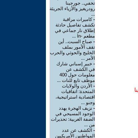
تخفي.. جورجينا
رودريغيز والأزياء الجريئة
...
-
كاميرات مراقبة
تكشف تفاصيل حادثة
إطلاق نار جماعي في
مطعم -In ...
-
صباح السبت.. أين
تقف الأمور بملف
الخليج والحوثي والحرب
الأمر ...
-
خبير إسباني شارك
في الكشف عن
معلومات حول 400
موظف تابع للنات ...
-
الأردن والولايات
ا
المتحدة: اتفاقيات
اقتصادية استراتيجية،
وجنو ...
-
نزيف الهجرة يهدد
الوجود المسيحي في
الضفة الغربية: تحذيرات
من ...
-
الكشف عن عدد
المواطنين الأمريكيين