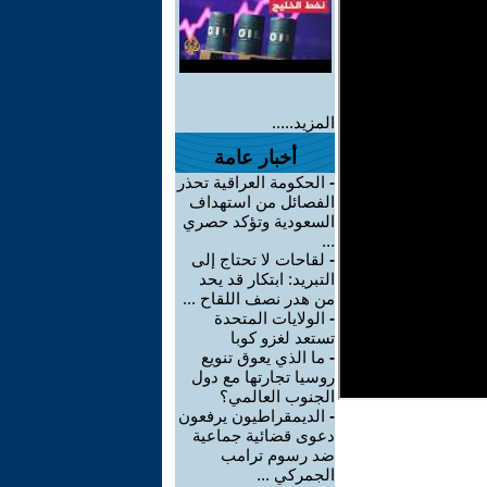
المزيد.....
أخبار عامة
-
الحكومة العراقية تحذر
الفصائل من استهداف
السعودية وتؤكد حصري
...
-
لقاحات لا تحتاج إلى
التبريد: ابتكار قد يحد
من هدر نصف اللقاح ...
-
الولايات المتحدة
تستعد لغزو كوبا
-
ما الذي يعوق تنويع
روسيا تجارتها مع دول
الجنوب العالمي؟
-
الديمقراطيون يرفعون
دعوى قضائية جماعية
ضد رسوم ترامب
الجمركي ...