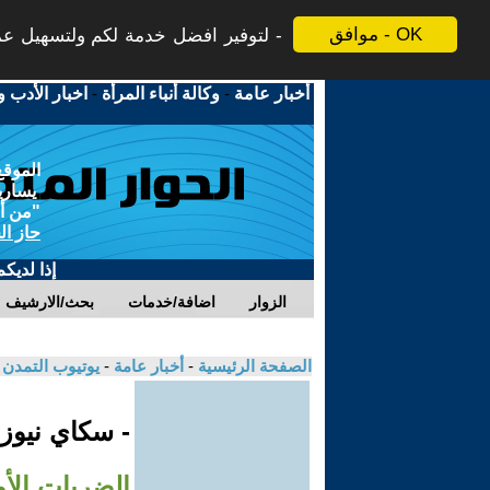
موافق - OK
لتوفير افضل خدمة لكم ولتسهيل عملي
أخبار عامة
-
وكالة أنباء المرأة
-
اخبار الأدب و
الموقع
يسارية
"من أج
حاز ال
إذا لديك
الزوار
اضافة/خدمات
بحث/الارشيف
الصفحة الرئيسية
-
أخبار عامة
-
يوتيوب التمدن
- سكاي نيوز
الضربات الأ