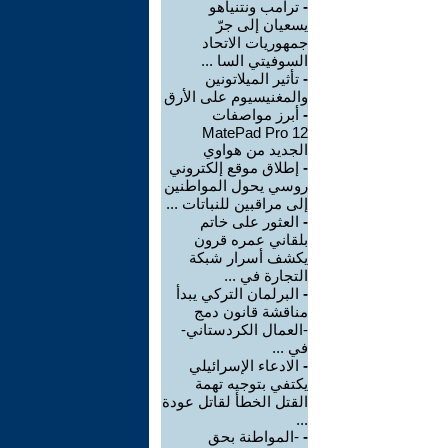
-
ترامب ونتنياهو
يسعيان إلى جرّ
جمهوريات الاتحاد
السوفيتي السا ...
-
تأثير الميلاتونين
والمغنيسيوم على الأرق
-
أبرز مواصفات
MatePad Pro 12
الجديد من هواوي
-
إطلاق موقع إلكتروني
روسي يحول المواطنين
إلى مراقبين للنباتات ...
-
العثور على خاتم
بلقاني عمره قرون
يكشف أسرار شبكة
التجارة في ...
-
البرلمان التركي يبدأ
مناقشة قانون دمج
-العمال الكردستاني-
في ...
-
الادعاء الإسرائيلي
يكتفي بتوجيه تهمة
القتل الخطأ لقاتل عودة
...
-
-المواطنة بحق