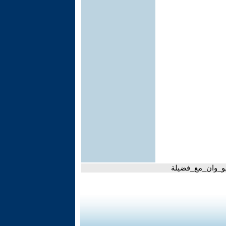
ديو_وان_مع_فضيلة