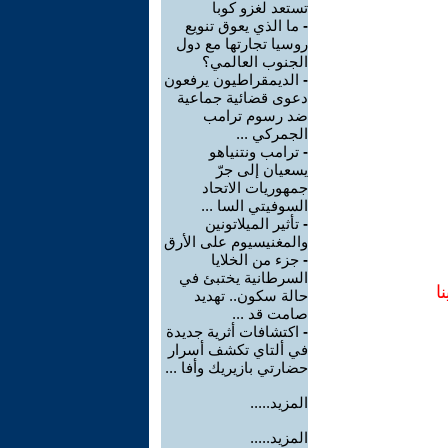
تستعد لغزو كوبا
-
ما الذي يعوق تنويع
روسيا تجارتها مع دول
الجنوب العالمي؟
-
الديمقراطيون يرفعون
دعوى قضائية جماعية
ضد رسوم ترامب
الجمركي ...
-
ترامب ونتنياهو
يسعيان إلى جرّ
جمهوريات الاتحاد
السوفيتي السا ...
-
تأثير الميلاتونين
والمغنيسيوم على الأرق
-
جزء من الخلايا
السرطانية يختبئ في
ا
حالة سكون.. تهديد
صامت قد ...
-
اكتشافات أثرية جديدة
في ألتاي تكشف أسرار
حضارتي بازيريك وأفا ...
المزيد.....
المزيد.....