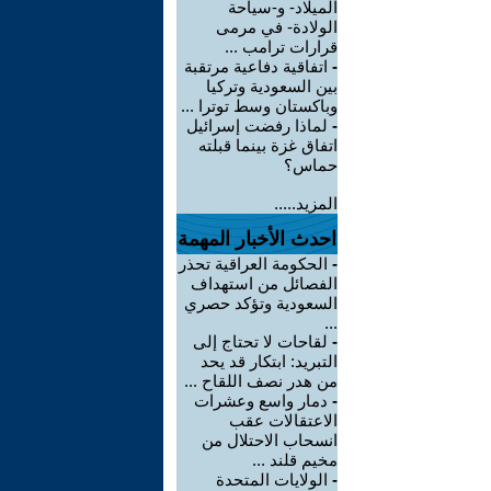
الميلاد- و-سياحة
الولادة- في مرمى
قرارات ترامب ...
-
اتفاقية دفاعية مرتقبة
بين السعودية وتركيا
وباكستان وسط توترا ...
-
لماذا رفضت إسرائيل
اتفاق غزة بينما قبلته
حماس؟
المزيد.....
احدث الأخبار المهمة
-
الحكومة العراقية تحذر
الفصائل من استهداف
السعودية وتؤكد حصري
...
-
لقاحات لا تحتاج إلى
التبريد: ابتكار قد يحد
من هدر نصف اللقاح ...
-
دمار واسع وعشرات
الاعتقالات عقب
انسحاب الاحتلال من
مخيم قلند ...
-
الولايات المتحدة