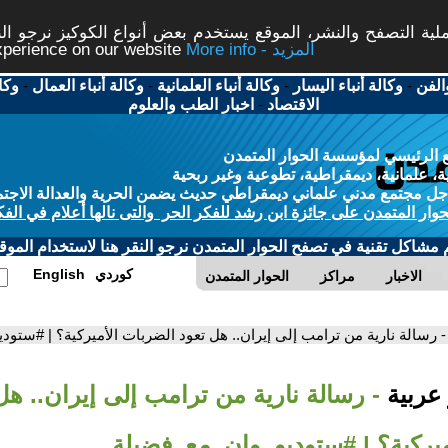
ة التصفح والنشر، الموقع يستخدم بعض أنواع الكوكيز نرجو النق
More info - المزيد
experience on our website
الفن
-
وكالة أنباء اليسار
-
وكالة أنباء العلمانية
-
وكالة أنباء العمال
-
وكا
الاقتصاد
-
اخبار الطب والعلوم
 الرئيسي لمؤسسة الحوار المتمدن
، علمانية، ديمقراطية، تطوعية وغير ربحية
ل مجتمع مدني علماني ديمقراطي حديث يضمن الحرية والعدالة الاجتم
حوار المتمدن على جائزة ابن رشد للفكر الحر والتى نالها أعلام في الفك
م مشاكل تقنية في تصفح الحوار المتمدن نرجو النقر هنا لاستخدام الموقع
كوردي
English
الاخبار
مراكز
الحوار المتمدن
- رسالة نارية من ترامب إلى إيران.. هل تعود الضربات الأميركية؟ | #ستو
 عربية
- رسالة نارية من ترامب إلى إيران.. هل
ميركية؟ | #ستوديو_وان_مع_فضيلة