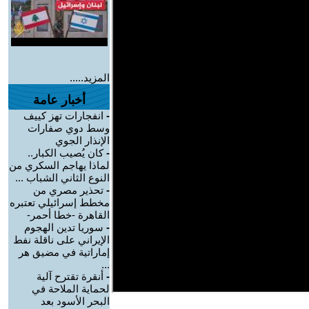
المزيد.....
أخبار عامة
-
انفجارات تهز كييف
وسط دوي صفارات
الإنذار الجوي
-
كان يُصيب الكبار..
لماذا يهاجم السكري من
النوع الثاني الشباب ...
-
تحذير مصري من
مخطط إسرائيلي تعتبره
القاهرة -خطا أحمر-
-
سوريا تدين الهجوم
الإيراني على ناقلة نفط
إماراتية في مضيق هر
...
-
أنقرة تقترح آلية
لحماية الملاحة في
البحر الأسود بعد