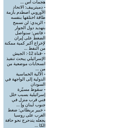
هجمات اس ...
-
دميترييف: الاتحاد
الأوروبي اصطدم بأزمة
طاقة اختلقها بنفسه
-
الزيدي: لن نسمح
بتهديد دول الجوار
-
فانس: سنواصل
الضغط على إيران
لإخراج أكبر كمية ممكنة
من النفط ...
-
-قناة 12-: الجيش
الإسرائيلي يبحث تنفيذ
انسحابات موضعية من
من ...
-
الآلية الخماسية
الدولية إلى الواجهة في
السودان
-
سقوط مسيّرة
إسرائيلية بسبب خلل
فني قرب منزل في
جنوب لبنان وإ ...
-
خبير بريطاني: ضغط
الغرب على روسيا
يجعله يتدحرج نحو حافة
الكا ...