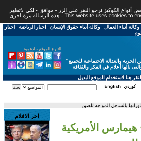
 أنواع الكوكيز نرجو النقر على الزر - موافق - لكي لاتظهر
This website uses cookies to ensure you ge
وكالة أنباء العمال
-
وكالة أنباء حقوق الإنسان
-
اخبار الرياضة
-
اخبار
لوم
التبرع للموقع - ادعمونا
حرية والعدالة الاجتماعية للجميع
"
تى نالها أعلام في الفكر والثقافة
قر هنا لاستخدام الموقع البديل
كوردي
English
وراتها بالساحل المواجه للصين
اخر الافلام
 هيمارس الأمريكية