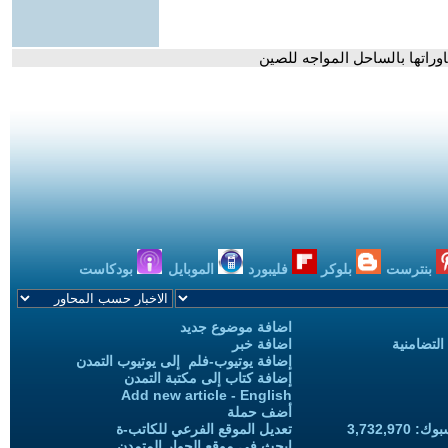
وراتها بالساحل المواجه للصين
بنترست
بلوكر
فليبورد
الموبايل
بودكاست
اضافة موضوع جديد
التضامنية
اضافة خبر
إضافة يوتيوب-فلم إلى يوتيوب التمدن
إضافة كتاب إلى مكتبة التمدن
Add new article - English
أضف حملة
3,732,97
تعديل الموقع الفرعي للكاتب-ة
ابحث في موقع الحوار المتمدن