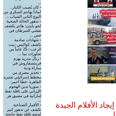
...
-
كان يُصيب الكبار..
لماذا يهاجم السكري من
النوع الثاني الشباب ...
-
تدهور الحالة الصحية
لجو بايدن: هانتر يكشف
تفشي السرطان في
جس ...
-
شهادات صادمة
تكشف كواليس -بيت
الرعب-: 25 عاماً من
تجاوزات سا ...
-
ريال مدريد يهزم
فرينتسفاروش في
مباراة ودية
-
تحذير مصري من
مخطط إسرائيلي تعتبره
القاهرة -خطا أحمر-
-
سوريا تدين الهجوم
الإيراني على ناقلة نفط
إماراتية في مضيق هر
...
جاد الأفلام الجيدة
-
الأقمار الصناعية
تكشف عن تدهور كبير
ا
لوضع ناقلة نفط جانحة