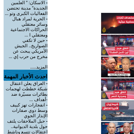
-
الاسكان: ” العلمين
الجديدة” مدينة تحتضن
الفعاليات الكبرى وتو ...
-
الحرية لمراد هبال
وسائر معتقلي
الحراكات الاجتماعية
ومعتقلي ا ...
-
حين لا تكفي
الصواريخ.. الجيش
الأمريكي يبحث عن
مخرج من حرب إي ...
المزيد.....
احدث الأخبار المهمة
-
العراق يعلن اعتقال
شبكة خططت لهجمات
بطائرات مسيّرة ضد
-أهداف ...
-
انفجارات تهز كييف
وسط دوي صفارات
الإنذار الجوي
-
حبل الملاحقات يلتف
حول بلدية الديوانية..
اعتقالات تتسع وناشط