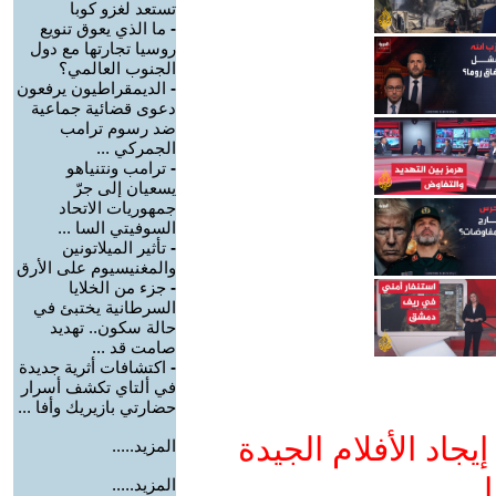
تستعد لغزو كوبا
-
ما الذي يعوق تنويع
روسيا تجارتها مع دول
الجنوب العالمي؟
-
الديمقراطيون يرفعون
دعوى قضائية جماعية
ضد رسوم ترامب
الجمركي ...
-
ترامب ونتنياهو
يسعيان إلى جرّ
جمهوريات الاتحاد
السوفيتي السا ...
-
تأثير الميلاتونين
والمغنيسيوم على الأرق
-
جزء من الخلايا
السرطانية يختبئ في
حالة سكون.. تهديد
صامت قد ...
-
اكتشافات أثرية جديدة
في ألتاي تكشف أسرار
حضارتي بازيريك وأفا ...
جاد الأفلام الجيدة
المزيد.....
ا
المزيد.....