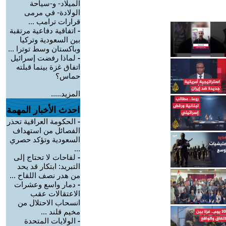
الميلاد- و-سياحة
الولادة- في مرمى
قرارات ترامب ...
-
اتفاقية دفاعية مرتقبة
بين السعودية وتركيا
وباكستان وسط توترا ...
-
لماذا رفضت إسرائيل
اتفاق غزة بينما قبلته
حماس؟
المزيد.....
احدث الأخبار المهمة
-
الحكومة العراقية تحذر
الفصائل من استهداف
السعودية وتؤكد حصري
...
-
لقاحات لا تحتاج إلى
التبريد: ابتكار قد يحد
من هدر نصف اللقاح ...
-
دمار واسع وعشرات
الاعتقالات عقب
انسحاب الاحتلال من
مخيم قلند ...
-
الولايات المتحدة