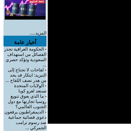
المزيد.....
أخبار عامة
-
الحكومة العراقية تحذر
الفصائل من استهداف
السعودية وتؤكد حصري
...
-
لقاحات لا تحتاج إلى
التبريد: ابتكار قد يحد
من هدر نصف اللقاح ...
-
الولايات المتحدة
تستعد لغزو كوبا
-
ما الذي يعوق تنويع
روسيا تجارتها مع دول
الجنوب العالمي؟
-
الديمقراطيون يرفعون
دعوى قضائية جماعية
ضد رسوم ترامب
الجمركي ...