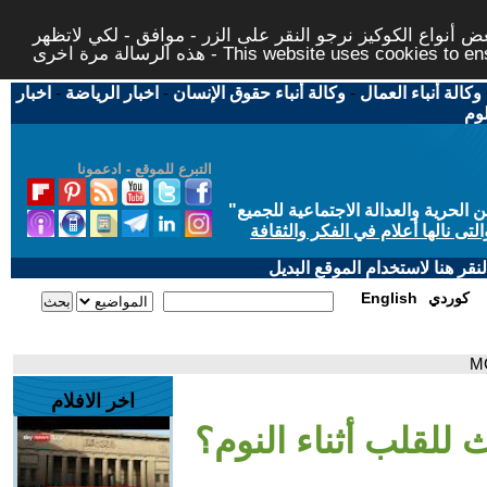
 أنواع الكوكيز نرجو النقر على الزر - موافق - لكي لاتظهر
This website uses cookies to ensure you ge
وكالة أنباء العمال
-
وكالة أنباء حقوق الإنسان
-
اخبار الرياضة
-
اخبار
لوم
التبرع للموقع - ادعمونا
حرية والعدالة الاجتماعية للجميع
"
تى نالها أعلام في الفكر والثقافة
قر هنا لاستخدام الموقع البديل
كوردي
English
اخر الافلام
 للقلب أثناء النوم؟