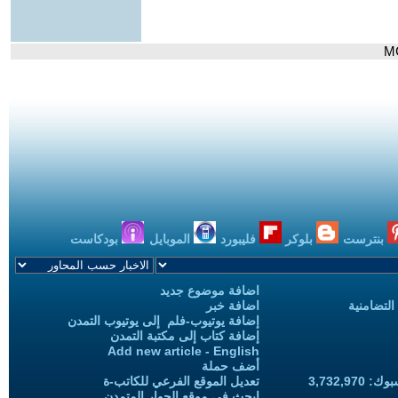
بنترست
بلوكر
فليبورد
الموبايل
بودكاست
اضافة موضوع جديد
التضامنية
اضافة خبر
إضافة يوتيوب-فلم إلى يوتيوب التمدن
إضافة كتاب إلى مكتبة التمدن
Add new article - English
أضف حملة
3,732,97
تعديل الموقع الفرعي للكاتب-ة
ابحث في موقع الحوار المتمدن