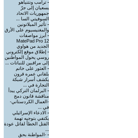
-
ترامب ونتنياهو
يسعيان إلى جرّ
جمهوريات الاتحاد
السوفيتي السا ...
-
تأثير الميلاتونين
والمغنيسيوم على الأرق
-
أبرز مواصفات
MatePad Pro 12
الجديد من هواوي
-
إطلاق موقع إلكتروني
روسي يحول المواطنين
إلى مراقبين للنباتات ...
-
العثور على خاتم
بلقاني عمره قرون
يكشف أسرار شبكة
التجارة في ...
-
البرلمان التركي يبدأ
مناقشة قانون دمج
-العمال الكردستاني-
في ...
-
الادعاء الإسرائيلي
يكتفي بتوجيه تهمة
القتل الخطأ لقاتل عودة
...
-
-المواطنة بحق