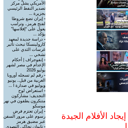
الأمريكي يشلَّ مركز
تصدير النفط الرئيسي
بجزيرة ...
-
إيران تضع شروطا
لفتح هرمز.. وترامب
يعول على “إفلاسها”
يؤكد ...
-
دراسة جديدة لمعهد
كارولينسكا تبحث تأثير
غرسات الثدي على
تشخي ...
-
إنفوجراف | أحكام
الإعدام في مصر لشهر
يوليو 2026
-
رقم لم تسجله أوروبا
الغربية من قبل.. يونيو
ويوليو في صدارة ا ...
-
استعراض لوح
التجديف: مشاركون
متنكرون يطفون في نهر
موسكو
-
إيران تعتزم فرض
جاد الأفلام الجيدة
رسوم على مرور السفن
عبر مضيق هرمز
ا
-
تايوان تحاكي التصدي