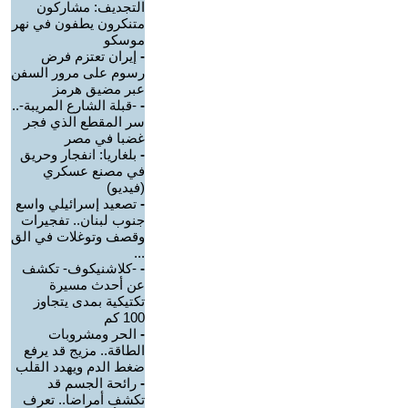
التجديف: مشاركون
متنكرون يطفون في نهر
موسكو
-
إيران تعتزم فرض
رسوم على مرور السفن
عبر مضيق هرمز
-
-قبلة الشارع المريبة-..
سر المقطع الذي فجر
غضبا في مصر
-
بلغاريا: انفجار وحريق
في مصنع عسكري
(فيديو)
-
تصعيد إسرائيلي واسع
جنوب لبنان.. تفجيرات
وقصف وتوغلات في الق
...
-
-كلاشنيكوف- تكشف
عن أحدث مسيرة
تكتيكية بمدى يتجاوز
100 كم
-
الحر ومشروبات
الطاقة.. مزيج قد يرفع
ضغط الدم ويهدد القلب
-
رائحة الجسم قد
تكشف أمراضا.. تعرف