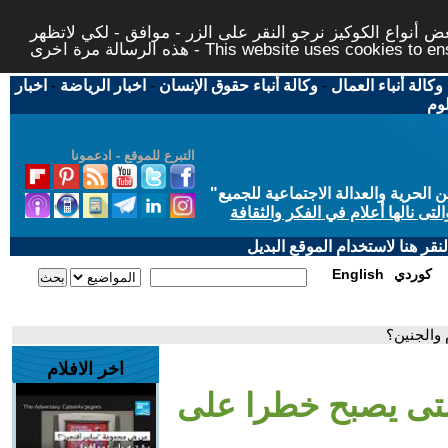
 أنواع الكوكيز نرجو النقر على الزر - موافق - لكي لاتظهر
This website uses cookies to ensure you ge
وكالة أنباء العمال
-
وكالة أنباء حقوق الإنسان
-
اخبار الرياضة
-
اخبار
لوم
التبرع للموقع - ادعمونا
حرية والعدالة الاجتماعية للجميع
"
تى نالها أعلام في الفكر والثقافة
قر هنا لاستخدام الموقع البديل
كوردي
English
 والجنين؟
اخر الافلام
 متى يصبح خطرا على