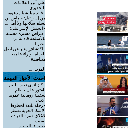
على أبرز العلامات
التحذيري ...
-
قائد ميليشيا مدعومة
من إسرائيل: حماس لن
تسلم سلاحها ولا أمل ...
-
الجيش الإسرائيلي:
اعتراض مسيرة محملة
بالأسلحة قادمة من
مصر إ ...
-
اكتشاف مثير عن أصل
الحياة.. وآراء علمية
متناقضة
المزيد.....
احدث الأخبار المهمة
-
كنز أثري تحت البحر..
العثور على حطام
سفينة رومانية عمرها
أكث ...
-
رحلة تابعة لخطوط
ألاسكا الجوية تضطر
لإغلاق قمرة القيادة
بسبب ...
-
خبراء: الحصار