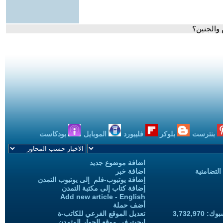
 والجنين؟
بنترست
بلوكر
فليبورد
الموبايل
بودكاست
اضافة موضوع جديد
التضامنية
اضافة خبر
إضافة يوتيوب-فلم إلى يوتيوب التمدن
إضافة كتاب إلى مكتبة التمدن
Add new article - English
أضف حملة
3,732,97
تعديل الموقع الفرعي للكاتب-ة
ابحث في موقع الحوار المتمدن