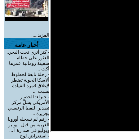
المزيد.....
أخبار عامة
-
كنز أثري تحت البحر..
العثور على حطام
سفينة رومانية عمرها
أكث ...
-
رحلة تابعة لخطوط
ألاسكا الجوية تضطر
لإغلاق قمرة القيادة
بسبب ...
-
خبراء: الحصار
الأمريكي يشلَّ مركز
تصدير النفط الرئيسي
بجزيرة ...
-
رقم لم تسجله أوروبا
الغربية من قبل.. يونيو
ويوليو في صدارة ا ...
-
استعراض لوح