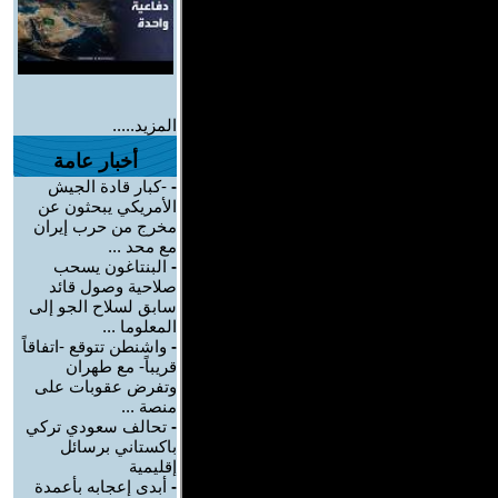
المزيد.....
أخبار عامة
-
-كبار قادة الجيش
الأمريكي يبحثون عن
مخرج من حرب إيران
مع محد ...
-
البنتاغون يسحب
صلاحية وصول قائد
سابق لسلاح الجو إلى
المعلوما ...
-
واشنطن تتوقع -اتفاقاً
قريباً- مع طهران
وتفرض عقوبات على
منصة ...
-
تحالف سعودي تركي
باكستاني برسائل
إقليمية
-
أبدى إعجابه بأعمدة