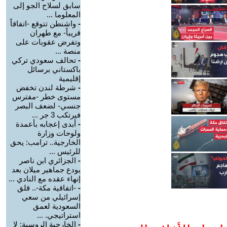
سابق لسلاح الجو إلى
المعلوما ...
-
واشنطن تتوقع -اتفاقاً
قريباً- مع طهران
وتفرض عقوبات على
منصة ...
-
تحالف سعودي تركي
باكستاني برسائل
إقليمية
-
شرطة لندن تخفض
مستوى خطر -مفترس
جنسي- لضعف البصر
فيرتكب 3 جر ...
-
أبدى إعجابه بأعمدة
ولوحات وزارة
الخارجية.. ترامب: يحق
للرئيس ...
-
الجزائري ابن ناصر
يودع جماهير ميلان بعد
إنهاء عقده مع النادي ...
-
-اتفاقية مكة-.. قلق
إسرائيلي من سعي
السعودية لعمق
استراتيجي. ...
-
الخارجية الروسية: لا