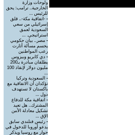
ولوحات وزارة
الخارجية.. ترامب: يحق
للرئيس ...
-
-اتفاقية مكة-.. قلق
إسرائيلي من سعي
السعودية لعمق
استراتيجي. ...
-
مصر.. بيان حكومي
يحسم مسألة أثارت
رعب المواطنين
-
دي كابريو وبيزوس
يطلقان مبادرة بـ200
مليون دولار لإنقاذ 100
...
-
السعودية وتركيا
تؤكدان أن الاتفاقية مع
باكستان لا تستهدف
دول ...
-
اتفاقية مكة للدفاع
المشترك.. هل تعيد
تشكيل معادلة الأمن
الإق ...
-
رئيس فنلندي سابق
يدعو أوروبا للدخول في
حوار مع روسيا ويذكر