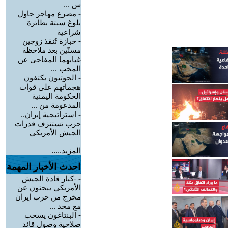
س ...
-
مصرع مهاجر حاول
بلوغ سبتة بطائرة
شراعية
-
خبازة تُنقذ زوجين
مسنّين بعد ملاحظة
غيابهما المفاجئ عن
المخب ...
-
الحوثيون يكثفون
هجماتهم على قوات
الحكومة اليمنية
المدعومة من ...
-
استراتيجية إيران..
حرب تستنزف قدرات
الجيش الأمريكي
المزيد.....
احدث الأخبار المهمة
-
-كبار قادة الجيش
الأمريكي يبحثون عن
مخرج من حرب إيران
مع محد ...
-
البنتاغون يسحب
صلاحية وصول قائد