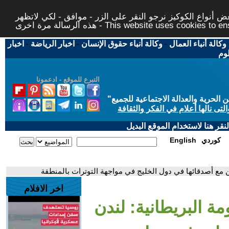
 أنواع الكوكيز نرجو النقر على الزر - موافق - لكي لاتظهر
This website uses cookies to ensure you ge
وكالة أنباء العمال
-
وكالة أنباء حقوق الإنسان
-
اخبار الرياضة
-
اخبار
لوم
التبرع للموقع - ادعمونا
حرية والعدالة الاجتماعية للجميع
"
تى نالها أعلام في الفكر والثقافة
قر هنا لاستخدام الموقع البديل
كوردي
English
ن مع أصدقائها في دول الخليج في مواجهة التوترات بالمنطقة
اخر الافلام
مة البريطانية: لندن