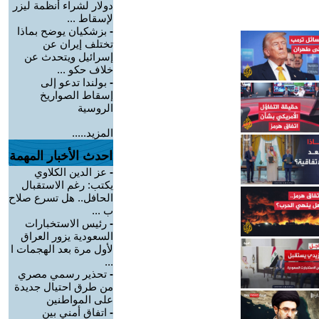
دولار لشراء أنظمة ليزر
لإسقاط ...
-
بزشكيان يوضح بماذا
تختلف إيران عن
إسرائيل ويتحدث عن
خلاف حكو ...
-
بولندا تدعو إلى
إسقاط الصواريخ
الروسية
المزيد.....
احدث الأخبار المهمة
-
عز الدين الكلاوي
يكتب: رغم الاستقبال
الحافل.. هل تسرع صلاح
ب ...
-
رئيس الاستخبارات
السعودية يزور العراق
لأول مرة بعد الهجمات ا
...
-
تحذير رسمي مصري
من طرق احتيال جديدة
على المواطنين
-
اتفاق أمني بين