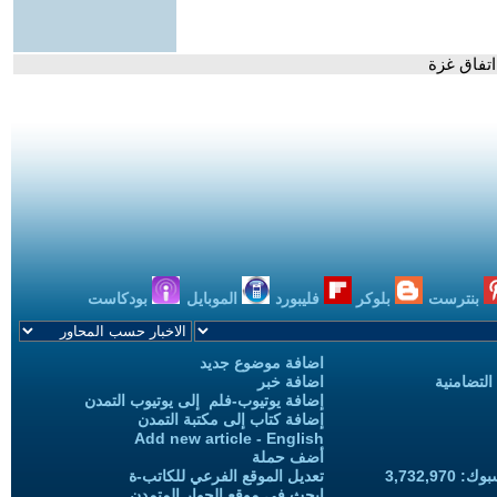
اتفاق غزة
بنترست
بلوكر
فليبورد
الموبايل
بودكاست
اضافة موضوع جديد
التضامنية
اضافة خبر
إضافة يوتيوب-فلم إلى يوتيوب التمدن
إضافة كتاب إلى مكتبة التمدن
Add new article - English
أضف حملة
3,732,97
تعديل الموقع الفرعي للكاتب-ة
ابحث في موقع الحوار المتمدن