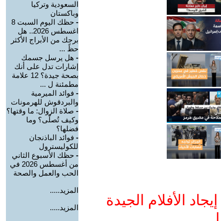
السعودية وتركيا
وباكستان
-
حظك اليوم السبت 8
اغسطس 2026.. هل
برجك من الأبراج الأكثر
حظً ...
-
هل يرسل جسمك
إشارات تدل على أنك
بصحة جيدة؟ 12 علامة
مطمئنة ل ...
-
فوائد الميرمية
والبردقوش للهرمونات
-
صلاة الزوال: ما وقتها؟
وكيف تُصلّى؟ وما
فضلها؟
-
فوائد الباذنجان
للكوليسترول
-
حظك الأسبوع الثاني
من أغسطس 2026 في
الحب والعمل والصحة
المزيد.....
جاد الأفلام الجيدة
المزيد.....
ا