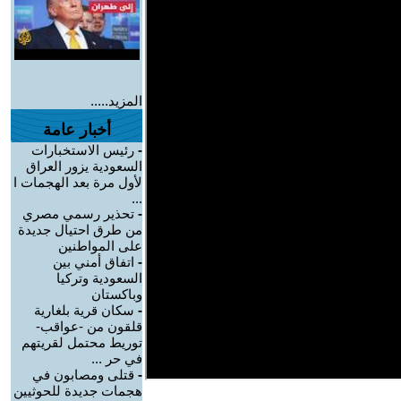
المزيد.....
أخبار عامة
-
رئيس الاستخبارات
السعودية يزور العراق
لأول مرة بعد الهجمات ا
...
-
تحذير رسمي مصري
من طرق احتيال جديدة
على المواطنين
-
اتفاق أمني بين
السعودية وتركيا
وباكستان
-
سكان قرية بلغارية
قلقون من -عواقب-
توريط محتمل لقريتهم
في حر ...
-
قتلى ومصابون في
هجمات جديدة للحوثيين