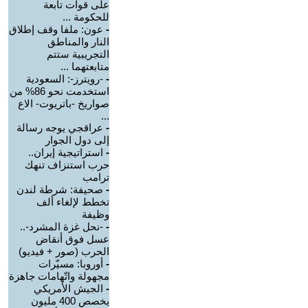
على قوات تابعة
للحكومة ...
-
عون: ملفا وقف إطلاق
النار والمناطق
التجريبية ستتم
متابعتهما ...
-
-رويترز-: السعودية
استخدمت نحو 86% من
صواريخ -باتريوت- الاع
...
-
عراقجي يوجه رسالة
إلى دول الجوار
-
استراتيجية إيران..
حرب استنزاف تنهك
ترامب
-
صحيفة: شرطة لندن
تخطط لإلغاء ألف
وظيفة
-
-نحل غزة المشرد-..
عسل فوق أنقاض
الحرب (صور + فيديو)
-
أوروبا: مسيّرات
مجهولة واتّهامات جاهزة
-
الجيش الأمريكي
يخصص 400 مليون