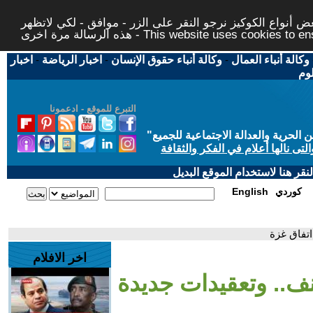
 أنواع الكوكيز نرجو النقر على الزر - موافق - لكي لاتظهر
This website uses cookies to ensure you ge
وكالة أنباء العمال
-
وكالة أنباء حقوق الإنسان
-
اخبار الرياضة
-
اخبار
لوم
التبرع للموقع - ادعمونا
حرية والعدالة الاجتماعية للجميع
"
تى نالها أعلام في الفكر والثقافة
قر هنا لاستخدام الموقع البديل
كوردي
English
اتفاق غزة
اخر الافلام
نف.. وتعقيدات جديدة