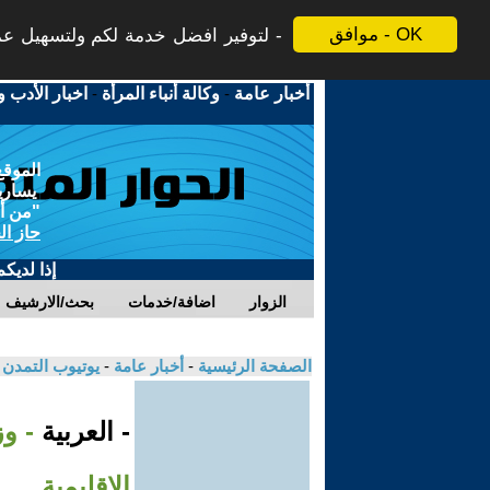
موافق - OK
لتوفير افضل خدمة لكم ولتسهيل عملي
أخبار عامة
-
وكالة أنباء المرأة
-
اخبار الأدب و
الموقع
يسارية
"من أج
حاز ال
إذا لديك
الزوار
اضافة/خدمات
بحث/الارشيف
الصفحة الرئيسية
-
أخبار عامة
-
يوتيوب التمدن
- العربية
- و
الإقليمية