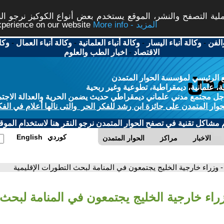
ة التصفح والنشر، الموقع يستخدم بعض أنواع الكوكيز نرجو النق
More info - المزيد
experience on our website
الفن
-
وكالة أنباء اليسار
-
وكالة أنباء العلمانية
-
وكالة أنباء العمال
-
وكا
الاقتصاد
-
اخبار الطب والعلوم
 الرئيسي لمؤسسة الحوار المتمدن
، علمانية، ديمقراطية، تطوعية وغير ربحية
ل مجتمع مدني علماني ديمقراطي حديث يضمن الحرية والعدالة الاجتم
حوار المتمدن على جائزة ابن رشد للفكر الحر والتى نالها أعلام في الفك
م مشاكل تقنية في تصفح الحوار المتمدن نرجو النقر هنا لاستخدام الموقع
كوردي
English
الاخبار
مراكز
الحوار المتمدن
- وزراء خارجية الخليج يجتمعون في المنامة لبحث التطورات الإقليمية
زراء خارجية الخليج يجتمعون في المنامة لبحث