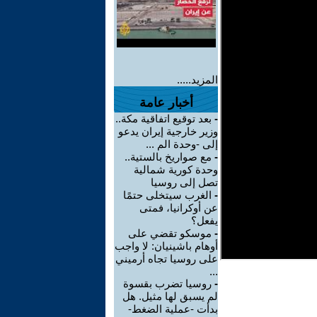
المزيد.....
أخبار عامة
-
بعد توقيع اتفاقية مكة..
وزير خارجية إيران يدعو
إلى -وحدة الم ...
-
مع صواريخ بالستية..
وحدة كورية شمالية
تصل إلى روسيا
-
الغرب سيتخلى حتمًا
عن أوكرانيا، فمتى
يفعل؟
-
موسكو تقضي على
أوهام باشينيان: لا واجب
على روسيا تجاه أرميني
...
-
روسيا تضرب بقسوة
لم يسبق لها مثيل. هل
بدأت -عملية الضغط-