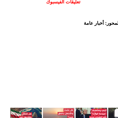
تعليقات الفيسبوك
محور: أخبار عامة