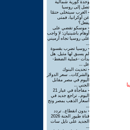
وحدة كورية شمالية
تصل إلى روسيا
-
الغرب سيتخلى حتمًا
عن أوكرانيا، فمتى
يفعل؟
-
موسكو تقضي على
أوهام باشينيان: لا واجب
على روسيا تجاه أرميني
...
-
روسيا تضرب بقسوة
لم يسبق لها مثيل. هل
بدأت -عملية الضغط-
عل ...
-
تحديث البنوك
والشركات.. سعر الدولار
اليوم في مصر مقابل
ا
الجني ...
-
مفاجأة في عيار 21
اليوم.. تراجع جديد في
أسعار الذهب بمصر وتح
...
-
بدون انقطاع.. تردد
قناة طيور الجنة 2026
الجديد على نايل سات
...