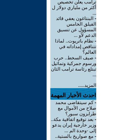
ترامب يعلن تخصيص
أكثر من ملياري دولار ل
...
-
البنتاغون يعفي قائد
الفيلق الخامس
المسؤول عن تنسيق
الدعم لأو ...
-
نظام باتريوت.. لماذا
تتناقص إمداداته في
العالم؟
-
صيف السخط.. حرب
ورسوم جمركية وتماثيل
تبتلع رئاسة ترامب الثان
...
المزيد.....
احدث الأخبار المهمة
-
كم سيتقاضى محمد
صلاح من الأموال مع
طرابزون سبور؟
-
بعد توقيع اتفاقية مكة..
وزير خارجية إيران يدعو
إلى -وحدة الم ...
-
مع صواريخ بالستية..