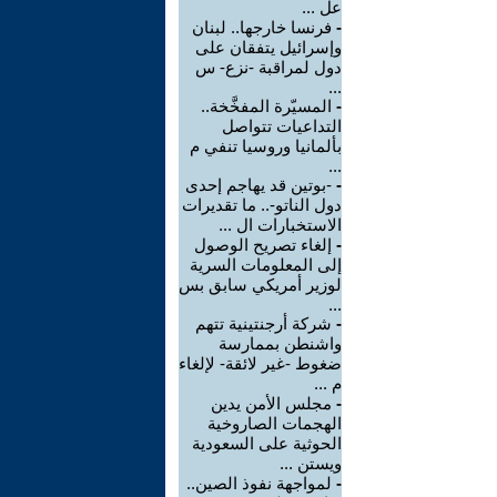
عل ...
-
فرنسا خارجها.. لبنان
وإسرائيل يتفقان على
دول لمراقبة -نزع- س
...
-
المسيّرة المفخَّخة..
التداعيات تتواصل
بألمانيا وروسيا تنفي م
...
-
-بوتين قد يهاجم إحدى
دول الناتو-.. ما تقديرات
الاستخبارات ال ...
-
إلغاء تصريح الوصول
إلى المعلومات السرية
لوزير أمريكي سابق بس
...
-
شركة أرجنتينية تتهم
واشنطن بممارسة
ضغوط -غير لائقة- لإلغاء
م ...
-
مجلس الأمن يدين
الهجمات الصاروخية
الحوثية على السعودية
ويستن ...
-
لمواجهة نفوذ الصين..