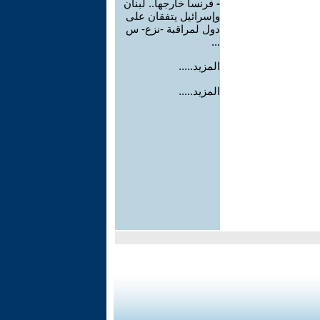
-
فرنسا خارجها.. لبنان
وإسرائيل يتفقان على
دول لمراقبة -نزع- س
...
المزيد.....
المزيد.....