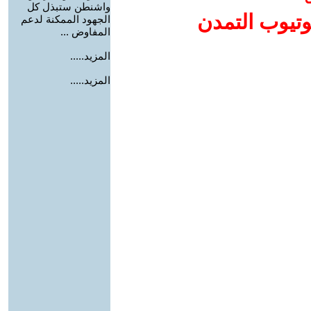
واشنطن ستبذل كل
وتيوب التمدن
الجهود الممكنة لدعم
المفاوض ...
المزيد.....
المزيد.....