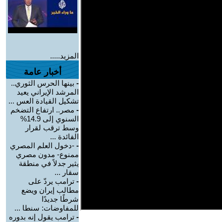
المزيد.....
أخبار عامة
-
بينها الحرس الثوري..
المرشد الإيراني يعيد
تشكيل القيادة العس ...
-
مصر.. ارتفاع التضخم
السنوي إلى 14.9%
وسط ترقب لقرار
الفائدة ...
-
-دخول العلم المصري
ممنوع- مدون مصري
يثير جدلاً في منطقة
سقار ...
-
ترامب يردّ على
مطالب إيران ويضع
شرطًا جديدًا
للمفاوضات: سنطا ...
-
ترامب يقول إنه بدوره