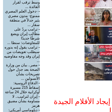
وسط ترقب لقرار
الفائدة ...
-
-دخول العلم المصري
ممنوع- مدون مصري
يثير جدلاً في منطقة
سقار ...
-
ترامب يردّ على
مطالب إيران ويضع
شرطًا جديدًا
للمفاوضات: سنطا ...
-
ترامب يقول إنه بدوره
سيطلب تعويضات من
إيران وقد وجه مفاوضيه
...
-
مصر.. بيان من وزارة
الصحة بعد جدل حول
تصريحات بشأن
الأنسولين ...
-
الدفاع الروسية:
إسقاط 215 مسيرة
أوكرانية خلال 24 ساعة
-
إيران لترامب.. لا
جاد الأفلام الجيدة
مساومة بشأن مضيق
هرمز
ا
-
دبلوماسي أمريكي: