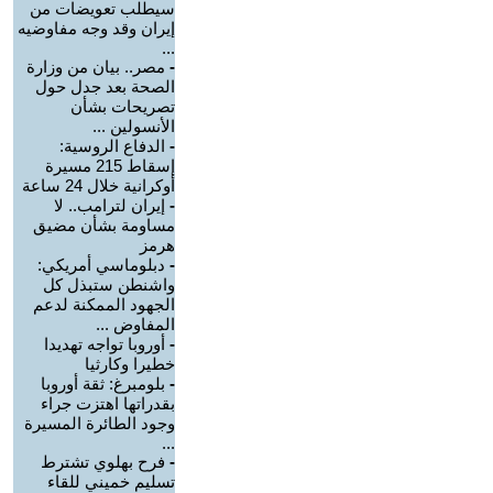
سيطلب تعويضات من
إيران وقد وجه مفاوضيه
...
-
مصر.. بيان من وزارة
الصحة بعد جدل حول
تصريحات بشأن
الأنسولين ...
-
الدفاع الروسية:
إسقاط 215 مسيرة
أوكرانية خلال 24 ساعة
-
إيران لترامب.. لا
مساومة بشأن مضيق
هرمز
-
دبلوماسي أمريكي:
واشنطن ستبذل كل
الجهود الممكنة لدعم
المفاوض ...
-
أوروبا تواجه تهديدا
خطيرا وكارثيا
-
بلومبرغ: ثقة أوروبا
بقدراتها اهتزت جراء
وجود الطائرة المسيرة
...
-
فرح بهلوي تشترط
تسليم خميني للقاء