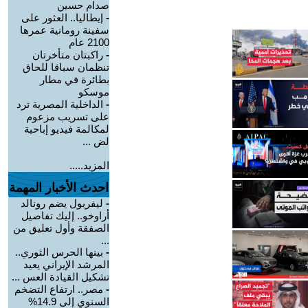
صدام حسين
-
إيطاليا.. العثور على
سفينة رومانية عمرها
2100 عام
-
راكبتان متأخرتان
تنظمان سباقا للحاق
بطائرة في مطار
موسكو
-
الداخلية المصرية ترد
على تسريب مزعوم
لمكالمة فيديو إباحية
لض ...
المزيد.....
احدث الأخبار المهمة
-
ليفربول يضم رونالد
أراوخو.. إليك تفاصيل
الصفقة وأول تعليق من
...
-
بينها الحرس الثوري..
المرشد الإيراني يعيد
تشكيل القيادة العس ...
-
مصر.. ارتفاع التضخم
السنوي إلى 14.9%