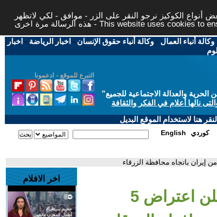
 أنواع الكوكيز نرجو النقر على الزر - موافق - لكي لاتظهر
This website uses cookies to ensure you ge
وكالة أنباء العمال
-
وكالة أنباء حقوق الإنسان
-
اخبار الرياضة
-
اخبار
لوم
التبرع للموقع - ادعمونا
حرية والعدالة الاجتماعية للجميع
"
تى نالها أعلام في الفكر والثقافة
قر هنا لاستخدام الموقع البديل
كوردي
English
اخر الافلام
- الجيش الأردني يعلن اعتراض 5