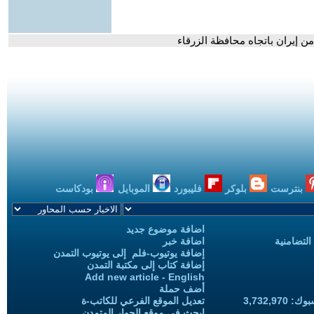
بنترست
بلوكر
فليبورد
الموبايل
بودكاست
اضافة موضوع جديد
التضامنية
اضافة خبر
إضافة يوتيوب-فلم إلى يوتيوب التمدن
إضافة كتاب إلى مكتبة التمدن
Add new article - English
أضف حملة
3,732,97
تعديل الموقع الفرعي للكاتب-ة
ابحث في موقع الحوار المتمدن