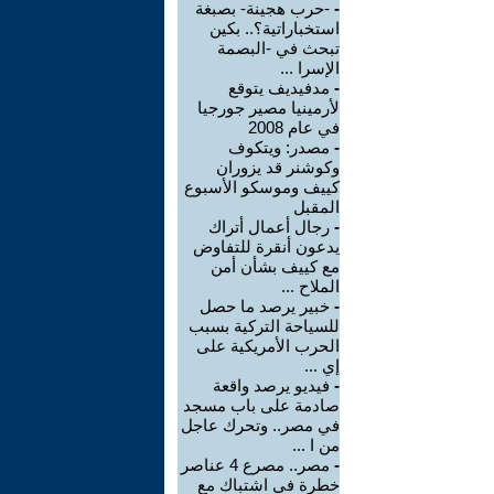
-
-حرب هجينة- بصبغة
استخباراتية؟.. بكين
تبحث في -البصمة
الإسرا ...
-
مدفيديف يتوقع
لأرمينيا مصير جورجيا
في عام 2008
-
مصدر: ويتكوف
وكوشنر قد يزوران
كييف وموسكو الأسبوع
المقبل
-
رجال أعمال أتراك
يدعون أنقرة للتفاوض
مع كييف بشأن أمن
الملاح ...
-
خبير يرصد ما حصل
للسياحة التركية بسبب
الحرب الأمريكية على
إي ...
-
فيديو يرصد واقعة
صادمة على باب مسجد
في مصر.. وتحرك عاجل
من ا ...
-
مصر.. مصرع 4 عناصر
خطرة في اشتباك مع