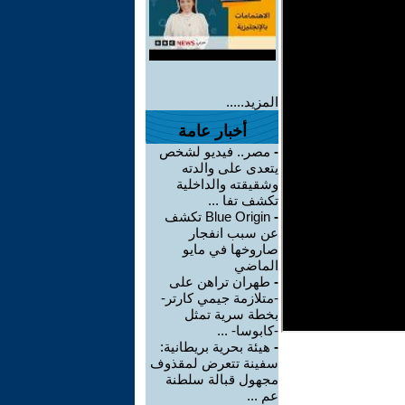
المزيد.....
أخبار عامة
-
مصر.. فيديو لشخص
يتعدى على والدته
وشقيقته والداخلية
تكشف تفا ...
-
Blue Origin تكشف
عن سبب انفجار
صاروخها في مايو
الماضي
-
طهران تراهن على
-متلازمة جيمي كارتر-
بخطة سرية تمثل
-كابوسا- ...
-
هيئة بحرية بريطانية:
سفينة تتعرض لمقذوف
مجهول قبالة سلطنة
عم ...