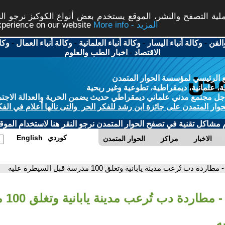
ة التصفح والنشر، الموقع يستخدم بعض أنواع الكوكيز نرجو النق
More info - المزيد
experience on our website
الفن
-
وكالة أنباء اليسار
-
وكالة أنباء العلمانية
-
وكالة أنباء العمال
-
وكا
الاقتصاد
-
اخبار الطب والعلوم
 الرئيسي لمؤسسة الحوار المتمدن
، علمانية، ديمقراطية، تطوعية وغير ربحية
ل مجتمع مدني علماني ديمقراطي حديث يضمن الحرية والعدالة الاجتم
حوار المتمدن على جائزة ابن رشد للفكر الحر والتى نالها أعلام في الفك
م مشاكل تقنية في تصفح الحوار المتمدن نرجو النقر هنا لاستخدام الموقع
كوردي
English
الاخبار
مراكز
الحوار المتمدن
- مطاردة دب تُرعب مدينة يابانية وتغلق 100 مدرسة قبل السيطرة عليه
- مطار
ه