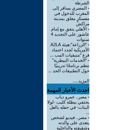
الشرطة
-
المصري يسافر إلى
المغرب للدخول في
معسكرٍ مغلق بمدينة
مراكش
-
الأهلي يتفق مع إمام
عاشور على التجديد 4
سنوات
-
“الزراعة”:هيئة A2LA
الأمريكية تُجدد اعتماد
فرع “متبقيات المب ...
-
“الخدمات البيطرية”
تنظم برنامجًا تدريبيًا
حول التطبيقات الحد ...
المزيد.....
احدث الأخبار المهمة
-
مصر.. عمرو دياب
يحتفي ببطلة كليب -لولا
البنات- في حفله بالعل
...
-
مصر.. فيديو لشخص
يتعدى على والدته
وشقيقته والداخلية