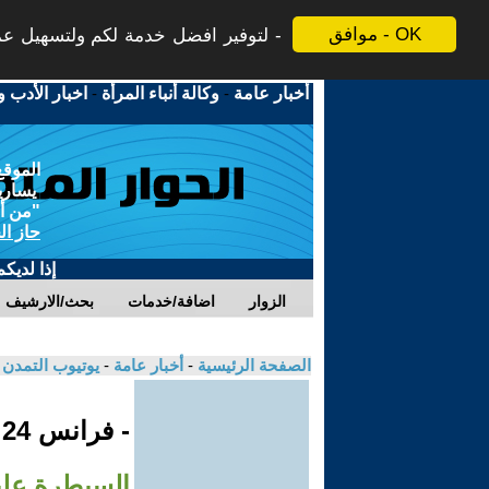
موافق - OK
لتوفير افضل خدمة لكم ولتسهيل عملي
أخبار عامة
-
وكالة أنباء المرأة
-
اخبار الأدب و
الموقع
يسارية
"من أج
حاز ال
إذا لديك
الزوار
اضافة/خدمات
بحث/الارشيف
الصفحة الرئيسية
-
أخبار عامة
-
يوتيوب التمدن
- فرانس 24
السيطرة علي