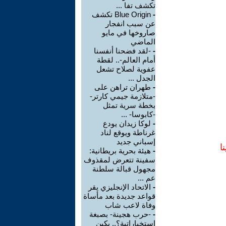
تكشف تفا ...
-
Blue Origin تكشف
عن سبب انفجار
صاروخها في مايو
الماضي
-
-لقد فضحنا أنفسنا
أمام العالم-.. لقطة
عفوية لصلاح تشعل
الجدل ...
-
طهران تراهن على
-متلازمة جيمي كارتر-
بخطة سرية تمثل
-كابوسا- ...
-
لوكا زيدان يودع
غرناطة ويوقع لناد
إسباني جديد
ا
-
هيئة بحرية بريطانية:
سفينة تتعرض لمقذوف
مجهول قبالة سلطنة
عم ...
-
الاتحاد الإنجليزي يقر
قواعد جديدة بعد مأساة
وفاة لاعب شاب
-
-حرب هجينة- بصبغة
استخباراتية؟.. بكين