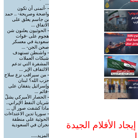
...
-
-أتمنى أن تكون
واضحة وصريحة- .. حمد
بن جاسم يعلق على
الاتفاق ...
-
الحوثيون يعلنون شن
هجوم على -قوات
سعودية في معسكر
صحن الجن- ...
-
واشنطن تستهدف
شبكات العملات
المشفرة التي تدعم
الالتفاف الإير ...
-
من سيراقب نزع سلاح
حزب الله؟ لبنان
وإسرائيل يتفقان على
-قائم ...
-
الحصار الأميركي يشلّ
شريان النفط الإيراني..
ماذا كشفت صور ال ...
-
سوريا تدين الاعتداءات
الحوثية على منطقة
جاد الأفلام الجيدة
نجران في السعودية
ا
المزيد.....