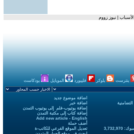
لأسباب | نيوز زووم
بنترست
بلوكر
فليبورد
الموبايل
بودكاست
اضافة موضوع جديد
التضامنية
اضافة خبر
إضافة يوتيوب-فلم إلى يوتيوب التمدن
إضافة كتاب إلى مكتبة التمدن
Add new article - English
أضف حملة
3,732,97
تعديل الموقع الفرعي للكاتب-ة
ابحث في موقع الحوار المتمدن