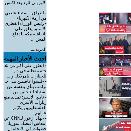
الأوروبي للرد بعد اكتش
...
-
العراق.. استياء شعبي
من أزمة الكهرباء
-
رئيس الوزراء القطري
الأسبق يعلق على
-اتفاقية مكة للدفاع
المش ...
المزيد.....
احدث الأخبار المهمة
-
العثور على أكثر من 50
جثة متحللة في دار
للجنازات بأمريكا.. و ...
-
-ليسوا غاضبين مني-..
ترامب ينأى بنفسه عن
استياء الناخبين من ...
-
نادي الأسير: تمديد منع
زيارات الأسرى
الفلسطينيين يكرّس
عزلهم ...
-
جهاد أزعور لـCNN عن
انتعاش اقتصاد سوريا:
خطوات في الاتجاه ال