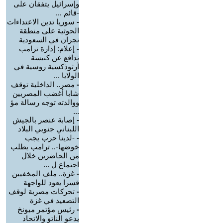
وإسرائيل يتفقان على
-قائم ...
-
سوريا تدين الاعتداءات
الحوثية على منطقة
نجران في السعودية
-
إعلام: إدارة ترامب
تدافع عن كنيسة
أرثوذكسية روسية في
الولايا ...
-
مصر.. الداخلية توقف
شابا أغضب المصريين
ووالدته توجه رسالة مؤ
...
-
إصابة عنصر بالجيش
اللبناني جنوبي البلاد
-
-لدينا حرب يجب
خوضها-.. ترامب يطلب
من الحاضرين خلال
اجتماع ل ...
-
غزة.. ملف المخفيين
قسرا يعود للواجهة
-
تحركات مصرية لوقف
التصعيد في غزة
-
رئيس مؤتمر ميونخ
يدعو الناتو والاتحاد