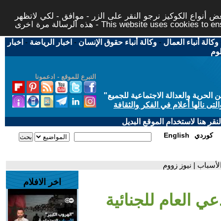
 أنواع الكوكيز نرجو النقر على الزر - موافق - لكي لاتظهر
This website uses cookies to ensure you ge
وكالة أنباء العمال
-
وكالة أنباء حقوق الإنسان
-
اخبار الرياضة
-
اخبار
لوم
التبرع للموقع - ادعمونا
حرية والعدالة الاجتماعية للجميع
"
تى نالها أعلام في الفكر والثقافة
قر هنا لاستخدام الموقع البديل
كوردي
English
لأسباب | نيوز زووم
اخر الافلام
ي العام للجنائية