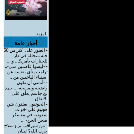
المزيد.....
أخبار عامة
-
العثور على أكثر من 50
جثة متحللة في دار
للجنازات بأمريكا.. و ...
-
-ليسوا غاضبين مني-..
ترامب ينأى بنفسه عن
استياء الناخبين من ...
-
-أتمنى أن تكون
واضحة وصريحة- .. حمد
بن جاسم يعلق على
الاتفاق ...
-
الحوثيون يعلنون شن
هجوم على -قوات
سعودية في معسكر
صحن الجن- ...
-
من سيراقب نزع سلاح
حزب الله؟ لبنان