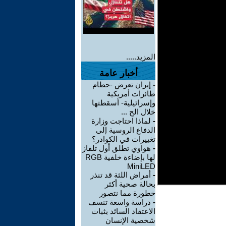
المزيد.....
أخبار عامة
-
إيران تعرض -حطام
طائرات أمريكية
وإسرائيلية- أسقطتها
خلال الح ...
-
لماذا احتاجت وزارة
الدفاع الروسية إلى
تغييرات في الكوادر؟
-
هواوي تطلق أول تلفاز
لها بإضاءة خلفية RGB
MiniLED
-
أمراض اللثة قد تنذر
بحالة صحية أكثر
خطورة مما نتصور
-
دراسة واسعة تنسف
الاعتقاد السائد بثبات
شخصية الإنسان