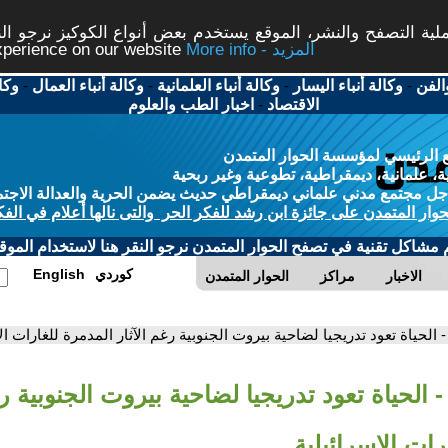
ة التصفح والنشر، الموقع يستخدم بعض أنواع الكوكيز نرجو النق
More info - المزيد
experience on our website
الفن
-
وكالة أنباء اليسار
-
وكالة أنباء العلمانية
-
وكالة أنباء العمال
-
وكا
الاقتصاد
-
اخبار الطب والعلوم
 الرئيسي لمؤسسة الحوار المتمدن
، علمانية، ديمقراطية، تطوعية وغير ربحية
ل مجتمع مدني علماني ديمقراطي حديث يضمن الحرية والعدالة الاجتم
حوار المتمدن على جائزة ابن رشد للفكر الحر والتى نالها أعلام في الفك
م مشاكل تقنية في تصفح الحوار المتمدن نرجو النقر هنا لاستخدام الموقع
كوردي
English
الاخبار
مراكز
الحوار المتمدن
- الحياة تعود تدريجيا لضاحية بيروت الجنوبية رغم الآثار المدمرة للغارات ال
- الحياة تعود تدريجيا لضاحية بيروت الجنوبية رغ
رات الإسرائيلية