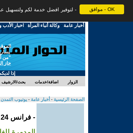
موافق - OK
لتوفير افضل خدمة لكم ولتسهيل عملي
أخبار عامة
-
وكالة أنباء المرأة
-
اخبار الأدب و
الموقع
يسارية
"من أج
حاز ال
إذا لديك
الزوار
اضافة/خدمات
بحث/الارشيف
الصفحة الرئيسية
-
أخبار عامة
-
يوتيوب التمدن
- فرانس 24
المدمرة للغا