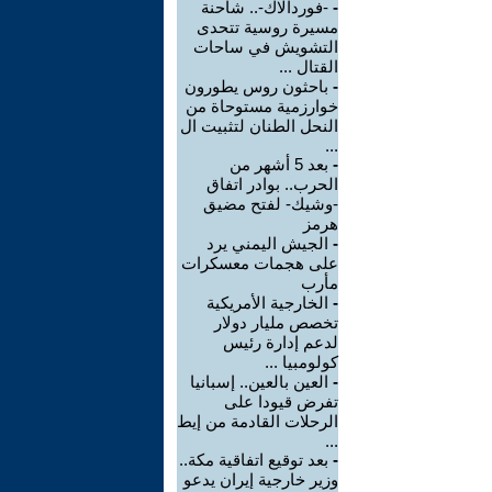
-
-فوردالاك-.. شاحنة
مسيرة روسية تتحدى
التشويش في ساحات
القتال ...
-
باحثون روس يطورون
خوارزمية مستوحاة من
النحل الطنان لتثبيت ال
...
-
بعد 5 أشهر من
الحرب.. بوادر اتفاق
-وشيك- لفتح مضيق
هرمز
-
الجيش اليمني يرد
على هجمات معسكرات
مأرب
-
الخارجية الأمريكية
تخصص مليار دولار
لدعم إدارة رئيس
كولومبيا ...
-
العين بالعين.. إسبانيا
تفرض قيودا على
الرحلات القادمة من إيط
...
-
بعد توقيع اتفاقية مكة..
وزير خارجية إيران يدعو