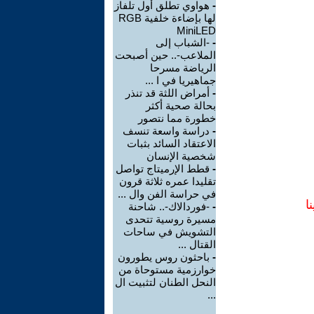
-
هواوي تطلق أول تلفاز
لها بإضاءة خلفية RGB
MiniLED
-
-الشباب إلى
الملاعب-.. حين أصبحت
الرياضة مسرحا
جماهيريا في ا ...
-
أمراض اللثة قد تنذر
بحالة صحية أكثر
خطورة مما نتصور
-
دراسة واسعة تنسف
الاعتقاد السائد بثبات
شخصية الإنسان
-
قطط الإرميتاج تواصل
تقليدا عمره ثلاثة قرون
في حراسة الفن وال ...
ا
-
-فوردالاك-.. شاحنة
مسيرة روسية تتحدى
التشويش في ساحات
القتال ...
-
باحثون روس يطورون
خوارزمية مستوحاة من
النحل الطنان لتثبيت ال
...