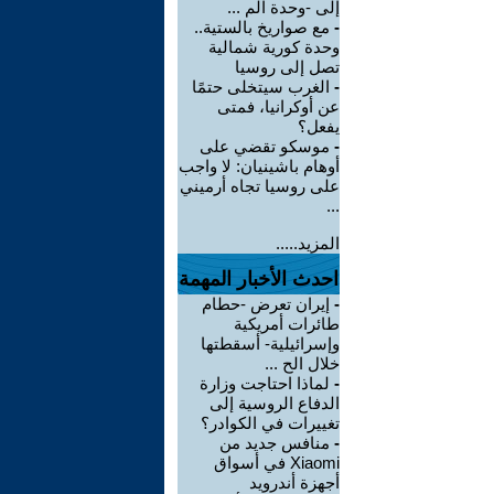
إلى -وحدة الم ...
-
مع صواريخ بالستية..
وحدة كورية شمالية
تصل إلى روسيا
-
الغرب سيتخلى حتمًا
عن أوكرانيا، فمتى
يفعل؟
-
موسكو تقضي على
أوهام باشينيان: لا واجب
على روسيا تجاه أرميني
...
المزيد.....
احدث الأخبار المهمة
-
إيران تعرض -حطام
طائرات أمريكية
وإسرائيلية- أسقطتها
خلال الح ...
-
لماذا احتاجت وزارة
الدفاع الروسية إلى
تغييرات في الكوادر؟
-
منافس جديد من
Xiaomi في أسواق
أجهزة أندرويد