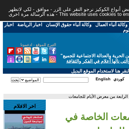
 أنواع الكوكيز نرجو النقر على الزر - موافق - لكي لاتظهر
This website uses cookies to ensure you ge
وكالة أنباء العمال
-
وكالة أنباء حقوق الإنسان
-
اخبار الرياضة
-
اخبار
لوم
التبرع للموقع - ادعمونا
حرية والعدالة الاجتماعية للجميع
"
تى نالها أعلام في الفكر والثقافة
قر هنا لاستخدام الموقع البديل
كوردي
English
اخر الافلام
امعات الخاصة في