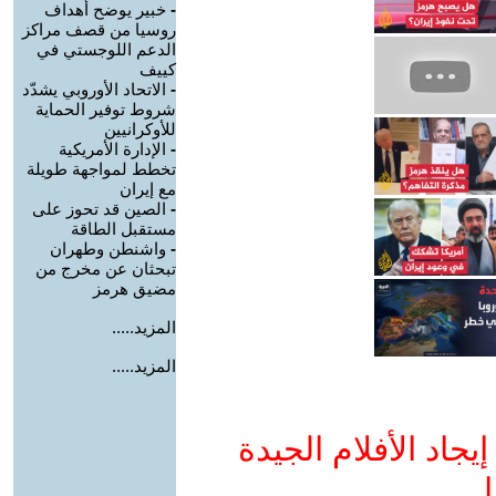
-
خبير يوضح أهداف
روسيا من قصف مراكز
الدعم اللوجستي في
كييف
-
الاتحاد الأوروبي يشدّد
شروط توفير الحماية
للأوكرانيين
-
الإدارة الأمريكية
تخطط لمواجهة طويلة
مع إيران
-
الصين قد تحوز على
مستقبل الطاقة
-
واشنطن وطهران
تبحثان عن مخرج من
مضيق هرمز
المزيد.....
المزيد.....
جاد الأفلام الجيدة
ا