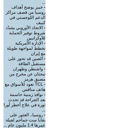
...
-
خبير يوضح أهداف
روسيا من قصف مراكز
الدعم اللوجستي في
كييف
-
الاتحاد الأوروبي يشدّد
شروط توفير الحماية
للأوكرانيين
-
الإدارة الأمريكية
تخطط لمواجهة طويلة
مع إيران
-
الصين قد تحوز على
مستقبل الطاقة
-
واشنطن وطهران
تبحثان عن مخرج من
مضيق هرمز
-
TCL تعود للأسواق مع
هاتف منافس
-
نوافذ زمنية حاسمة
بعد الجراحة قد تحدث
ثورة في علاج أخطر أورا
...
-
روسيا.. العثور على
بقايا ست جماجم لفيلة
عمرها 1.4 مليون عام ...