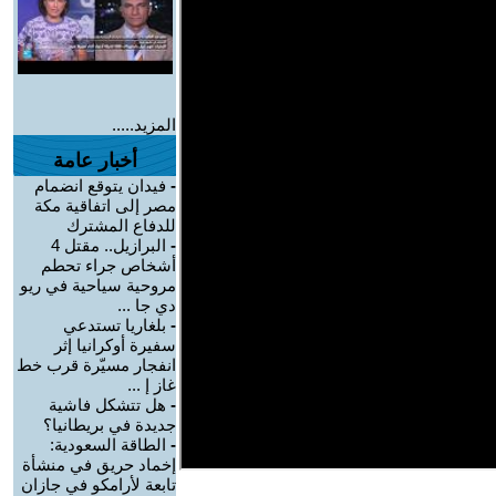
المزيد.....
أخبار عامة
-
فيدان يتوقع انضمام
مصر إلى اتفاقية مكة
للدفاع المشترك
-
البرازيل.. مقتل 4
أشخاص جراء تحطم
مروحية سياحية في ريو
دي جا ...
-
بلغاريا تستدعي
سفيرة أوكرانيا إثر
انفجار مسيّرة قرب خط
غاز إ ...
-
هل تتشكل فاشية
جديدة في بريطانيا؟
-
الطاقة السعودية:
إخماد حريق في منشأة
تابعة لأرامكو في جازان