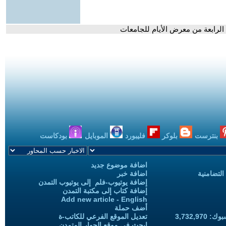
بنترست
بلوكر
فليبورد
الموبايل
بودكاست
اضافة موضوع جديد
التضامنية
اضافة خبر
إضافة يوتيوب-فلم إلى يوتيوب التمدن
إضافة كتاب إلى مكتبة التمدن
Add new article - English
أضف حملة
3,732,97
تعديل الموقع الفرعي للكاتب-ة
ابحث في موقع الحوار المتمدن