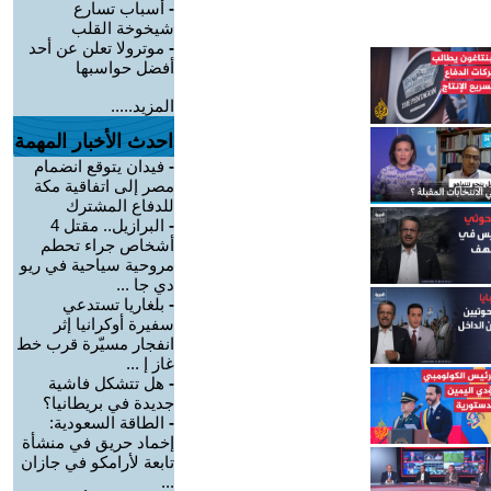
-
أسباب تسارع
شيخوخة القلب
-
موترولا تعلن عن أحد
أفضل حواسبها
المزيد.....
احدث الأخبار المهمة
-
فيدان يتوقع انضمام
مصر إلى اتفاقية مكة
للدفاع المشترك
-
البرازيل.. مقتل 4
أشخاص جراء تحطم
مروحية سياحية في ريو
دي جا ...
-
بلغاريا تستدعي
سفيرة أوكرانيا إثر
انفجار مسيّرة قرب خط
غاز إ ...
-
هل تتشكل فاشية
جديدة في بريطانيا؟
-
الطاقة السعودية:
إخماد حريق في منشأة
تابعة لأرامكو في جازان
...