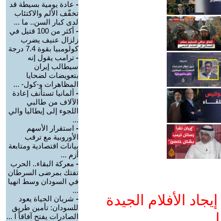
-
عادة يومية بسيطة قد
تخفّف الألم والاكتئاب
لدى كبار السن.. ما ...
-
أكثر من 100 قتيل في
زلزال عنيف يضرب
كولومبيا بقوة 7.4 درجة
-
ترامب يقول إنه
سيطالب إيران
بتعويضات لضحايا
المظاهرات و-كول- ...
-
ألمانيا تستأنف إعادة
الآلاف من طالبي
اللجوء إلى إيطاليا والي
...
-
استقرار الأسهم
الأوروبية مع ترقب
بيانات اقتصادية ومتابعة
أزم ...
-
معركة البقاء.. الحرب
تفتك بمرضى السرطان
في السودان وسط انهيا
...
جاد الأفلام الجيدة
-
شريان الحياة يعود
للسودان: تأمين طريق
ا
الصادرات يفتح آفاقاً ا ...