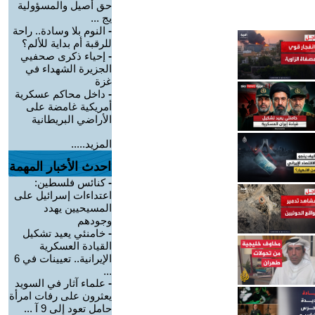
حق أصيل والمسؤولية
يج ...
-
النوم بلا وسادة.. راحة
للرقبة أم بداية للألم؟
-
إحياء ذكرى صحفيي
الجزيرة الشهداء في
غزة
-
داخل محاكم عسكرية
أمريكية غامضة على
الأراضي البريطانية
المزيد.....
احدث الأخبار المهمة
-
كنائس فلسطين:
اعتداءات إسرائيل على
المسيحيين يهدد
وجودهم
-
خامنئي يعيد تشكيل
القيادة العسكرية
الإيرانية.. تعيينات في 6
...
-
علماء آثار في السويد
يعثرون على رفات امرأة
حامل تعود إلى 9 آ ...