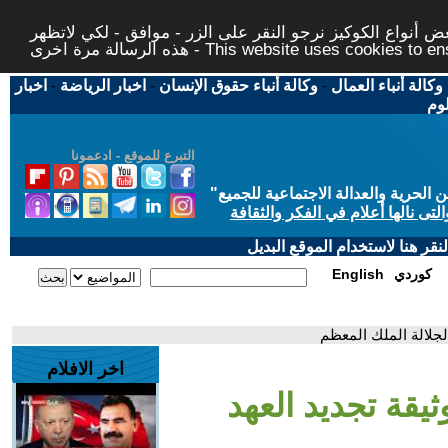
 أنواع الكوكيز نرجو النقر على الزر - موافق - لكي لاتظهر
This website uses cookies to ensure you ge
وكالة أنباء العمال
-
وكالة أنباء حقوق الإنسان
-
اخبار الرياضة
-
اخبار
لوم
التبرع للموقع - ادعمونا
حرية والعدالة الاجتماعية للجميع
"
تى نالها أعلام في الفكر والثقافة
قر هنا لاستخدام الموقع البديل
كوردي
English
 لجلالة الملك المعظم
اخر الافلام
ثيقة تجديد العهد