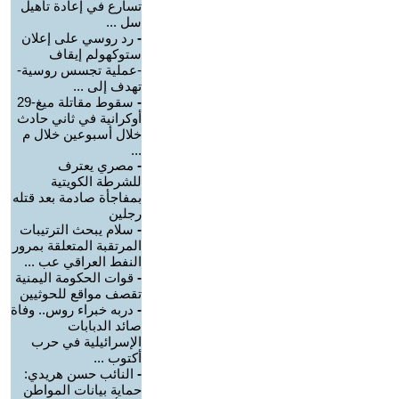
تسارع في إعادة تأهيل
سل ...
-
رد روسي على إعلان
ستوكهولم إيقاف
-عملية تجسس روسية-
تهدف إلى ...
-
سقوط مقاتلة ميغ-29
أوكرانية في ثاني حادث
خلال أسبوعين خلال م
...
-
مصري يعترف
للشرطة الكويتية
بمفاجأة صادمة بعد قتله
رجلين
-
سلام يبحث الترتيبات
المرتقبة المتعلقة بمرور
النفط العراقي عب ...
-
قوات الحكومة اليمنية
تقصف مواقع للحوثيين
-
دربه خبراء روس.. وفاة
صائد الدبابات
الإسرائيلية في حرب
أكتوب ...
-
النائب حسن هريدي:
حماية بيانات المواطن