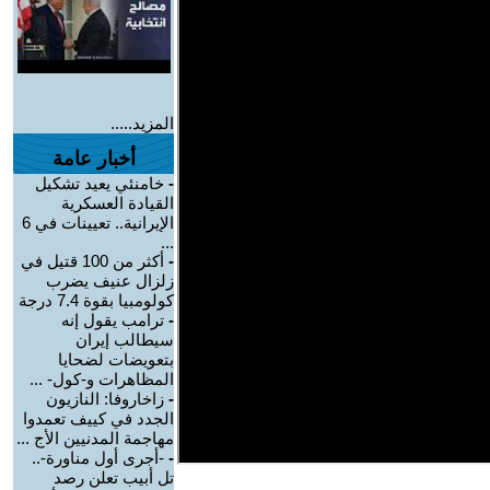
المزيد.....
أخبار عامة
-
خامنئي يعيد تشكيل
القيادة العسكرية
الإيرانية.. تعيينات في 6
...
-
أكثر من 100 قتيل في
زلزال عنيف يضرب
كولومبيا بقوة 7.4 درجة
-
ترامب يقول إنه
سيطالب إيران
بتعويضات لضحايا
المظاهرات و-كول- ...
-
زاخاروفا: النازيون
الجدد في كييف تعمدوا
مهاجمة المدنيين الأج ...
-
-أجرى أول مناورة-..
تل أبيب تعلن رصد