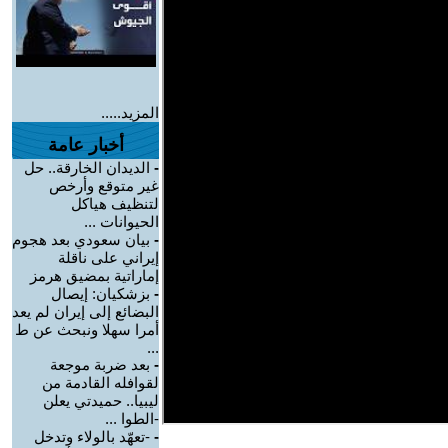
المزيد.....
أخبار عامة
-
الديدان الخارقة.. حل
غير متوقع وأرخص
لتنظيف هياكل
الحيوانات ...
-
بيان سعودي بعد هجوم
إيراني على ناقلة
إماراتية بمضيق هرمز
-
بزشكيان: إيصال
البضائع إلى إيران لم يعد
أمرا سهلا ونبحث عن ط
...
-
بعد ضربة موجعة
لقوافله القادمة من
ليبيا.. حميدتي يعلن
-الطوا ...
-
-تعهّد بالولاء وتدخل