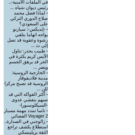
في الملفات الأمنية-..
رئيس ديوان نتنياه ...
-
لماذا فضل محمد
صلاح الدوري التركي
على السعودي؟
-
-إنديكس-: سيارتو
يواجه اتهاما بتلقي
رشوة وعقوبة قد تصل
إلى ث ...
-
طبيب يحذر: تناول
الآيس كريم بكثرة في
الحر قد يرهق الجسم
ويضر ...
-
الخارجية الروسية:
مدينة فلاديقوقاز
الروسية قد تصبح مركزا
للن ...
-
أكثر الفواكه التي قد
تسهم بتفشي عدوى
-السيكلوسبورا-
-
ناسا تمدد مهمة مسبار
Voyager 2 الفضائي
-
زالوجني في الصدارة..
استطلاع يكشف تراجع
الثقة بزيلينسكي