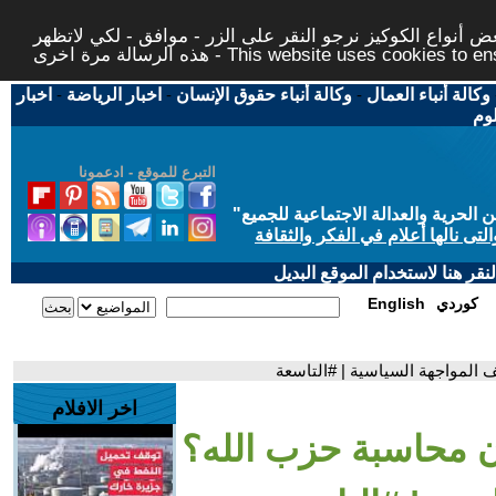
 أنواع الكوكيز نرجو النقر على الزر - موافق - لكي لاتظهر
This website uses cookies to ensure you ge
وكالة أنباء العمال
-
وكالة أنباء حقوق الإنسان
-
اخبار الرياضة
-
اخبار
لوم
التبرع للموقع - ادعمونا
حرية والعدالة الاجتماعية للجميع
"
تى نالها أعلام في الفكر والثقافة
قر هنا لاستخدام الموقع البديل
كوردي
English
 المواجهة السياسية | #التاسعة
اخر الافلام
ان محاسبة حزب الله؟