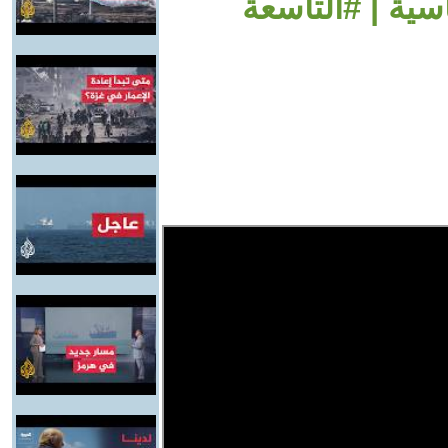
ية | #التاسعة