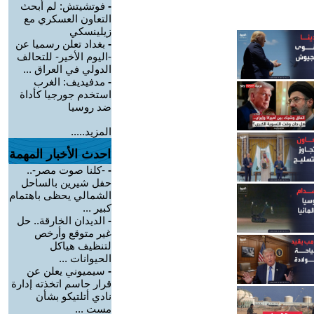
-
فوتشيتش: لم أبحث
التعاون العسكري مع
زيلينسكي
-
بغداد تعلن رسميا عن
-اليوم الأخير- للتحالف
الدولي في العراق ...
-
مدفيديف: الغرب
استخدم جورجيا كأداة
ضد روسيا
المزيد.....
احدث الأخبار المهمة
-
-كلنا صوت مصر-..
حفل شيرين بالساحل
الشمالي يحظى باهتمام
كبير ...
-
الديدان الخارقة.. حل
غير متوقع وأرخص
لتنظيف هياكل
الحيوانات ...
-
سيميوني يعلن عن
قرار حاسم اتخذته إدارة
نادي أتلتيكو بشأن
مست ...