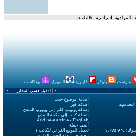
 المواجهة السياسية | #التاسعة
بنترست
بلوكر
فليبورد
الموبايل
بودكاست
اضافة موضوع جديد
التضامنية
اضافة خبر
إضافة يوتيوب-فلم إلى يوتيوب التمدن
إضافة كتاب إلى مكتبة التمدن
Add new article - English
أضف حملة
3,732,97
تعديل الموقع الفرعي للكاتب-ة
ابحث في موقع الحوار المتمدن