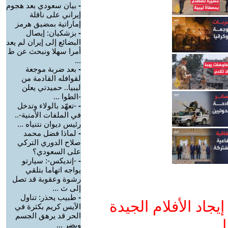
-
بيان سعودي بعد هجوم
إيراني على ناقلة
إماراتية بمضيق هرمز
-
بزشكيان: إيصال
البضائع إلى إيران لم يعد
أمرا سهلا ونبحث عن ط
...
-
بعد ضربة موجعة
لقوافله القادمة من
ليبيا.. حميدتي يعلن
-الطوا ...
-
-تعهّد بالولاء وتدخل
في الملفات الأمنية-..
رئيس ديوان نتنياه ...
-
لماذا فضل محمد
صلاح الدوري التركي
على السعودي؟
-
-إنديكس-: سيارتو
يواجه اتهاما بتلقي
رشوة وعقوبة قد تصل
إلى ث ...
-
طبيب يحذر: تناول
جاد الأفلام الجيدة
الآيس كريم بكثرة في
الحر قد يرهق الجسم
ا
ويضر ...