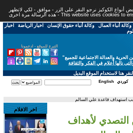
 أنواع الكوكيز نرجو النقر على الزر - موافق - لكي لاتظهر
This website uses cookies to ensure you ge
وكالة أنباء العمال
-
وكالة أنباء حقوق الإنسان
-
اخبار الرياضة
-
اخبار
لوم
التبرع للموقع - ادعمونا
حرية والعدالة الاجتماعية للجميع
"
تى نالها أعلام في الفكر والثقافة
قر هنا لاستخدام الموقع البديل
كوردي
English
قب استهداف قاعدة علي السالم
اخر الافلام
 التصدي لأهداف