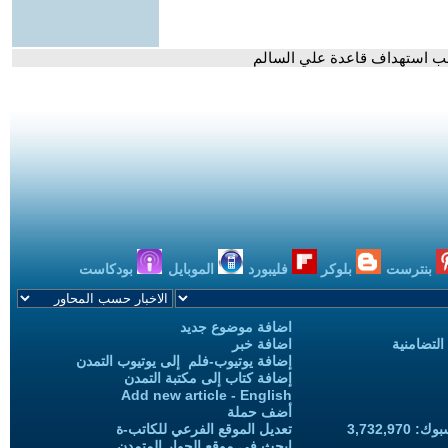
قب استهداف قاعدة علي السالم
بنترست
بلوكر
فليبورد
الموبايل
بودكاست
اضافة موضوع جديد
التضامنية
اضافة خبر
إضافة يوتيوب-فلم إلى يوتيوب التمدن
إضافة كتاب إلى مكتبة التمدن
Add new article - English
أضف حملة
3,732,97
تعديل الموقع الفرعي للكاتب-ة
ابحث في موقع الحوار المتمدن