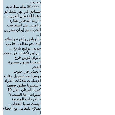
يتحدث ...
-
90.000 بطة مطاطية
تتسابق في نهر شيكاغو
دعما للأعمال الخيرية ...
-
أزمة الذخائر تطارد
ترامب.. هل استنزفت
الحرب مع إيران مخزون
ا ...
-
الرياض وأنقرة وإسلام
آباد نحو تحالف دفاعي
جديد.. توقيع تاريخ ...
-
برلين تكشف عن مقعد
بألوان قوس قزح
لضحايا هجوم مسيرة
الفخر
-
تحذير في جنوب
روسيا بعد تسجيل مئات
الإصابات بلدغات القراد
-
سيبيريا تطلق ضعف
كمية الميثان خلال 10
سنوات.. ما السبب؟
-
الدرجات المتدنية
ليست سببا للعقاب..
نصائح للتعامل مع أخطاء
ا ...