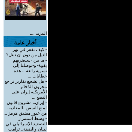
المزيد.....
أخبار عامة
-
كيف تقفز في نهر
النيل من دون أن تبتل؟
-
ما بين -سنضربهم
بقوة- و-توصلنا إلى
تسوية رائعة-.. هذه
خطابات ...
-
هل تشجع تقارير تراجع
مخزون الذخائر
الأمريكية إيران على
التصع ...
-
إيران.. مشروع قانون
لمنع السفن -المعادية-
من عبور مضيق هرمز ...
-
وسط استمرار
التصعيد الإسرائيلي في
لبنان والضفة.. ترامب