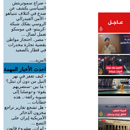
-
صراع سموتريتش
السياسي يكشف عن
صدع في ائتلاف نتنياهو
-
الأمن الفيدرالي
الروسي يفكك شبكة
-كريبتو- في موسكو
تعمل لصال ...
-
مصر.. احتجاز مواطن
بقضية تجارة مخدرات
في قطار بالصعيد
المزيد.....
احدث الأخبار المهمة
-
كيف تقفز في نهر
النيل من دون أن تبتل؟
-
ما بين -سنضربهم
بقوة- و-توصلنا إلى
تسوية رائعة-.. هذه
خطابات ...
-
هل تشجع تقارير تراجع
مخزون الذخائر
الأمريكية إيران على
التصع ...
-
إيران.. مشروع قانون