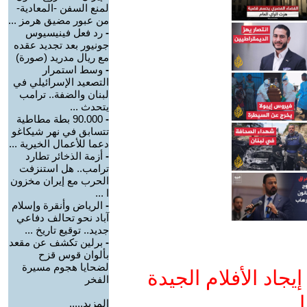
لمنع السفن -المعادية-
من عبور مضيق هرمز ...
-
رد فعل فينيسيوس
جونيور بعد تجديد عقده
مع ريال مدريد (صورة)
-
وسط استمرار
التصعيد الإسرائيلي في
لبنان والضفة.. ترامب
يتحدث ...
-
90.000 بطة مطاطية
تتسابق في نهر شيكاغو
دعما للأعمال الخيرية ...
-
أزمة الذخائر تطارد
ترامب.. هل استنزفت
الحرب مع إيران مخزون
ا ...
-
الرياض وأنقرة وإسلام
آباد نحو تحالف دفاعي
جديد.. توقيع تاريخ ...
-
برلين تكشف عن مقعد
بألوان قوس قزح
لضحايا هجوم مسيرة
جاد الأفلام الجيدة
الفخر
ا
المزيد.....