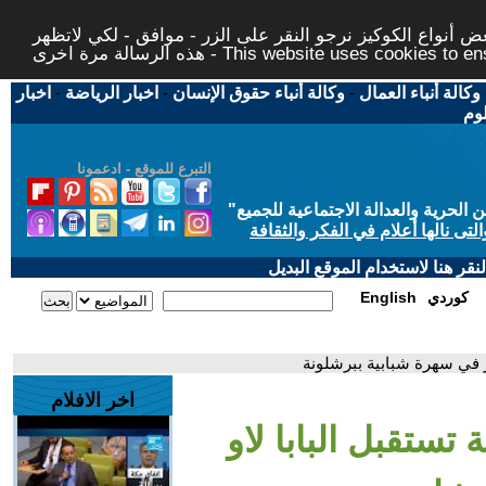
 أنواع الكوكيز نرجو النقر على الزر - موافق - لكي لاتظهر
This website uses cookies to ensure you ge
وكالة أنباء العمال
-
وكالة أنباء حقوق الإنسان
-
اخبار الرياضة
-
اخبار
لوم
التبرع للموقع - ادعمونا
حرية والعدالة الاجتماعية للجميع
"
تى نالها أعلام في الفكر والثقافة
قر هنا لاستخدام الموقع البديل
كوردي
English
شر في سهرة شبابية ببرشلونة
اخر الافلام
 تستقبل البابا لاو