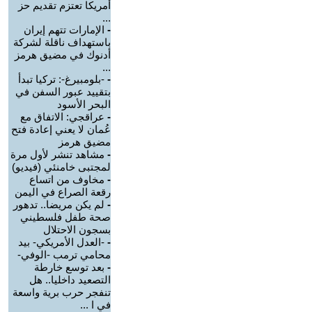
أمريكا تعتزم تقديم حز
...
-
الإمارات تتهم إيران
باستهداف ناقلة لشركة
أدنوك في مضيق هرمز
...
-
-بلومبيرغ-: تركيا تبدأ
بتقييد عبور السفن في
البحر الأسود
-
عراقجي: الاتفاق مع
عُمان لا يعني إعادة فتح
مضيق هرمز
-
مشاهد تنشر لأول مرة
لمجتبى خامنئي (فيديو)
-
مخاوف من اتساع
رقعة الصراع في اليمن
-
لم يكن مريضا.. تدهور
صحة طفل فلسطيني
بسجون الاحتلال
-
-العدل الأمريكي- بيد
محامي ترمب -الوفي-
-
بعد توسع خارطة
التصعيد داخليا.. هل
تنفجر حرب برية واسعة
في ا ...