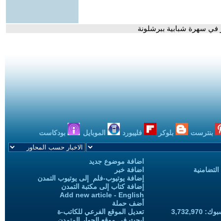
شر في سهرة شبابية ببرشلونة
بنترست
بلوكر
فليبورد
الموبايل
بودكاست
اضافة موضوع جديد
التضامنية
اضافة خبر
إضافة يوتيوب-فلم إلى يوتيوب التمدن
إضافة كتاب إلى مكتبة التمدن
Add new article - English
أضف حملة
3,732,97
تعديل الموقع الفرعي للكاتب-ة
ابحث في موقع الحوار المتمدن