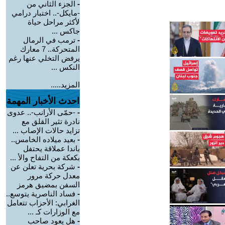
-
الجزء الثاني من
-مايكل-.. اختبار درامي
لأكثر مراحل حياة
جاكس ...
-
ترمب في الرمال
المتحركة.. 7 معارك
يرفض التخلي عنها رغم
النكس ...
المزيد.....
احدث الأخبار المهمة
-
-حمّى الأرانب-.. عدوى
نادرة تثير القلق مع
تزايد حالات الإصاب ...
-
بعيد ميلاده الخامس..
باندا عملاقة يحتفل
بكعكة من التفاح والأ ...
-
شركة بحرية تعلن عن
معدل حركة مرور
السفن بمضيق هرمز
-
فساد الناصرية يتوسع..
الغرابي: الأحزاب تتعامل
مع الوزارات كـ ...
-
هل يعود صاحب