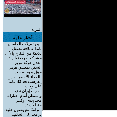
المزيد.....
أخبار عامة
-
بعيد ميلاده الخامس..
باندا عملاقة يحتفل
بكعكة من التفاح والأ ...
-
شركة بحرية تعلن عن
معدل حركة مرور
السفن بمضيق هرمز
-
هل يعود صاحب
-الحذاء الأخضر- من
إيفرست بعد 30 عاماً
على وفات ...
-
حرب إيران تضع
واشنطن أمام -خيارات
محدودة-.. وكبير
جنرالات تر ...
-
تزامنًا مع وصول حليف
ترامب إلى الحكم..