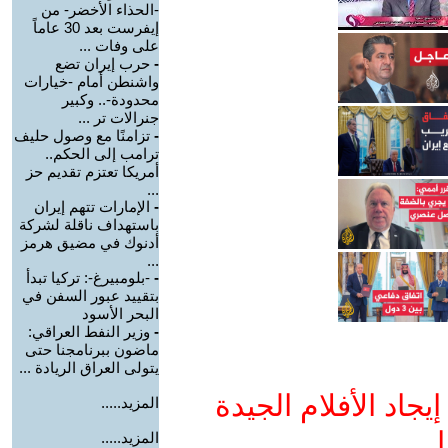
-الحذاء الأخضر- من
إيفرست بعد 30 عاماً
على وفات ...
-
حرب إيران تضع
واشنطن أمام -خيارات
محدودة-.. وكبير
جنرالات تر ...
-
تزامنًا مع وصول حليف
ترامب إلى الحكم..
أمريكا تعتزم تقديم حز
...
-
الإمارات تتهم إيران
باستهداف ناقلة لشركة
أدنوك في مضيق هرمز
...
-
-بلومبيرغ-: تركيا تبدأ
بتقييد عبور السفن في
البحر الأسود
-
وزير النفط العراقي:
ماضون ببرنامجنا حتى
يتولى العراق الريادة ...
جاد الأفلام الجيدة
المزيد.....
ا
المزيد.....