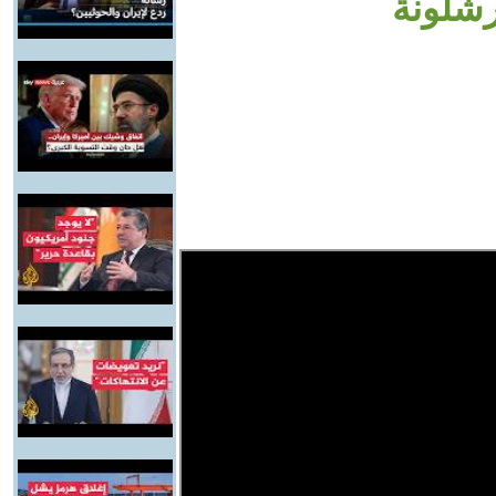
رشلونة