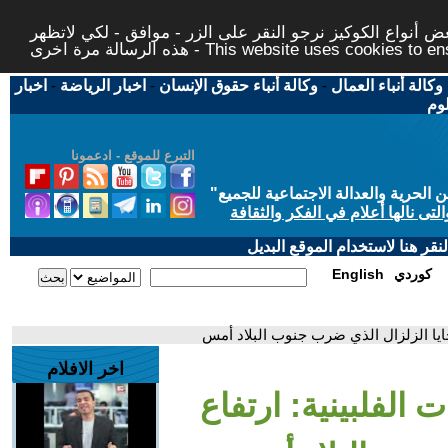
 أنواع الكوكيز نرجو النقر على الزر - موافق - لكي لاتظهر
This website uses cookies to ensure you ge
وكالة أنباء العمال
-
وكالة أنباء حقوق الإنسان
-
اخبار الرياضة
-
اخبار
لوم
التبرع للموقع - ادعمونا
حرية والعدالة الاجتماعية للجميع
"
تى نالها أعلام في الفكر والثقافة
قر هنا لاستخدام الموقع البديل
كوردي
English
ايا الزلزال الذي ضرب جنوب البلاد أمس
اخر الافلام
الفلبينية: ارتفاع