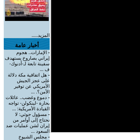
المزيد.....
أخبار عامة
-
الإمارات.. هجوم
إيراني بصاروخ يستهدف
سفينة تابعة لـ-أدنوك-
ف ...
-
هل اتفاقية مكة دلالة
على عجز الجيش
الأمريكي عن توفير
الأمن؟. ...
-
دموع وغضب.. عائلات
بحارة -لينكولن- تواجه
القيادة الأمريكية: ...
-
مسؤول حوثي: لا
نحتاج إلى أوامر من
إيران لشن عمليات ضد
السعود ...
-
مجلس الشيوخ