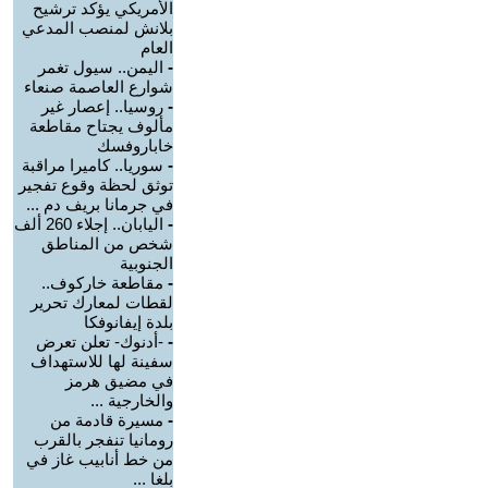
الأمريكي يؤكد ترشيح
بلانش لمنصب المدعي
العام
-
اليمن.. سيول تغمر
شوارع العاصمة صنعاء
-
روسيا.. إعصار غير
مألوف يجتاح مقاطعة
خاباروفسك
-
سوريا.. كاميرا مراقبة
توثق لحظة وقوع تفجير
في جرمانا بريف دم ...
-
اليابان.. إجلاء 260 ألف
شخص من المناطق
الجنوبية
-
مقاطعة خاركوف..
لقطات لمعارك تحرير
بلدة إيفانوفكا
-
-أدنوك- تعلن تعرض
سفينة لها للاستهداف
في مضيق هرمز
والخارجية ...
-
مسيرة قادمة من
رومانيا تنفجر بالقرب
من خط أنابيب غاز في
بلغا ...