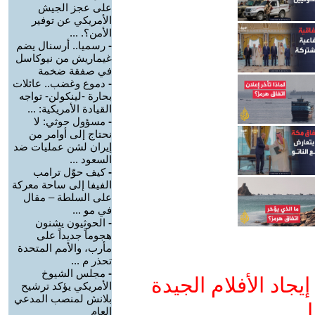
على عجز الجيش
الأمريكي عن توفير
الأمن؟. ...
-
رسميا.. أرسنال يضم
غيماريش من نيوكاسل
في صفقة ضخمة
-
دموع وغضب.. عائلات
بحارة -لينكولن- تواجه
القيادة الأمريكية: ...
-
مسؤول حوثي: لا
نحتاج إلى أوامر من
إيران لشن عمليات ضد
السعود ...
-
كيف حوّل ترامب
الفيفا إلى ساحة معركة
على السلطة – مقال
في مو ...
-
الحوثيون يشنون
هجوماً جديداً على
مأرب، والأمم المتحدة
تحذر م ...
-
مجلس الشيوخ
جاد الأفلام الجيدة
الأمريكي يؤكد ترشيح
بلانش لمنصب المدعي
ا
العام