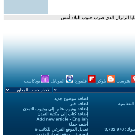
ايا الزلزال الذي ضرب جنوب البلاد أمس
بنترست
بلوكر
فليبورد
الموبايل
بودكاست
اضافة موضوع جديد
التضامنية
اضافة خبر
إضافة يوتيوب-فلم إلى يوتيوب التمدن
إضافة كتاب إلى مكتبة التمدن
Add new article - English
أضف حملة
3,732,97
تعديل الموقع الفرعي للكاتب-ة
ابحث في موقع الحوار المتمدن