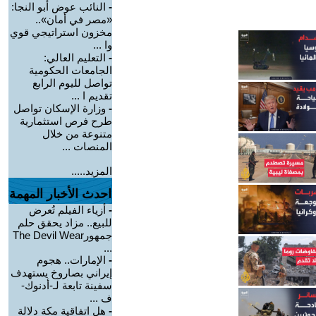
-
النائب عوض أبو النجا:
«مصر في أمان»..
مخزون استراتيجي قوي
وا ...
-
التعليم العالي:
الجامعات الحكومية
تواصل لليوم الرابع
تقديم ا ...
-
وزارة الإسكان تواصل
طرح فرص استثمارية
متنوعة من خلال
المنصات ...
المزيد.....
احدث الأخبار المهمة
-
أزياء الفيلم تُعرض
للبيع.. مزاد يحقق حلم
جمهورThe Devil Wear
...
-
الإمارات.. هجوم
إيراني بصاروخ يستهدف
سفينة تابعة لـ-أدنوك-
ف ...
-
هل اتفاقية مكة دلالة