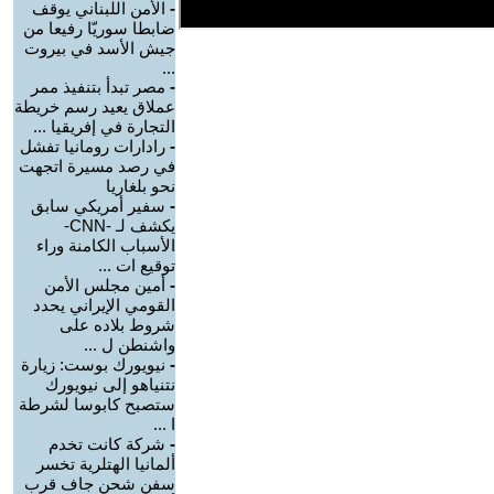
-
الأمن اللبناني يوقف
ضابطا سوريّا رفيعا من
جيش الأسد في بيروت
...
-
مصر تبدأ بتنفيذ ممر
عملاق يعيد رسم خريطة
التجارة في إفريقيا ...
-
رادارات رومانيا تفشل
في رصد مسيرة اتجهت
نحو بلغاريا
-
سفير أمريكي سابق
يكشف لـ -CNN-
الأسباب الكامنة وراء
توقيع ات ...
-
أمين مجلس الأمن
القومي الإيراني يحدد
شروط بلاده على
واشنطن ل ...
-
نيويورك بوست: زيارة
نتنياهو إلى نيويورك
ستصبح كابوسا لشرطة
ا ...
-
شركة كانت تخدم
ألمانيا الهتلرية تخسر
سفن شحن جاف قرب