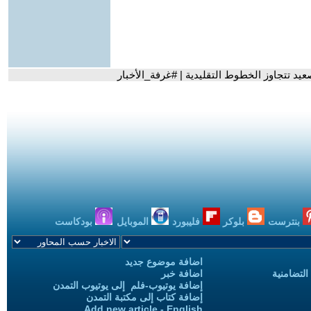
يد تتجاوز الخطوط التقليدية | #غرفة_الأخبار
بنترست
بلوكر
فليبورد
الموبايل
بودكاست
اضافة موضوع جديد
التضامنية
اضافة خبر
إضافة يوتيوب-فلم إلى يوتيوب التمدن
إضافة كتاب إلى مكتبة التمدن
Add new article - English