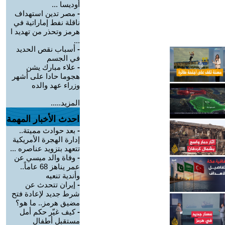
أوديسا ...
-
مصر تدين استهداف
ناقلة نفط إماراتية في
هرمز وتحذر من تهديد ا
...
-
أسباب نقص الحديد
في الجسم
-
علاء مبارك يشن
هجوما حادا على أشهر
وزراء عهد والده
المزيد.....
احدث الأخبار المهمة
-
بعد حوادث مميتة..
إدارة الهجرة الأمريكية
تتعهد بتزويد عناصره ...
-
وفاة والد ميسي عن
عمر يناهز 68 عاماً..
وأندية تنعيه
-
إيران تتحدث عن
شرط جديد لإعادة فتح
مضيق هرمز.. ما هو؟
-
كيف غيّر حكم أمل
مستقبل أطفال