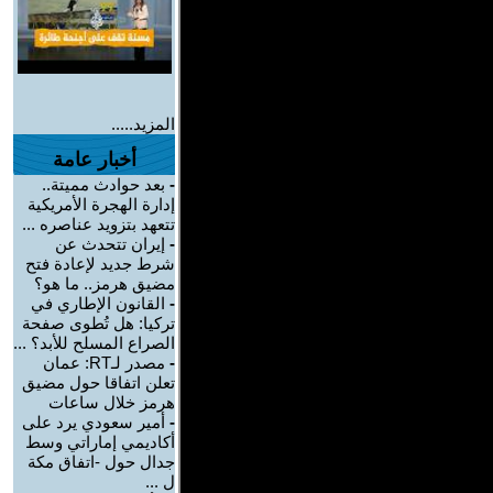
المزيد.....
أخبار عامة
-
بعد حوادث مميتة..
إدارة الهجرة الأمريكية
تتعهد بتزويد عناصره ...
-
إيران تتحدث عن
شرط جديد لإعادة فتح
مضيق هرمز.. ما هو؟
-
القانون الإطاري في
تركيا: هل تُطوى صفحة
الصراع المسلح للأبد؟ ...
-
مصدر لـRT: عمان
تعلن اتفاقا حول مضيق
هرمز خلال ساعات
-
أمير سعودي يرد على
أكاديمي إماراتي وسط
جدال حول -اتفاق مكة
ل ...