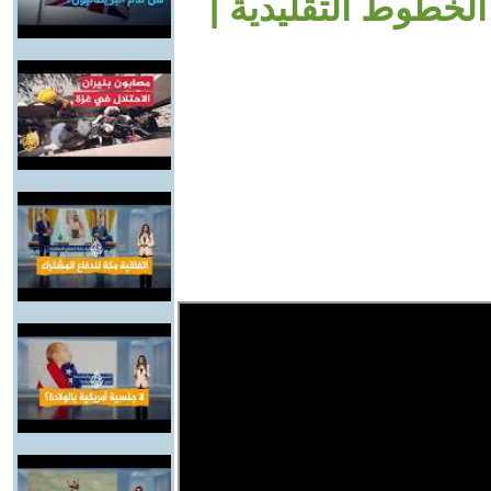
لخطوط التقليدية |