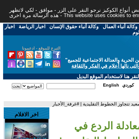
 أنواع الكوكيز نرجو النقر على الزر - موافق - لكي لاتظهر
This website uses cookies to ensure you ge
وكالة أنباء العمال
-
وكالة أنباء حقوق الإنسان
-
اخبار الرياضة
-
اخبار
لوم
التبرع للموقع - ادعمونا
حرية والعدالة الاجتماعية للجميع
"
تى نالها أعلام في الفكر والثقافة
قر هنا لاستخدام الموقع البديل
كوردي
English
يد تتجاوز الخطوط التقليدية | #غرفة_الأخبار
اخر الافلام
عادلة الردع في