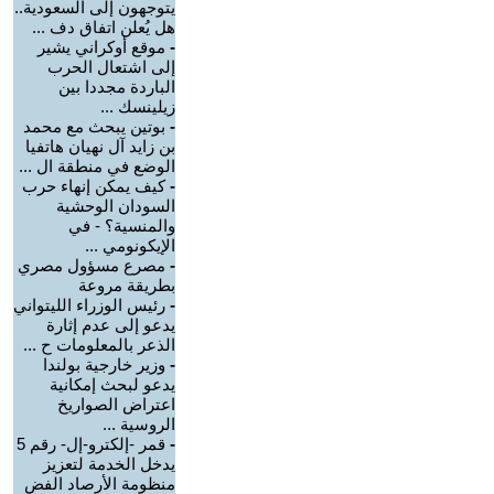
يتوجهون إلى السعودية..
هل يُعلن اتفاق دف ...
-
موقع أوكراني يشير
إلى اشتعال الحرب
الباردة مجددا بين
زيلينسك ...
-
بوتين يبحث مع محمد
بن زايد آل نهيان هاتفيا
الوضع في منطقة ال ...
-
كيف يمكن إنهاء حرب
السودان الوحشية
والمنسية؟ - في
الإيكونومي ...
-
مصرع مسؤول مصري
بطريقة مروعة
-
رئيس الوزراء الليتواني
يدعو إلى عدم إثارة
الذعر بالمعلومات ح ...
-
وزير خارجية بولندا
يدعو لبحث إمكانية
اعتراض الصواريخ
الروسية ...
-
قمر -إلكترو-إل- رقم 5
يدخل الخدمة لتعزيز
منظومة الأرصاد الفض