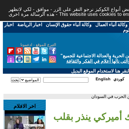
 أنواع الكوكيز نرجو النقر على الزر - موافق - لكي لاتظهر
This website uses cookies to ensure you ge
وكالة أنباء العمال
-
وكالة أنباء حقوق الإنسان
-
اخبار الرياضة
-
اخبار
لوم
التبرع للموقع - ادعمونا
حرية والعدالة الاجتماعية للجميع
"
تى نالها أعلام في الفكر والثقافة
قر هنا لاستخدام الموقع البديل
كوردي
English
ن الحرب في السودان
اخر الافلام
 أميركي ينذر بقلب