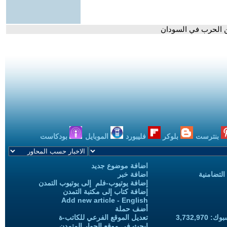
ن الحرب في السودان
بنترست
بلوكر
فليبورد
الموبايل
بودكاست
اضافة موضوع جديد
التضامنية
اضافة خبر
إضافة يوتيوب-فلم إلى يوتيوب التمدن
إضافة كتاب إلى مكتبة التمدن
Add new article - English
أضف حملة
3,732,97
تعديل الموقع الفرعي للكاتب-ة
ابحث في موقع الحوار المتمدن