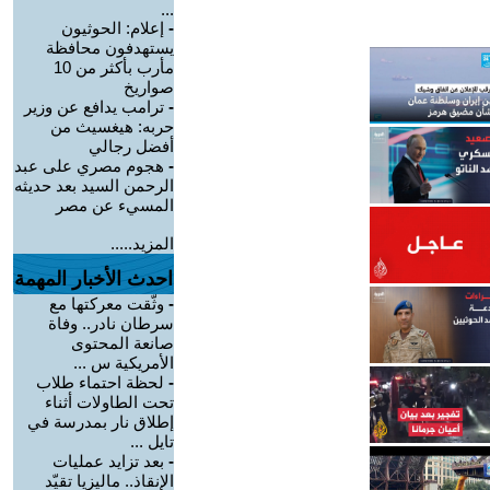
...
-
إعلام: الحوثيون
يستهدفون محافظة
مأرب بأكثر من 10
صواريخ
-
ترامب يدافع عن وزير
حربه: هيغسيث من
أفضل رجالي
-
هجوم مصري على عبد
الرحمن السيد بعد حديثه
المسيء عن مصر
المزيد.....
احدث الأخبار المهمة
-
وثّقت معركتها مع
سرطان نادر.. وفاة
صانعة المحتوى
الأمريكية س ...
-
لحظة احتماء طلاب
تحت الطاولات أثناء
إطلاق نار بمدرسة في
تايل ...
-
بعد تزايد عمليات
الإنقاذ.. ماليزيا تقيّد