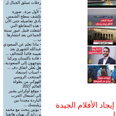
رحلات تسلق الجبال ل
...
-
لأول مرة.. صورة
تكشف سطح الشمس
بأدق تفاصيله حتى الآن
-
هذه المقاطع التي
أشعلت فتيل عبور سبتة
الجماعي بعد انتشارها
ب ...
-
ماذا نعلم عن السعودي
عبدالله الشهري بعد
تعيينه قائدا للتحالف ...
-
قادة باكستان وتركيا
يتوجهون إلى السعودية..
هل يُعلن اتفاق دف ...
-
أسباب استبعاد
المنتخب الروسي
للهوكي من بطولة
العالم 2027
-
موقع أوكراني يشير
إلى اشتعال الحرب
الباردة مجددا بين
جاد الأفلام الجيدة
زيلينسك ...
-
بوتين يبحث مع محمد
ا
بن زايد آل نهيان هاتفيا