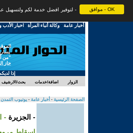
موافق - OK
لتوفير افضل خدمة لكم ولتسهيل عملي
أخبار عامة
-
وكالة أنباء المرأة
-
اخبار الأدب و
الموقع
يسارية
"من أج
حاز ال
إذا لديك
الزوار
اضافة/خدمات
بحث/الارشيف
الصفحة الرئيسية
-
أخبار عامة
-
يوتيوب التمدن
- الجزيرة
- ا
إسقاط مروحي