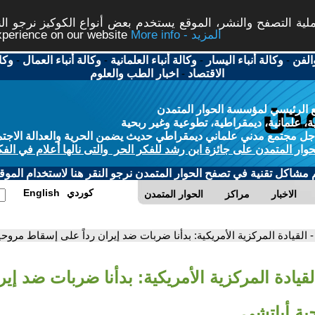
ة التصفح والنشر، الموقع يستخدم بعض أنواع الكوكيز نرجو النق
More info - المزيد
experience on our website
الفن
-
وكالة أنباء اليسار
-
وكالة أنباء العلمانية
-
وكالة أنباء العمال
-
وكا
الاقتصاد
-
اخبار الطب والعلوم
 الرئيسي لمؤسسة الحوار المتمدن
، علمانية، ديمقراطية، تطوعية وغير ربحية
ل مجتمع مدني علماني ديمقراطي حديث يضمن الحرية والعدالة الاجتم
حوار المتمدن على جائزة ابن رشد للفكر الحر والتى نالها أعلام في الفك
م مشاكل تقنية في تصفح الحوار المتمدن نرجو النقر هنا لاستخدام الموقع
كوردي
English
الاخبار
مراكز
الحوار المتمدن
- القيادة المركزية الأمريكية: بدأنا ضربات ضد إيران رداً على إسقاط مروح
لقيادة المركزية الأمريكية: بدأنا ضربات ضد إير
ة أباتشي