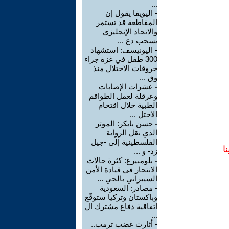
...
-
اليويفا يقول إن
المقاطعة قد تستمر
والاتحاد الإنجليزي
يسحب دع ...
-
اليونيسف: استشهاد
300 طفل في غزة جراء
خروقات الاحتلال منذ
وق ...
-
عشرات الإصابات
وعرقلة لعمل الطواقم
الطبية خلال اقتحام
الاحتل ...
-
حسن بايكر: المؤثر
الذي نقل الرواية
الفلسطينية إلى -جيل
ا
زد- و ...
-
بلومبيرغ: كثرة حالات
الانتحار في قيادة الأمن
السيبراني بالجي ...
-
مصادر: السعودية
وباكستان وتركيا ستوقّع
اتفاقية دفاع مشترك ال
...
-
أثارت غضب ترمب..