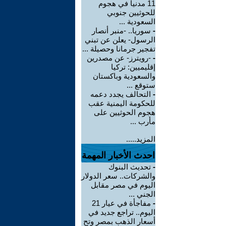
11 مدنياً في هجوم
للحوثيين جنوبي
السعودية ...
-
سوريا.. -منبر أنصار
الرسول- يعلن عن تبني
تفجير جرمانا وحصيلة ...
-
-رويترز- عن مصدرين
إقليميين: تركيا
والسعودية وباكستان
ستوقع ...
-
التحالف يجدد دعمه
للحكومة اليمنية عقب
هجوم الحوثيين على
مأرب ...
المزيد.....
احدث الأخبار المهمة
-
تحديث البنوك
والشركات.. سعر الدولار
اليوم في مصر مقابل
الجني ...
-
مفاجأة في عيار 21
اليوم.. تراجع جديد في
أسعار الذهب بمصر وتح