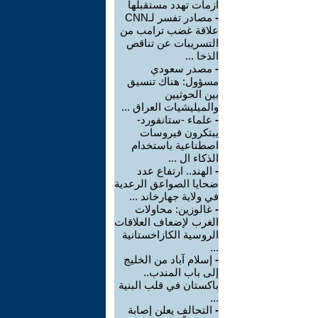
أزمات تهدد مستقبلها
-
مصادر تفسر لـCNN
علاقة غضب ترامب من
التسريبات عن تناقص
الذخا ...
-
مصدر سعودي
مسؤول: هناك تنسيق
بين الحوثيين
والميليشيات العراق ...
-
علماء -ستانفورد-
يبتكرون فيروسات
اصطناعية باستخدام
الذكاء ال ...
-
الهند.. ارتفاع عدد
ضحايا الصواعق الرعدية
في ولاية جهارخاند ...
-
غالوزين: محاولات
الغرب لإضعاف العلاقات
الروسية الكازاخستانية
...
-
إسلام آباد من الخليج
إلى باب المندب..
باكستان في قلب البنية
...
-
التحالف يعلن إصابة